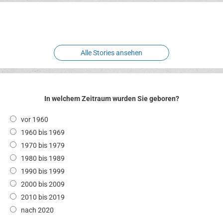
Erlebnispark
Verbotene
Meereswelt
Leidenschaft
Hexenliebe
Two crude ones
Alle Stories ansehen
In welchem Zeitraum wurden Sie geboren?
vor 1960
1960 bis 1969
1970 bis 1979
1980 bis 1989
1990 bis 1999
2000 bis 2009
2010 bis 2019
nach 2020