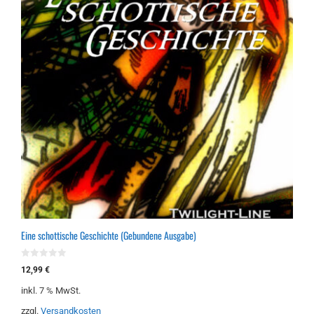
Eine schottische Geschichte (Gebundene Ausgabe)
0
12,99
€
v
o
inkl. 7 % MwSt.
n
5
zzgl.
Versandkosten