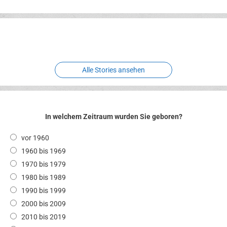
Erlebnispark
Verbotene
Meereswelt
Leidenschaft
Hexenliebe
Two crude ones
Alle Stories ansehen
In welchem Zeitraum wurden Sie geboren?
vor 1960
1960 bis 1969
1970 bis 1979
1980 bis 1989
1990 bis 1999
2000 bis 2009
2010 bis 2019