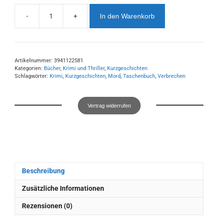
-
+
In den Warenkorb
180°
-
Verdrehte
Kurzkrimis
Menge
Artikelnummer:
3941122581
Kategorien:
Bücher
,
Krimi und Thriller
,
Kurzgeschichten
Schlagwörter:
Krimi
,
Kurzgeschichten
,
Mord
,
Taschenbuch
,
Verbrechen
Vertrag widerrufen
Beschreibung
Zusätzliche Informationen
Rezensionen (0)