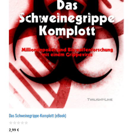
Das Schweinegrippe-Komplott (eBook)
0
2,99
€
v