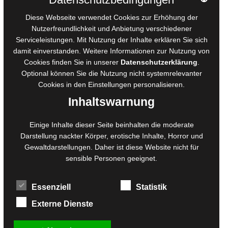
AGB für Medienprojekte
Diese Webseite verwendet Cookies zur Erhöhung der
Online-Artikel
Nutzerfreundlichkeit und Anbietung verschiedener
Serviceleistungen. Mit Nutzung der Inhalte erklären Sie sich
Manuskripte einreichen
damit einverstanden. Weitere Informationen zur Nutzung von
Ausschreibungen
Cookies finden Sie in unserer
Datenschutzerklärung
.
Belegexemplare
Optional können Sie die Nutzung nicht systemrelevanter
Eigenbedarfsexemplare
Cookies in den
Einstellungen
personalisieren.
Inhaltswarnung
Content-Design
Einige Inhalte dieser Seite beinhalten die moderate
Darstellung nackter Körper, erotische Inhalte, Horror und
Foto- und Bildbearbeitung
Gewaltdarstellungen. Daher ist diese Website nicht für
Fotorestauration
sensible Personen geeignet.
Creative Artwork
Fotobearbeitung
Essenziell
Statistik
MPS Fotografie
WordPress Support
Externe Dienste