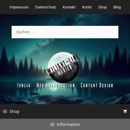
Zum
Impressum
Datenschutz
Kontakt
Konto
Shop
Blog
Inhalt
springen
Suchen
nach:
Shop
Information