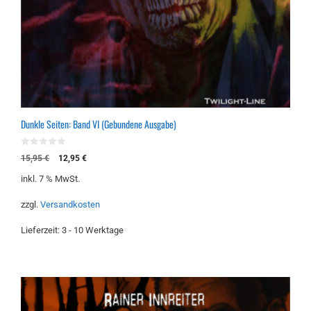
Dunkle Seiten: Band VI (Gebundene Ausgabe)
0
Ursprünglicher
Aktueller
15,95
€
12,95
€
v
Preis
Preis
o
inkl. 7 % MwSt.
n
war:
ist:
5
15,95 €
12,95 €.
zzgl.
Versandkosten
Lieferzeit:
3 - 10 Werktage