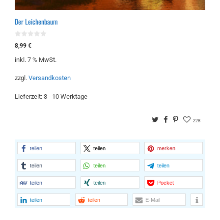
Der Leichenbaum
0
8,99
€
v
o
inkl. 7 % MwSt.
n
5
zzgl.
Versandkosten
Lieferzeit:
3 - 10 Werktage
Twitter
Facebook
Pinterest
228
teilen
teilen
merken
teilen
teilen
teilen
teilen
teilen
Pocket
teilen
teilen
E-Mail