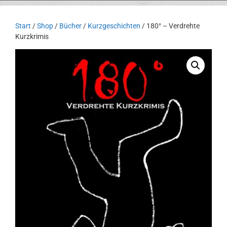
Start
/
Shop
/
Bücher
/
Kurzgeschichten
/ 180° – Verdrehte
Kurzkrimis