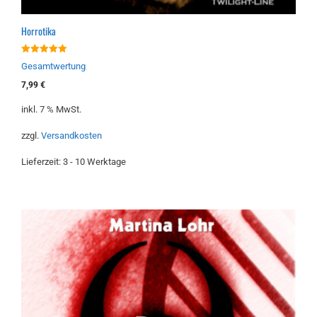
Horrotika
5.00
Gesamtwertung
von 5
7,99
€
inkl. 7 % MwSt.
zzgl.
Versandkosten
Lieferzeit:
3 - 10 Werktage