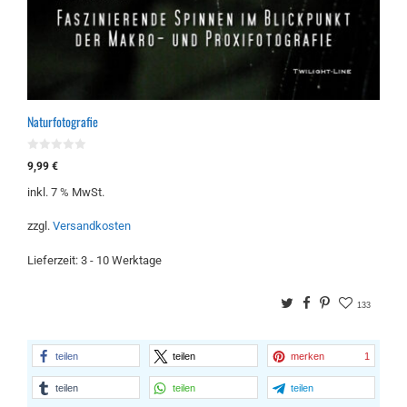
Naturfotografie
0
9,99
€
v
o
inkl. 7 % MwSt.
n
5
zzgl.
Versandkosten
Lieferzeit:
3 - 10 Werktage
Twitter
Facebook
Pinterest
133
teilen
teilen
merken
1
teilen
teilen
teilen