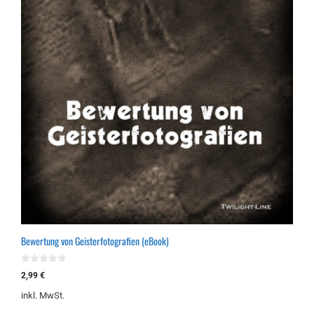
Bewertung von Geisterfotografien (eBook)
0
2,99
€
v
o
inkl. MwSt.
n
5