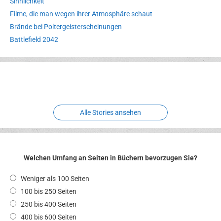
Sinnlichkeit
Filme, die man wegen ihrer Atmosphäre schaut
Brände bei Poltergeisterscheinungen
Battlefield 2042
Erlebnispark
Verbotene
Meereswelt
Leidenschaft
Hexenliebe
Two crude ones
Alle Stories ansehen
Welchen Umfang an Seiten in Büchern bevorzugen Sie?
Weniger als 100 Seiten
100 bis 250 Seiten
250 bis 400 Seiten
400 bis 600 Seiten