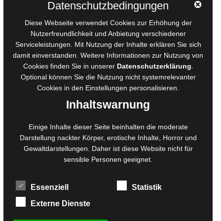
Datenschutzbedingungen
AGB für Medienprojekte
Diese Webseite verwendet Cookies zur Erhöhung der
Online-Artikel
Nutzerfreundlichkeit und Anbietung verschiedener
Serviceleistungen. Mit Nutzung der Inhalte erklären Sie sich
Manuskripte einreichen
damit einverstanden. Weitere Informationen zur Nutzung von
Ausschreibungen
Cookies finden Sie in unserer
Datenschutzerklärung
.
Belegexemplare
Optional können Sie die Nutzung nicht systemrelevanter
Eigenbedarfsexemplare
Cookies in den
Einstellungen
personalisieren.
Inhaltswarnung
Content-Design
Einige Inhalte dieser Seite beinhalten die moderate
Darstellung nackter Körper, erotische Inhalte, Horror und
Foto- und Bildbearbeitung
Gewaltdarstellungen. Daher ist diese Website nicht für
Fotorestauration
sensible Personen geeignet.
Creative Artwork
Fotobearbeitung
Essenziell
Statistik
MPS Fotografie
WordPress Support
Externe Dienste