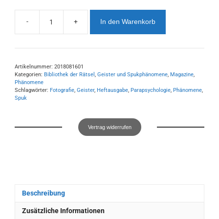
-
+
In den Warenkorb
Bewertung
von
Geisterfotografien
Menge
Artikelnummer:
2018081601
Kategorien:
Bibliothek der Rätsel
,
Geister und Spukphänomene
,
Magazine
,
Phänomene
Schlagwörter:
Fotografie
,
Geister
,
Heftausgabe
,
Parapsychologie
,
Phänomene
,
Spuk
Vertrag widerrufen
Beschreibung
Zusätzliche Informationen