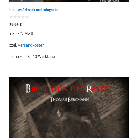
Fantasy: Artwork und Fotografie
0
29,99
€
v
o
inkl. 7 % MwSt.
n
5
zzgl.
Versandkosten
Lieferzeit:
3 - 10 Werktage