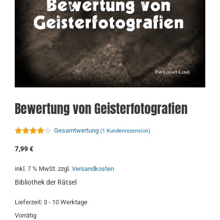
Bewertung von Geisterfotografien
Gesamtwertung
(
1
Kundenrezension)
4.00
von
5
7,99
€
inkl. 7 % MwSt.
zzgl.
Versandkosten
Bibliothek der Rätsel
Lieferzeit:
3 - 10 Werktage
Vorrätig