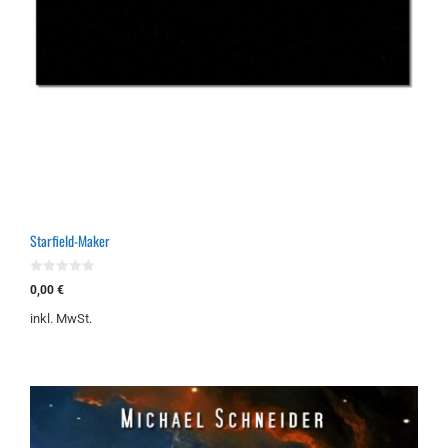
Starfield-Maker
0
0,00
€
v
o
inkl. MwSt.
n
5