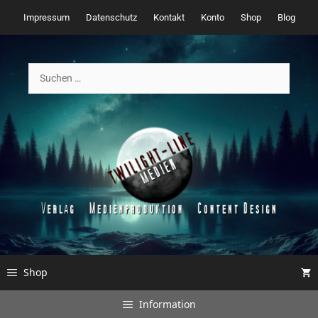
Zum
Impressum
Datenschutz
Kontakt
Konto
Shop
Blog
Inhalt
springen
Suchen
nach:
Shop
Information