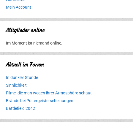
Mein Account
Mitglieder online
Im Moment ist niemand online.
Aktuell im Forum
In dunkler Stunde
Sinnlichkeit
Filme, die man wegen ihrer Atmosphäre schaut
Brände bei Poltergeisterscheinungen
Battlefield 2042
Erlebnispark
Verbotene
Meereswelt
Leidenschaft
Hexenliebe
Two crude ones