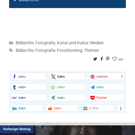
Kategorien
Bildarchiv
,
Fotografie
,
Kunst und Kultur
,
Medien
Schlagwörter
Bildarchiv
,
Fotografie
,
Fotoshooting
,
Themen
Twitter
Facebook
Pinterest
205
teilen
teilen
merken
2
teilen
teilen
teilen
teilen
teilen
Pocket
teilen
teilen
E-Mail
Vorheriger Beitrag