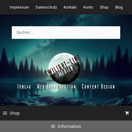
Zum
Impressum
Datenschutz
Kontakt
Konto
Shop
Blog
Inhalt
springen
Suchen
nach:
Shop
Information