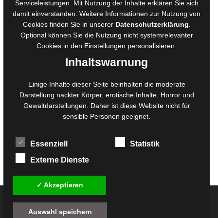
Manuskripte einreichen
Serviceleistungen. Mit Nutzung der Inhalte erklären Sie sich
damit einverstanden. Weitere Informationen zur Nutzung von
Ausschreibungen
Cookies finden Sie in unserer
Datenschutzerklärung
.
Belegexemplare
Optional können Sie die Nutzung nicht systemrelevanter
Eigenbedarfsexemplare
Cookies in den
Einstellungen
personalisieren.
Inhaltswarnung
Content-Design
Einige Inhalte dieser Seite beinhalten die moderate
Foto- und Bildbearbeitung
Darstellung nackter Körper, erotische Inhalte, Horror und
Gewaltdarstellungen. Daher ist diese Website nicht für
Fotorestauration
sensible Personen geeignet.
Creative Artwork
Fotobearbeitung
Essenziell
Statistik
MPS Fotografie
WordPress Support
Externe Dienste
✓ Akzeptieren
© 2026
Twilight-Line Medien GbR
Auswahl speichern