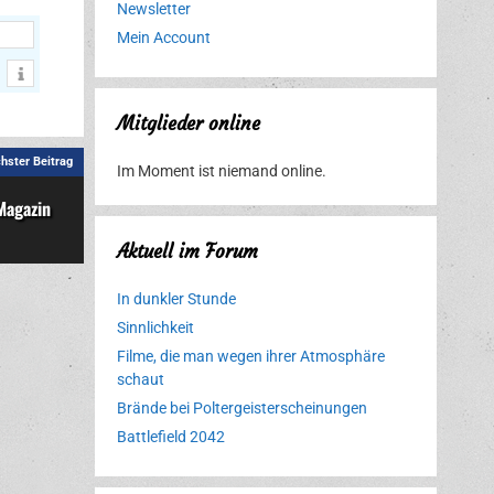
Newsletter
Mein Account
Mitglieder online
hster Beitrag
Im Moment ist niemand online.
Magazin
Aktuell im Forum
In dunkler Stunde
Sinnlichkeit
Filme, die man wegen ihrer Atmosphäre
schaut
Brände bei Poltergeisterscheinungen
Battlefield 2042
Erlebnispark
Verbotene