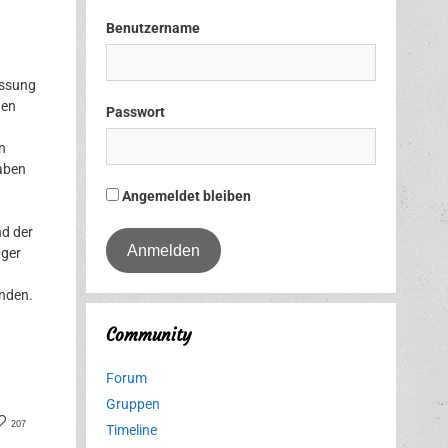
Benutzername
assung
gen
Passwort
n
haben
Angemeldet bleiben
nd der
gger
nden.
Community
Forum
Gruppen
er
cebook
207
Timeline