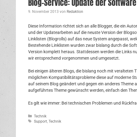
Blog-Service: Update der Software
9. November 2013
von
Redaktion
Diese Information richtet sich an alle Blogger, die ein 
und der Updatearbeiten auf die neuste Version der Blogsof
Linklisten (Blogrolls) auf das neue System angepasst, welc
Bestehende Linklisten wurden zwar bislang durch die Sof
Version komplett heraus. Stattdessen werden die Links n
wir entsprechend vorgenommen und umgesetzt.
Bei einigen älteren Blogs, die bislang noch mit veraltet
möglichen Kompatibilitätsprobleme diese auf moderne St
auf seinem Blog geändert und gegen ein anderes Theme au
aufgeführtes Theme gewünscht werden, einfach den The
Es gilt wie immer: Bei technischen Problemen und Rückfr
Kategorien
Technik
Schlagwörter
Support
,
Technik