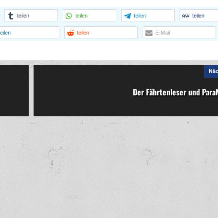
teilen
teilen
teilen
teilen
teilen
teilen
E-Mail
Näc
Der Fährtenleser und Para