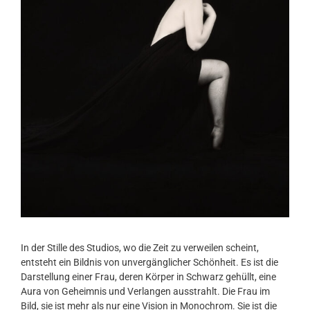
In der Stille des Studios, wo die Zeit zu verweilen scheint,
entsteht ein Bildnis von unvergänglicher Schönheit. Es ist die
Darstellung einer Frau, deren Körper in Schwarz gehüllt, eine
Aura von Geheimnis und Verlangen ausstrahlt. Die Frau im
Bild, sie ist mehr als nur eine Vision in Monochrom. Sie ist die