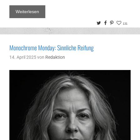
Weiterlesen
Twitter
Facebook
Pinterest
131
Monochrome Monday: Sinnliche Reifung
14. April 2025
von
Redaktion