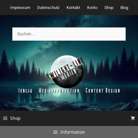
Zum
Impressum
Datenschutz
Kontakt
Konto
Shop
Blog
Inhalt
springen
Suchen
nach:
Shop
Information