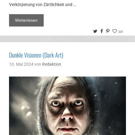
Verkörperung von Zärtlichkeit und …
Weiterlesen
Twitter
Facebook
Pinterest
237
Dunkle Visionen (Dark Art)
10. Mai 2024
von
Redaktion