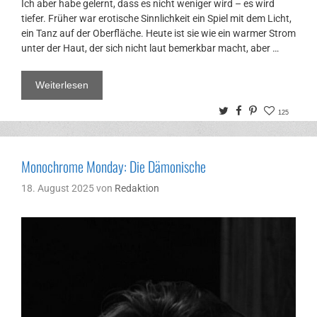
Ich aber habe gelernt, dass es nicht weniger wird – es wird
tiefer. Früher war erotische Sinnlichkeit ein Spiel mit dem Licht,
ein Tanz auf der Oberfläche. Heute ist sie wie ein warmer Strom
unter der Haut, der sich nicht laut bemerkbar macht, aber …
Weiterlesen
Twitter
Facebook
Pinterest
125
Monochrome Monday: Die Dämonische
18. August 2025
von
Redaktion