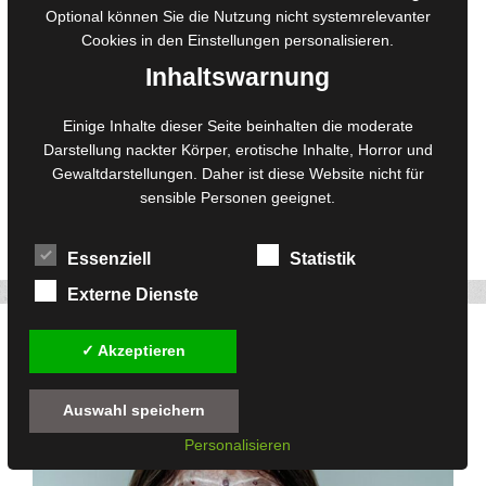
Optional können Sie die Nutzung nicht systemrelevanter
Cookies in den
Einstellungen
personalisieren.
Inhaltswarnung
In der Stille des Waldes, wo das Flüstern der Blätter wie eine
sanfte Melodie die Luft erfüllt, erlebt man eine Reise in die Welt
der Sinnlichkeit. Eine Frau, allein mit den Gedanken ihrer
Einige Inhalte dieser Seite beinhalten die moderate
Sehnsucht, betritt diesen Ort, der mehr als nur Bäume und
Darstellung nackter Körper, erotische Inhalte, Horror und
Pfade zu bieten hat. Mit jedem Schritt, den sie tiefer in das …
Gewaltdarstellungen. Daher ist diese Website nicht für
sensible Personen geeignet.
Weiterlesen
Essenziell
Statistik
Twitter
Facebook
Pinterest
191
Externe Dienste
Die Dunkle Schamanin
✓ Akzeptieren
22. März 2024
von
Redaktion
Auswahl speichern
Personalisieren