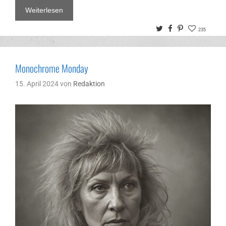
Weiterlesen
Twitter
Facebook
Pinterest
235
Monochrome Monday
15. April 2024
von
Redaktion