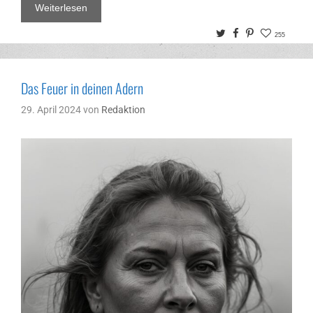
Weiterlesen
Twitter
Facebook
Pinterest
255
Das Feuer in deinen Adern
29. April 2024
von
Redaktion