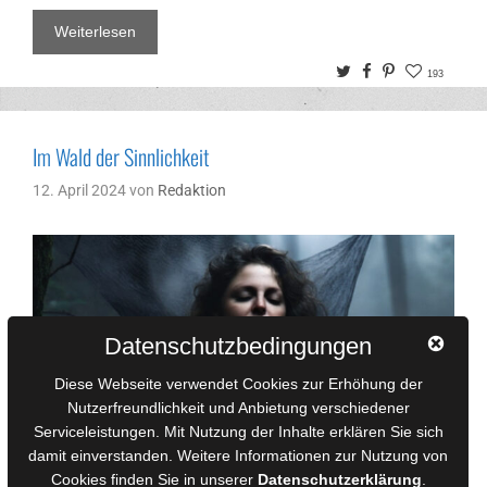
Weiterlesen
Twitter
Facebook
Pinterest
193
Im Wald der Sinnlichkeit
12. April 2024
von
Redaktion
Datenschutzbedingungen
Diese Webseite verwendet Cookies zur Erhöhung der
Nutzerfreundlichkeit und Anbietung verschiedener
Serviceleistungen. Mit Nutzung der Inhalte erklären Sie sich
damit einverstanden. Weitere Informationen zur Nutzung von
Cookies finden Sie in unserer
Datenschutzerklärung
.