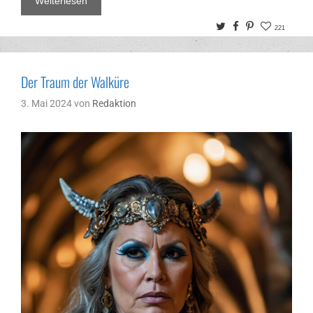
Weiterlesen
Twitter
Facebook
Pinterest
221
Der Traum der Walküre
3. Mai 2024
von
Redaktion