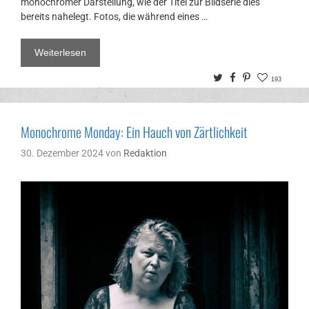
monochromer Darstellung, wie der Titel zur Bildserie dies
bereits nahelegt. Fotos, die während eines …
Weiterlesen
Twitter
Facebook
Pinterest
193
Monochrome Monday: Ein Hauch von Zärtlichkeit
30. Dezember 2024
von
Redaktion