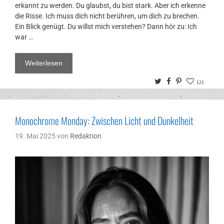
erkannt zu werden. Du glaubst, du bist stark. Aber ich erkenne
die Risse. Ich muss dich nicht berühren, um dich zu brechen.
Ein Blick genügt. Du willst mich verstehen? Dann hör zu: Ich
war …
Weiterlesen
Twitter
Facebook
Pinterest
121
Monochrome Monday: Zwischen Licht und Dunkelheit
19. Mai 2025
von
Redaktion