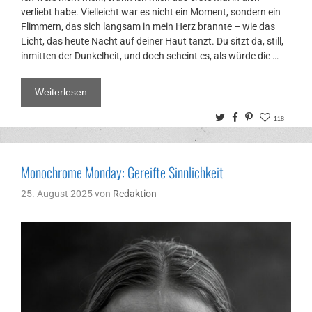
verliebt habe. Vielleicht war es nicht ein Moment, sondern ein
Flimmern, das sich langsam in mein Herz brannte – wie das
Licht, das heute Nacht auf deiner Haut tanzt. Du sitzt da, still,
inmitten der Dunkelheit, und doch scheint es, als würde die …
Weiterlesen
Twitter
Facebook
Pinterest
118
Monochrome Monday: Gereifte Sinnlichkeit
25. August 2025
von
Redaktion