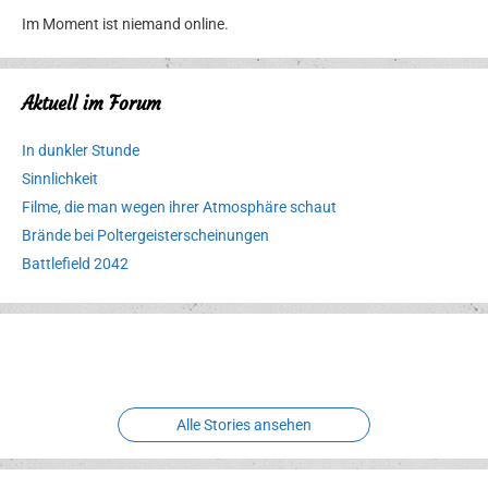
Im Moment ist niemand online.
Aktuell im Forum
In dunkler Stunde
Sinnlichkeit
Filme, die man wegen ihrer Atmosphäre schaut
Brände bei Poltergeisterscheinungen
Battlefield 2042
Erlebnispark
Verbotene
Meereswelt
Leidenschaft
Hexenliebe
Two crude ones
Alle Stories ansehen