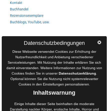
Kontakt
Buchhandel
Rezensionsexemplare
Buchblogs, YouTube, usw.
Autorinnen und Autoren
Datenschutzbedingungen
AGB für Medienprojekte
Diese Webseite verwendet Cookies zur Erhöhung der
Online-Artikel
Nutzerfreundlichkeit und Anbietung verschiedener
Serviceleistungen. Mit Nutzung der Inhalte erklären Sie sich
Manuskripte einreichen
damit einverstanden. Weitere Informationen zur Nutzung von
Ausschreibungen
Cookies finden Sie in unserer
Datenschutzerklärung
.
Belegexemplare
Optional können Sie die Nutzung nicht systemrelevanter
Eigenbedarfsexemplare
Cookies in den
Einstellungen
personalisieren.
Inhaltswarnung
Content-Design
Einige Inhalte dieser Seite beinhalten die moderate
Darstellung nackter Körper, erotische Inhalte, Horror und
Foto- und Bildbearbeitung