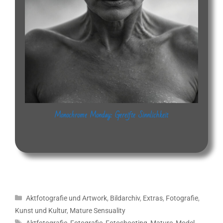
Monochrome Monday: Gereifte Sinnlichkeit
Kategorien
Aktfotografie und Artwork
,
Bildarchiv
,
Extras
,
Fotografie
,
Kunst und Kultur
,
Mature Sensuality
Schlagwörter
Aktfotografie
,
Fotografie
,
Fotoshooting
,
Mature
,
Model
,