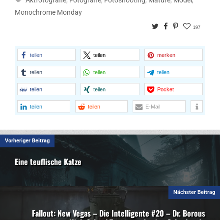
Monochrome Monday
Twitter
Facebook
Pinterest
197
teilen
teilen
merken
teilen
teilen
teilen
teilen
teilen
Pocket
teilen
teilen
E-Mail
Vorheriger Beitrag
Eine teuflische Katze
Nächster Beitrag
Fallout: New Vegas – Die Intelligente #20 – Dr. Borous