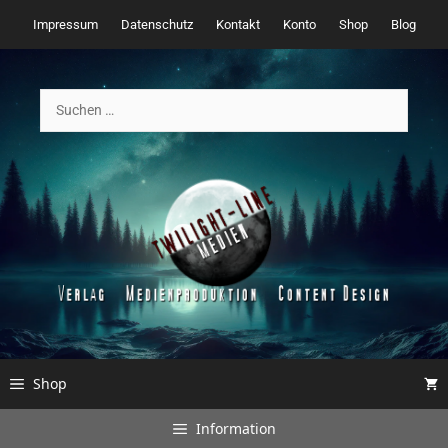
Zum
Impressum
Datenschutz
Kontakt
Konto
Shop
Blog
Inhalt
springen
Suchen
nach:
Shop
Information