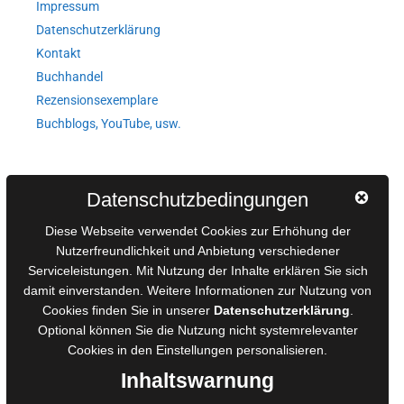
Impressum
Datenschutzerklärung
Kontakt
Buchhandel
Rezensionsexemplare
Buchblogs, YouTube, usw.
Autorinnen und Autoren
Datenschutzbedingungen
AGB für Medienprojekte
Diese Webseite verwendet Cookies zur Erhöhung der
Online-Artikel
Nutzerfreundlichkeit und Anbietung verschiedener
Manuskripte einreichen
Serviceleistungen. Mit Nutzung der Inhalte erklären Sie sich
damit einverstanden. Weitere Informationen zur Nutzung von
Ausschreibungen
Cookies finden Sie in unserer
Datenschutzerklärung
.
Belegexemplare
Optional können Sie die Nutzung nicht systemrelevanter
Eigenbedarfsexemplare
Cookies in den
Einstellungen
personalisieren.
Inhaltswarnung
Content-Design