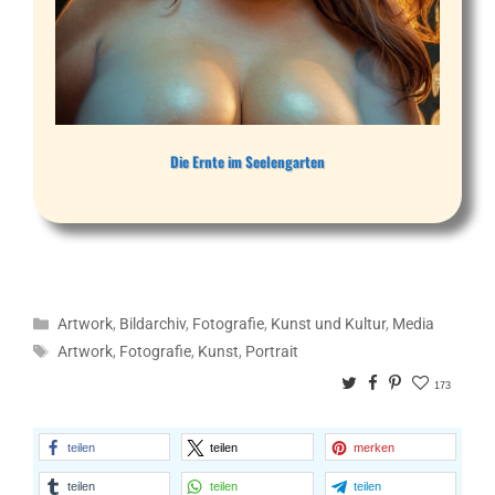
Die Ernte im Seelengarten
Kategorien
Artwork
,
Bildarchiv
,
Fotografie
,
Kunst und Kultur
,
Media
Schlagwörter
Artwork
,
Fotografie
,
Kunst
,
Portrait
Twitter
Facebook
Pinterest
173
teilen
teilen
merken
teilen
teilen
teilen