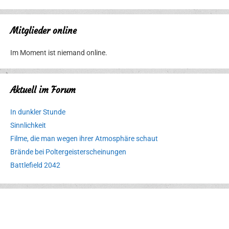
Mitglieder online
Im Moment ist niemand online.
Aktuell im Forum
In dunkler Stunde
Sinnlichkeit
Filme, die man wegen ihrer Atmosphäre schaut
Brände bei Poltergeisterscheinungen
Battlefield 2042
Erlebnispark
Verbotene
Meereswelt
Leidenschaft
Hexenliebe
Two crude ones