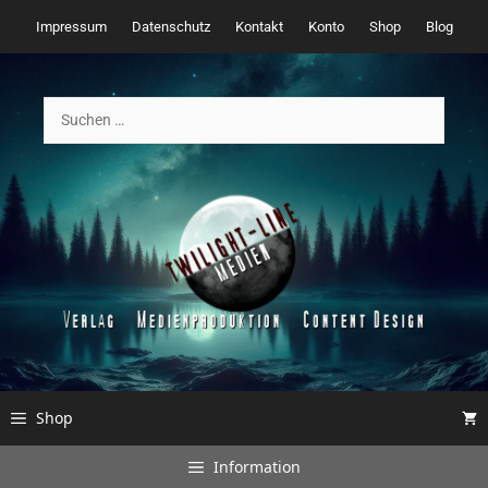
Zum
Impressum
Datenschutz
Kontakt
Konto
Shop
Blog
Inhalt
springen
Suchen
nach:
Shop
Information