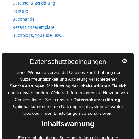
Datenschutzerklärung
Kontakt
Buchhandel
Rezensionsexemplare
Buchblogs, YouTube, usw.
Autorinnen und Autoren
Datenschutzbedingungen
AGB für Medienprojekte
Diese Webseite verwendet Cookies zur Erhöhung der
Online-Artikel
Nutzerfreundlichkeit und Anbietung verschiedener
Manuskripte einreichen
Serviceleistungen. Mit Nutzung der Inhalte erklären Sie sich
damit einverstanden. Weitere Informationen zur Nutzung von
Ausschreibungen
Cookies finden Sie in unserer
Datenschutzerklärung
.
Belegexemplare
Optional können Sie die Nutzung nicht systemrelevanter
Eigenbedarfsexemplare
Cookies in den
Einstellungen
personalisieren.
Inhaltswarnung
Content-Design
Einige Inhalte dieser Seite beinhalten die moderate