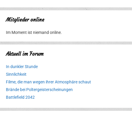
Mitglieder online
Im Moment ist niemand online.
Aktuell im Forum
In dunkler Stunde
Sinnlichkeit
Filme, die man wegen ihrer Atmosphäre schaut
Brände bei Poltergeisterscheinungen
Battlefield 2042
Erlebnispark
Verbotene
Meereswelt
Leidenschaft
Hexenliebe
Two crude ones