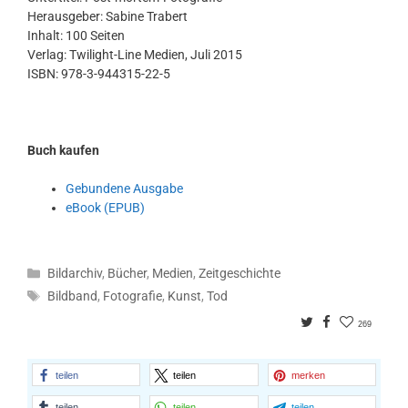
Herausgeber: Sabine Trabert
Inhalt: 100 Seiten
Verlag: Twilight-Line Medien, Juli 2015
ISBN: 978-3-944315-22-5
Buch kaufen
Gebundene Ausgabe
eBook (EPUB)
Kategorien
Bildarchiv
,
Bücher
,
Medien
,
Zeitgeschichte
Schlagwörter
Bildband
,
Fotografie
,
Kunst
,
Tod
Twitter
Facebook
269
teilen
teilen
merken
teilen
teilen
teilen