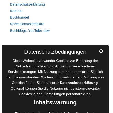
Datenschutzerklärung
Kontakt
Buchhandel
Rezensionsexemplare
Buchblogs, YouTube, usw.
Autorinnen und Autoren
Datenschutzbedingungen
AGB für Medienprojekte
Diese Webseite verwendet Cookies zur Erhöhung der
Online-Artikel
Nutzerfreundlichkeit und Anbietung verschiedener
Manuskripte einreichen
Serviceleistungen. Mit Nutzung der Inhalte erklären Sie sich
damit einverstanden. Weitere Informationen zur Nutzung von
Ausschreibungen
Cookies finden Sie in unserer
Datenschutzerklärung
.
Belegexemplare
Optional können Sie die Nutzung nicht systemrelevanter
Eigenbedarfsexemplare
Cookies in den
Einstellungen
personalisieren.
Inhaltswarnung
Content-Design