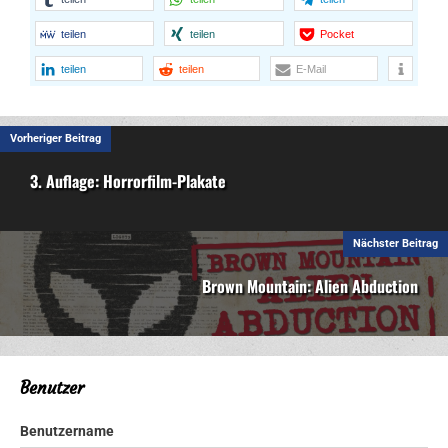
teilen
teilen
Pocket
teilen
teilen
E-Mail
Vorheriger Beitrag
3. Auflage: Horrorfilm-Plakate
Nächster Beitrag
Brown Mountain: Alien Abduction
Benutzer
Benutzername