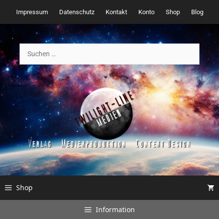
Zum
Impressum
Datenschutz
Kontakt
Konto
Shop
Blog
Inhalt
springen
Suchen
nach:
Shop
Information