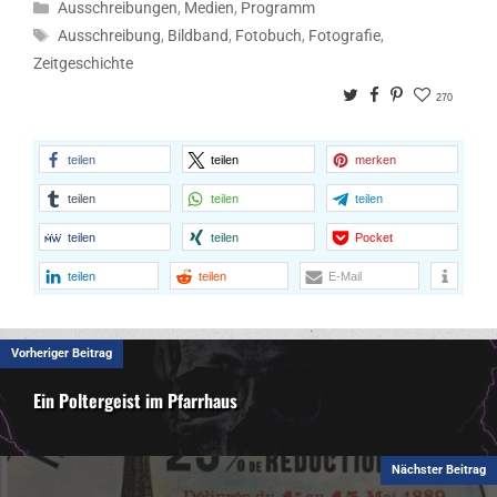
Kategorien
Ausschreibungen
,
Medien
,
Programm
Schlagwörter
Ausschreibung
,
Bildband
,
Fotobuch
,
Fotografie
,
Zeitgeschichte
Twitter
Facebook
Pinterest
270
teilen
teilen
merken
teilen
teilen
teilen
teilen
teilen
Pocket
teilen
teilen
E-Mail
Vorheriger Beitrag
Ein Poltergeist im Pfarrhaus
Nächster Beitrag