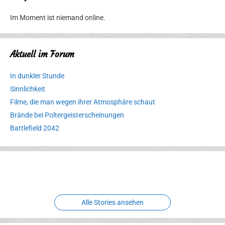
Im Moment ist niemand online.
Aktuell im Forum
In dunkler Stunde
Sinnlichkeit
Filme, die man wegen ihrer Atmosphäre schaut
Brände bei Poltergeisterscheinungen
Battlefield 2042
Erlebnispark
Verbotene
Meereswelt
Leidenschaft
Hexenliebe
Two crude ones
Alle Stories ansehen