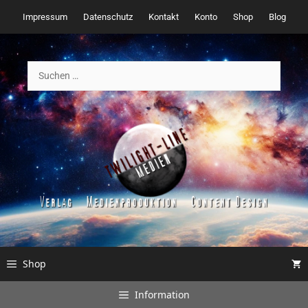
Zum
Impressum
Datenschutz
Kontakt
Konto
Shop
Blog
Inhalt
springen
Suchen
nach:
Shop
Information