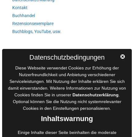
Kontakt
Buchhandel
Rezensionsexemplare
Buchblogs, YouTube, usw.
Autorinnen und Autoren
Datenschutzbedingungen
AGB für Medienprojekte
Diese Webseite verwendet Cookies zur Erhöhung der
Online-Artikel
Nutzerfreundlichkeit und Anbietung verschiedener
Serviceleistungen. Mit Nutzung der Inhalte erklären Sie sich
Manuskripte einreichen
damit einverstanden. Weitere Informationen zur Nutzung von
Ausschreibungen
Cookies finden Sie in unserer
Datenschutzerklärung
.
Belegexemplare
Optional können Sie die Nutzung nicht systemrelevanter
Eigenbedarfsexemplare
Cookies in den
Einstellungen
personalisieren.
Inhaltswarnung
Content-Design
Einige Inhalte dieser Seite beinhalten die moderate