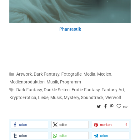
Phantastik
Kategorien
Artwork
,
Dark Fantasy
,
Fotografie
,
Media
,
Medien
,
Medienproduktion
,
Musik
,
Programm
Schlagwörter
Dark Fantasy
,
Dunkle Seiten
,
Erotic-Fantasy
,
Fantasy Art
,
KryptoErotica
,
Liebe
,
Musik
,
Mystery
,
Soundtrack
,
Werwolf
Twitter
Facebook
Pinterest
152
teilen
teilen
merken
4
teilen
teilen
teilen