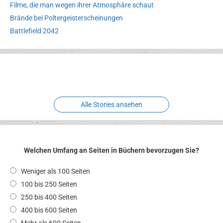
Filme, die man wegen ihrer Atmosphäre schaut
Brände bei Poltergeisterscheinungen
Battlefield 2042
Erlebnispark
Verbotene
Meereswelt
Leidenschaft
Hexenliebe
Two crude ones
Alle Stories ansehen
Welchen Umfang an Seiten in Büchern bevorzugen Sie?
Weniger als 100 Seiten
100 bis 250 Seiten
250 bis 400 Seiten
400 bis 600 Seiten
Mehr als 600 Seiten