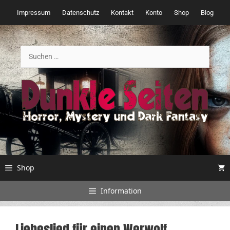
Zum
Impressum
Datenschutz
Kontakt
Konto
Shop
Blog
Inhalt
springen
Suchen
nach:
Shop
Information
Liebeslied für einen Werwolf