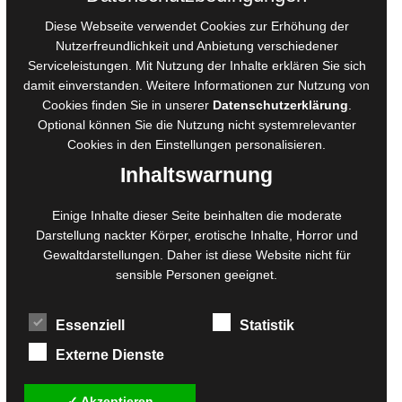
AGB für Medienprojekte
Diese Webseite verwendet Cookies zur Erhöhung der
Online-Artikel
Nutzerfreundlichkeit und Anbietung verschiedener
Manuskripte einreichen
Serviceleistungen. Mit Nutzung der Inhalte erklären Sie sich
damit einverstanden. Weitere Informationen zur Nutzung von
Ausschreibungen
Cookies finden Sie in unserer
Datenschutzerklärung
.
Belegexemplare
Optional können Sie die Nutzung nicht systemrelevanter
Eigenbedarfsexemplare
Cookies in den
Einstellungen
personalisieren.
Inhaltswarnung
Content-Design
Einige Inhalte dieser Seite beinhalten die moderate
Foto- und Bildbearbeitung
Darstellung nackter Körper, erotische Inhalte, Horror und
Gewaltdarstellungen. Daher ist diese Website nicht für
Fotorestauration
sensible Personen geeignet.
Creative Artwork
Fotobearbeitung
Essenziell
Statistik
MPS Fotografie
WordPress Support
Externe Dienste
✓ Akzeptieren