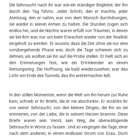
Die Sehnsucht nach ihr war wie ein ständiger Begleiter, der ihn
durch den Tag führte. Jeder Schritt, den er machte, jeder
Atemzug, den er nahm, war von dem Wunsch durchdrungen,
sie wieder in seinen Armen zu halten. Die Stunden zogen sich
endlos hin, und die Nächte waren erfüllt von Träumen, in denen
sie bei ihm war, nur um beim Erwachen wieder von der Realität
eingeholt zu werden. Er wusste, dass die Zeit ohne sie nur eine
vorübergehende Phase war, doch die Tage schienen sich zu
dehnen, als wollten sie ihn auf die Probe stellen. Er hielt sich an
den Erinnerungen fest, wie ein Ertrinkender an einem
Rettungsring. Die Hoffnung, sie bald wiederzusehen, war das
Licht am Ende des Tunnels, das ihn weitermachen ließ.
In den stillen Momenten, wenn die Welt um ihn herum zur Ruhe
kam, schrieb er ihr Briefe, die er nie abschickte. Er erzählte ihr
von seiner Sehnsucht, von den kleinen Dingen, die ihn an sie
erinnerten, von der Liebe, die in seinem Herzen brannte. Diese
Briefe waren sein Ventil, sein Weg, die überwältigende
Sehnsucht in Worte zu fassen. Und so vergingen die Tage, einer
nach dem anderen, in einem endlosen Strom von Grau. Doch