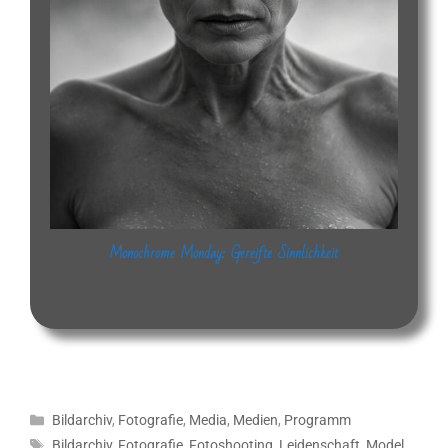
Monochrome Monday: Gereifte Sinnlichkeit
Kategorien
Bildarchiv
,
Fotografie
,
Media
,
Medien
,
Programm
Schlagwörter
Bildarchiv
,
Fotografie
,
Fotoshooting
,
Leidenschaft
,
Model
,