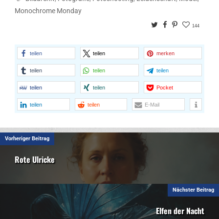
Monochrome Monday
Twitter
Facebook
Pinterest
144
teilen
teilen
merken
teilen
teilen
teilen
teilen
teilen
Pocket
teilen
teilen
E-Mail
Vorheriger Beitrag
Rote Ulricke
Nächster Beitrag
Elfen der Nacht