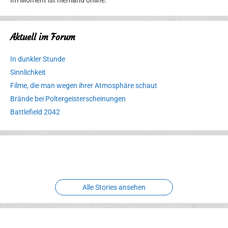
Aktuell im Forum
In dunkler Stunde
Sinnlichkeit
Filme, die man wegen ihrer Atmosphäre schaut
Brände bei Poltergeisterscheinungen
Battlefield 2042
Erlebnispark
Verbotene
Meereswelt
Leidenschaft
Hexenliebe
Two crude ones
Alle Stories ansehen