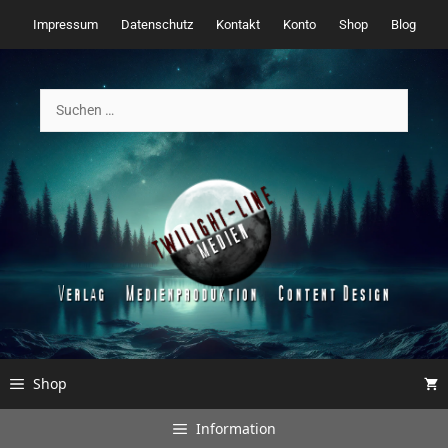
Zum
Impressum
Datenschutz
Kontakt
Konto
Shop
Blog
Inhalt
springen
Suchen
nach:
Shop
Information