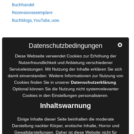
Buchhandel
Rezensionsexemplare
Buchblogs, YouTube, usw.
Autorinnen und Autoren
Datenschutzbedingungen
AGB für Medienprojekte
Diese Webseite verwendet Cookies zur Erhöhung der
Online-Artikel
Nutzerfreundlichkeit und Anbietung verschiedener
Manuskripte einreichen
Serviceleistungen. Mit Nutzung der Inhalte erklären Sie sich
damit einverstanden. Weitere Informationen zur Nutzung von
Ausschreibungen
Cookies finden Sie in unserer
Datenschutzerklärung
.
Belegexemplare
Optional können Sie die Nutzung nicht systemrelevanter
Eigenbedarfsexemplare
Cookies in den
Einstellungen
personalisieren.
Inhaltswarnung
Content-Design
Einige Inhalte dieser Seite beinhalten die moderate
Foto- und Bildbearbeitung
Darstellung nackter Körper, erotische Inhalte, Horror und
Gewaltdarstellungen. Daher ist diese Website nicht für
Fotorestauration