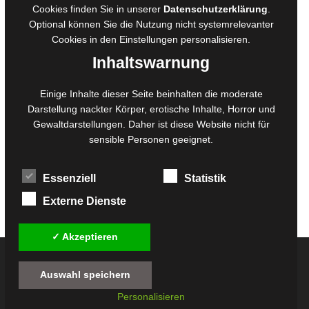
Cookies finden Sie in unserer
Datenschutzerklärung
.
Belegexemplare
Optional können Sie die Nutzung nicht systemrelevanter
Eigenbedarfsexemplare
Cookies in den
Einstellungen
personalisieren.
Inhaltswarnung
Content-Design
Einige Inhalte dieser Seite beinhalten die moderate
Darstellung nackter Körper, erotische Inhalte, Horror und
Foto- und Bildbearbeitung
Gewaltdarstellungen. Daher ist diese Website nicht für
Fotorestauration
sensible Personen geeignet.
Creative Artwork
Fotobearbeitung
Essenziell
Statistik
MPS Fotografie
WordPress Support
Externe Dienste
✓ Akzeptieren
© 2026
Twilight-Line Medien GbR
Auswahl speichern
Alle Preise inkl. der gesetzlichen MwSt. - Die durchgestrichenen Preise entsprechen
Personalisieren
dem bisherigen Preis in diesem Online-Shop.