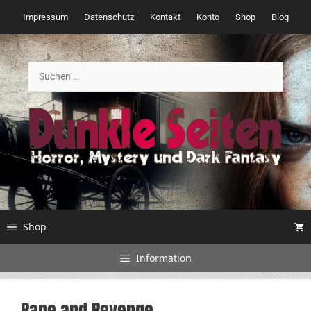
Zum
Impressum
Datenschutz
Kontakt
Konto
Shop
Blog
Inhalt
springen
Suchen
nach:
Shop
Information
Rape and Revenge