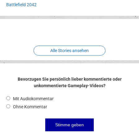
Battlefield 2042
Erlebnispark
Verbotene
Meereswelt
Leidenschaft
Hexenliebe
Two crude ones
Alle Stories ansehen
Bevorzugen Sie persönlich lieber kommentierte oder
unkommentierte Gameplay-Videos?
Mit Audiokommentar
Ohne Kommentar