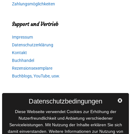
Zahlungsmöglichkeiten
Support und Vertrieb
Impressum
Datenschutzerklärung
Kontakt
Buchhandel
Rezensionsexemplare
Buchblogs, YouTube, usw.
Autorinnen und Autoren
Datenschutzbedingungen
AGB für Medienprojekte
Diese Webseite verwendet Cookies zur Erhöhung der
Online-Artikel
Nutzerfreundlichkeit und Anbietung verschiedener
Serviceleistungen. Mit Nutzung der Inhalte erklären Sie sich
Manuskripte einreichen
damit einverstanden. Weitere Informationen zur Nutzung von
Ausschreibungen