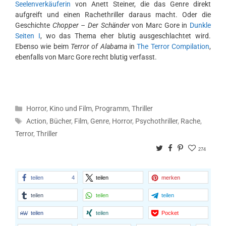
Seelenverkäuferin
von Anett Steiner, die das Genre direkt
aufgreift und einen Rachethriller daraus macht. Oder die
Geschichte
Chopper – Der Schänder
von Marc Gore in
Dunkle
Seiten I
, wo das Thema eher blutig ausgeschlachtet wird.
Ebenso wie beim
Terror of Alabama
in
The Terror Compilation
,
ebenfalls von Marc Gore recht blutig verfasst.
Kategorien
Horror
,
Kino und Film
,
Programm
,
Thriller
Schlagwörter
Action
,
Bücher
,
Film
,
Genre
,
Horror
,
Psychothriller
,
Rache
,
Terror
,
Thriller
Twitter
Facebook
Pinterest
274
teilen
4
teilen
merken
teilen
teilen
teilen
teilen
teilen
Pocket