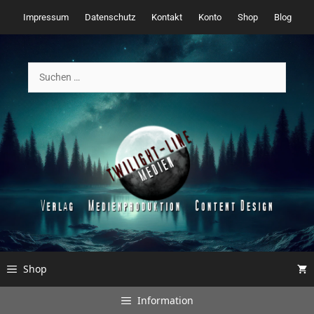
Zum
Impressum
Datenschutz
Kontakt
Konto
Shop
Blog
Inhalt
springen
Suchen
nach:
Shop
Information