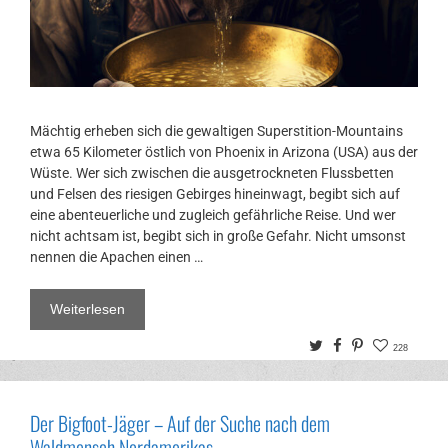
Mächtig erheben sich die gewaltigen Superstition-Mountains
etwa 65 Kilometer östlich von Phoenix in Arizona (USA) aus der
Wüste. Wer sich zwischen die ausgetrockneten Flussbetten
und Felsen des riesigen Gebirges hineinwagt, begibt sich auf
eine abenteuerliche und zugleich gefährliche Reise. Und wer
nicht achtsam ist, begibt sich in große Gefahr. Nicht umsonst
nennen die Apachen einen …
Weiterlesen
Twitter
Facebook
Pinterest
228
Der Bigfoot-Jäger – Auf der Suche nach dem
Waldmensch Nordamerikas