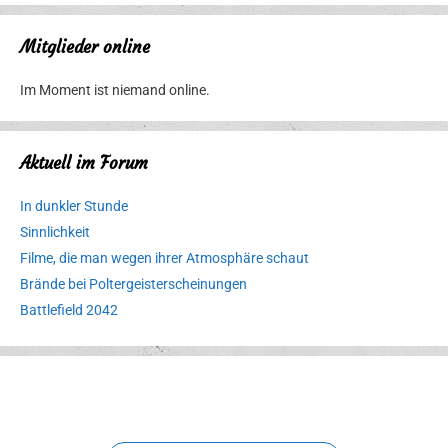
Mitglieder online
Im Moment ist niemand online.
Aktuell im Forum
In dunkler Stunde
Sinnlichkeit
Filme, die man wegen ihrer Atmosphäre schaut
Brände bei Poltergeisterscheinungen
Battlefield 2042
Erlebnispark
Verbotene
Meereswelt
Leidenschaft
Hexenliebe
Two crude ones