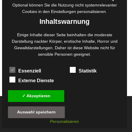
Belegexemplare
Optional können Sie die Nutzung nicht systemrelevanter
Eigenbedarfsexemplare
Cookies in den
Einstellungen
personalisieren.
Inhaltswarnung
Content-Design
Einige Inhalte dieser Seite beinhalten die moderate
Darstellung nackter Körper, erotische Inhalte, Horror und
Foto- und Bildbearbeitung
Gewaltdarstellungen. Daher ist diese Website nicht für
Fotorestauration
sensible Personen geeignet.
Creative Artwork
Fotobearbeitung
Essenziell
Statistik
MPS Fotografie
WordPress Support
Externe Dienste
✓ Akzeptieren
© 2026
Twilight-Line Medien GbR
Auswahl speichern
Alle Preise inkl. der gesetzlichen MwSt. - Die durchgestrichenen Preise entsprechen
Personalisieren
dem bisherigen Preis in diesem Online-Shop.