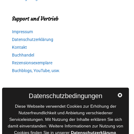
Support und Vertrieb
Impressum
Datenschutzerklärung
Kontakt
Buchhandel
Rezensionsexemplare
Buchblogs, YouTube, usw.
Autorinnen und Autoren
Datenschutzbedingungen
AGB für Medienprojekte
Diese Webseite verwendet Cookies zur Erhöhung der
Online-Artikel
Nutzerfreundlichkeit und Anbietung verschiedener
Serviceleistungen. Mit Nutzung der Inhalte erklären Sie sich
Manuskripte einreichen
damit einverstanden. Weitere Informationen zur Nutzung von
Ausschreibungen
Cookies finden Sie in unserer
Datenschutzerklärung
.