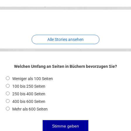
Erlebnispark
Verbotene
Meereswelt
Leidenschaft
Hexenliebe
Two crude ones
Alle Stories ansehen
Welchen Umfang an Seiten in Büchern bevorzugen Sie?
Weniger als 100 Seiten
100 bis 250 Seiten
250 bis 400 Seiten
400 bis 600 Seiten
Mehr als 600 Seiten