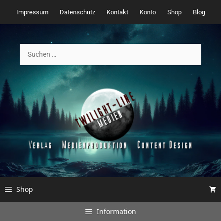
Zum
Impressum
Datenschutz
Kontakt
Konto
Shop
Blog
Inhalt
springen
Suchen
nach:
Shop
Information