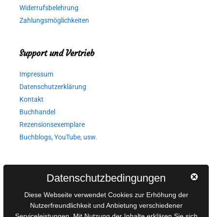
Widerrufsbelehrung
Zahlungsmöglichkeiten
Support und Vertrieb
Impressum
Datenschutzerklärung
Kontakt
Buchhandel
Rezensionsexemplare
Buchblogs, YouTube, usw.
Autorinnen und Autoren
Datenschutzbedingungen
AGB für Medienprojekte
Diese Webseite verwendet Cookies zur Erhöhung der
Online-Artikel
Nutzerfreundlichkeit und Anbietung verschiedener
Serviceleistungen. Mit Nutzung der Inhalte erklären Sie sich
Manuskripte einreichen