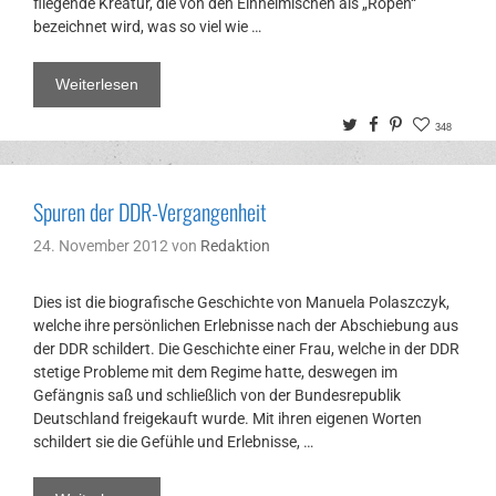
fliegende Kreatur, die von den Einheimischen als „Ropen“
bezeichnet wird, was so viel wie …
Weiterlesen
Twitter
Facebook
Pinterest
348
Spuren der DDR-Vergangenheit
24. November 2012
von
Redaktion
Dies ist die biografische Geschichte von Manuela Polaszczyk,
welche ihre persönlichen Erlebnisse nach der Abschiebung aus
der DDR schildert. Die Geschichte einer Frau, welche in der DDR
stetige Probleme mit dem Regime hatte, deswegen im
Gefängnis saß und schließlich von der Bundesrepublik
Deutschland freigekauft wurde. Mit ihren eigenen Worten
schildert sie die Gefühle und Erlebnisse, …