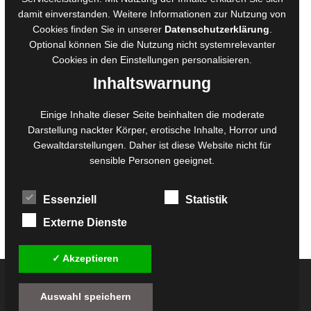
damit einverstanden. Weitere Informationen zur Nutzung von
Ausschreibungen
Cookies finden Sie in unserer
Datenschutzerklärung
.
Belegexemplare
Optional können Sie die Nutzung nicht systemrelevanter
Eigenbedarfsexemplare
Cookies in den
Einstellungen
personalisieren.
Inhaltswarnung
Content-Design
Einige Inhalte dieser Seite beinhalten die moderate
Darstellung nackter Körper, erotische Inhalte, Horror und
Foto- und Bildbearbeitung
Gewaltdarstellungen. Daher ist diese Website nicht für
Fotorestauration
sensible Personen geeignet.
Creative Artwork
Fotobearbeitung
Essenziell
Statistik
MPS Fotografie
WordPress Support
Externe Dienste
✓ Akzeptieren
© 2026
Twilight-Line Medien GbR
Auswahl speichern
Alle Preise inkl. der gesetzlichen MwSt. - Die durchgestrichenen Preise entsprechen