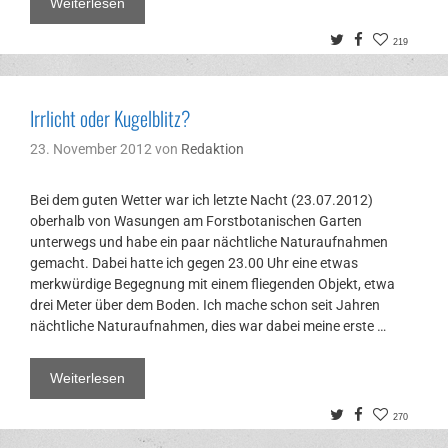
Weiterlesen
Twitter
Facebook
219
Irrlicht oder Kugelblitz?
23. November 2012
von
Redaktion
Bei dem guten Wetter war ich letzte Nacht (23.07.2012)
oberhalb von Wasungen am Forstbotanischen Garten
unterwegs und habe ein paar nächtliche Naturaufnahmen
gemacht. Dabei hatte ich gegen 23.00 Uhr eine etwas
merkwürdige Begegnung mit einem fliegenden Objekt, etwa
drei Meter über dem Boden. Ich mache schon seit Jahren
nächtliche Naturaufnahmen, dies war dabei meine erste …
Weiterlesen
Twitter
Facebook
270