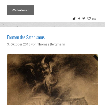
Weiterlesen
Twitter
Facebook
Pinterest
233
Formen des Satanismus
3. Oktober 2018
von
Thomas Bergmann