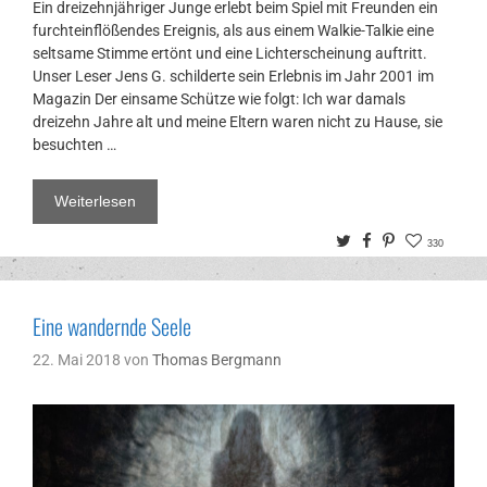
Ein dreizehnjähriger Junge erlebt beim Spiel mit Freunden ein
furchteinflößendes Ereignis, als aus einem Walkie-Talkie eine
seltsame Stimme ertönt und eine Lichterscheinung auftritt.
Unser Leser Jens G. schilderte sein Erlebnis im Jahr 2001 im
Magazin Der einsame Schütze wie folgt: Ich war damals
dreizehn Jahre alt und meine Eltern waren nicht zu Hause, sie
besuchten …
Weiterlesen
Twitter
Facebook
Pinterest
330
Eine wandernde Seele
22. Mai 2018
von
Thomas Bergmann