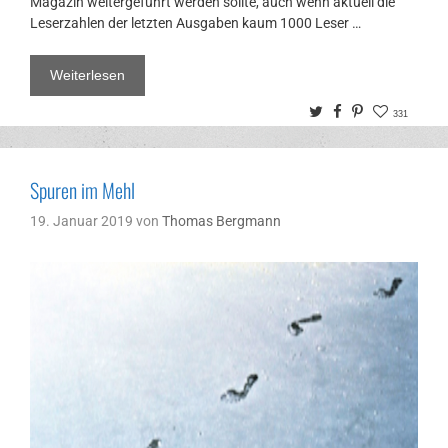
Magazin weitergeführt werden sollte, auch wenn aktuell die
Leserzahlen der letzten Ausgaben kaum 1000 Leser …
Weiterlesen
Twitter
Facebook
Pinterest
331
Spuren im Mehl
19. Januar 2019
von
Thomas Bergmann