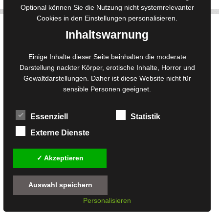
Optional können Sie die Nutzung nicht systemrelevanter
Cookies in den
Einstellungen
personalisieren.
Inhaltswarnung
Statistik
Einige Inhalte dieser Seite beinhalten die moderate
10 Besucher
online
Darstellung nackter Körper, erotische Inhalte, Horror und
Gewaltdarstellungen. Daher ist diese Website nicht für
Rekord:
471 Besucher am
sensible Personen geeignet.
25. März 2026 @ 17:59
Essenziell
Statistik
Shop
Externe Dienste
Kundenkonto
Warenkorb
✓ Akzeptieren
AGB
Versand
Auswahl speichern
Widerrufsbelehrung
Personalisieren
Zahlungsmöglichkeiten