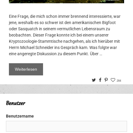
Eine Frage, die mich schon immer brennend interessierte, war
jene, weshalb es so schwer ist den amerikanischen Bigfoot
oder Sasquatch in seinem vermutlichen Lebensraum zu
beobachten. Dieser Frage konnte ich bei einem unserer
Kryptozoologie-Stammtische nachgehen, als ich hierüber mit
Herrn Michael Schneider ins Gespräch kam. Was folgte war
eine angeregte Diskussion zu diesem Punkt. Über …
Weiterlesen
Twitter
Facebook
Pinterest
284
Benutzer
Benutzername