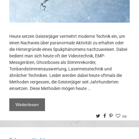
Heute setzen Geisterjäger vermehrt moderne Technik ein, um
einen Nachweis über paranormale Aktivität zu erhalten oder
die Hintergründe eines Spukphänomens nachzuweisen. Dabei
bedient man sich heute oft der Videotechnik, EMP-
Messgeräten, Ghostboxes als Stimmrekorder,
Tonbandstimmenauswertung, Lasermesstechnik und
ähnlicher Techniken. Leider werden dabei heute oftmals die
Methoden vergessen, die Geisterjäger seit Jahrhunderten
einsetzen. Diese Methoden mögen heute …
Weiterlesen
Twitter
Facebook
Pinterest
308