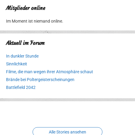
Mitglieder online
Im Moment ist niemand online.
Aktuell im Forum
In dunkler Stunde
Sinnlichkeit
Filme, die man wegen ihrer Atmosphäre schaut
Brände bei Poltergeisterscheinungen
Battlefield 2042
Erlebnispark
Verbotene
Meereswelt
Leidenschaft
Hexenliebe
Two crude ones
Alle Stories ansehen