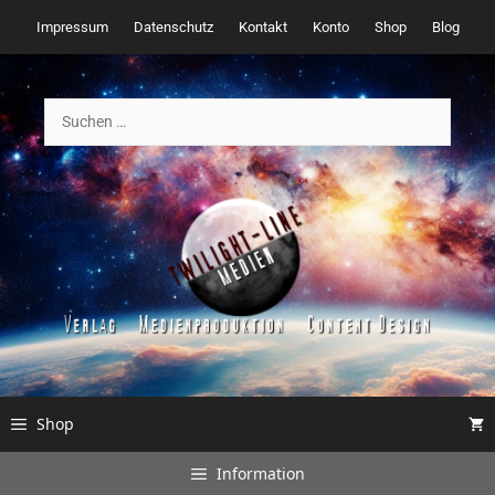
Zum
Impressum
Datenschutz
Kontakt
Konto
Shop
Blog
Inhalt
springen
Suchen
nach:
Shop
Information