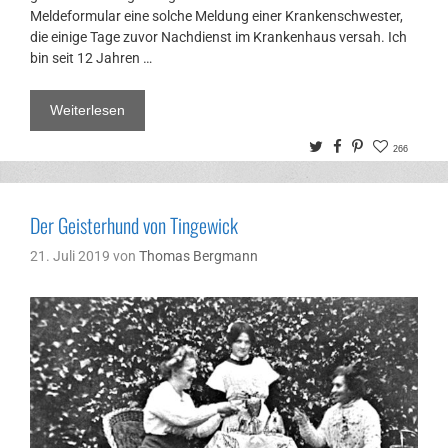
Meldeformular eine solche Meldung einer Krankenschwester,
die einige Tage zuvor Nachdienst im Krankenhaus versah. Ich
bin seit 12 Jahren …
Weiterlesen
Twitter
Facebook
Pinterest
266
Der Geisterhund von Tingewick
21. Juli 2019
von
Thomas Bergmann