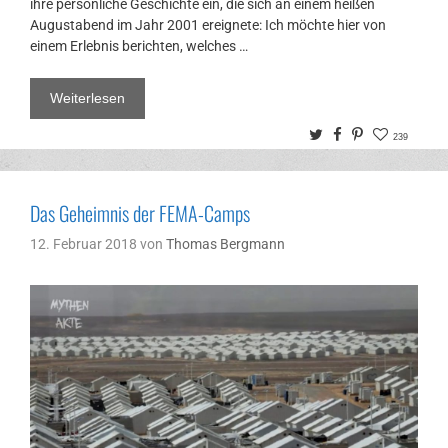
ihre persönliche Geschichte ein, die sich an einem heißen
Augustabend im Jahr 2001 ereignete: Ich möchte hier von
einem Erlebnis berichten, welches …
Weiterlesen
Twitter
Facebook
Pinterest
239
Das Geheimnis der FEMA-Camps
12. Februar 2018
von
Thomas Bergmann