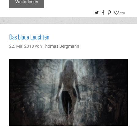
Weiterlesen
Twitter
Facebook
Pinterest
208
Das blaue Leuchten
22. Mai 2018
von
Thomas Bergmann