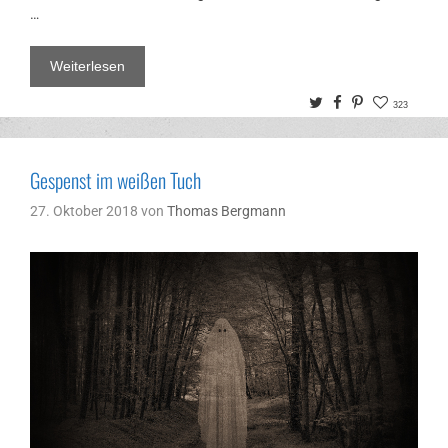
…
Weiterlesen
Twitter
Facebook
Pinterest
323
Gespenst im weißen Tuch
27. Oktober 2018
von
Thomas Bergmann