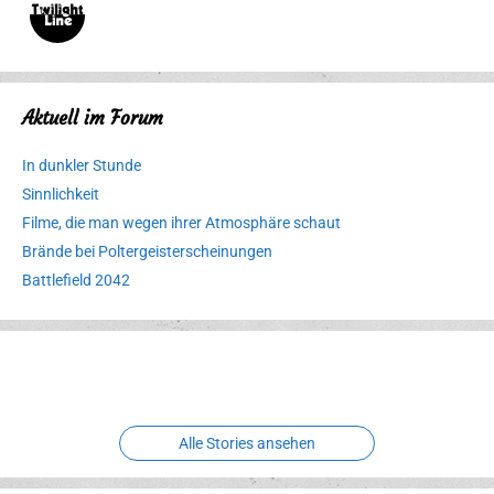
Aktuell im Forum
In dunkler Stunde
Sinnlichkeit
Filme, die man wegen ihrer Atmosphäre schaut
Brände bei Poltergeisterscheinungen
Battlefield 2042
Erlebnispark
Verbotene
Meereswelt
Leidenschaft
Hexenliebe
Two crude ones
Alle Stories ansehen