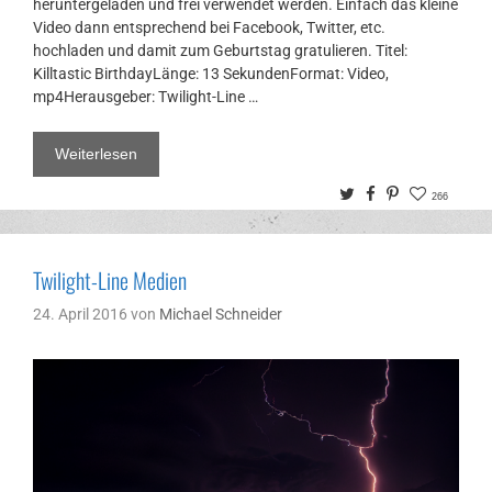
heruntergeladen und frei verwendet werden. Einfach das kleine
Video dann entsprechend bei Facebook, Twitter, etc.
hochladen und damit zum Geburtstag gratulieren. Titel:
Killtastic BirthdayLänge: 13 SekundenFormat: Video,
mp4Herausgeber: Twilight-Line …
Weiterlesen
Twitter
Facebook
Pinterest
266
Twilight-Line Medien
24. April 2016
von
Michael Schneider