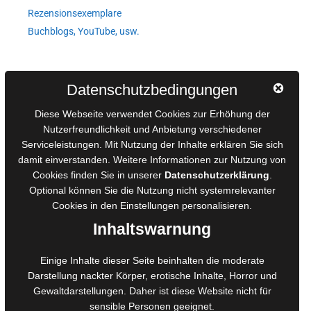
Rezensionsexemplare
Buchblogs, YouTube, usw.
Autorinnen und Autoren
Datenschutzbedingungen
AGB für Medienprojekte
Diese Webseite verwendet Cookies zur Erhöhung der
Online-Artikel
Nutzerfreundlichkeit und Anbietung verschiedener
Serviceleistungen. Mit Nutzung der Inhalte erklären Sie sich
Manuskripte einreichen
damit einverstanden. Weitere Informationen zur Nutzung von
Ausschreibungen
Cookies finden Sie in unserer
Datenschutzerklärung
.
Belegexemplare
Optional können Sie die Nutzung nicht systemrelevanter
Eigenbedarfsexemplare
Cookies in den
Einstellungen
personalisieren.
Inhaltswarnung
Content-Design
Einige Inhalte dieser Seite beinhalten die moderate
Darstellung nackter Körper, erotische Inhalte, Horror und
Foto- und Bildbearbeitung
Gewaltdarstellungen. Daher ist diese Website nicht für
Fotorestauration
sensible Personen geeignet.