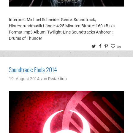
Interpret: Michael Schneider Genre: Soundtrack,
Hintergrundmusik Länge: 4:25 Minuten Bitrate: 160 kBit/s
Format: mp3 Album: Twilight-Line Soundtracks Anhören:
Drums of Thunder
Twitter
Facebook
Pinterest
204
Soundtrack: Ebola 2014
19. August 2014
von
Redaktion