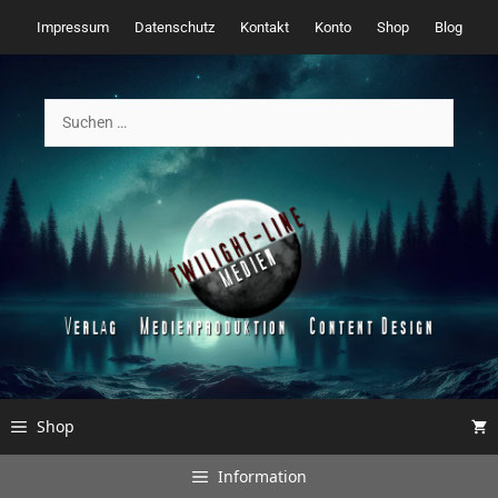
Zum
Impressum
Datenschutz
Kontakt
Konto
Shop
Blog
Inhalt
springen
Suchen
nach:
Shop
Information