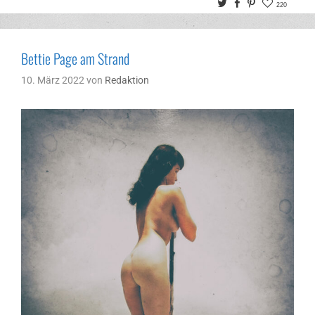
Twitter
Facebook
Pinterest
220
Bettie Page am Strand
10. März 2022
von
Redaktion