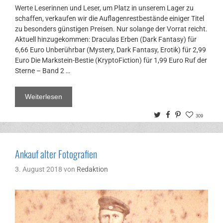
Werte Leserinnen und Leser, um Platz in unserem Lager zu
schaffen, verkaufen wir die Auflagenrestbestände einiger Titel
zu besonders günstigen Preisen. Nur solange der Vorrat reicht.
Aktuell hinzugekommen: Draculas Erben (Dark Fantasy) für
6,66 Euro Unberührbar (Mystery, Dark Fantasy, Erotik) für 2,99
Euro Die Markstein-Bestie (KryptoFiction) für 1,99 Euro Ruf der
Sterne – Band 2 …
Weiterlesen
Twitter
Facebook
Pinterest
309
Ankauf alter Fotografien
3. August 2018
von
Redaktion