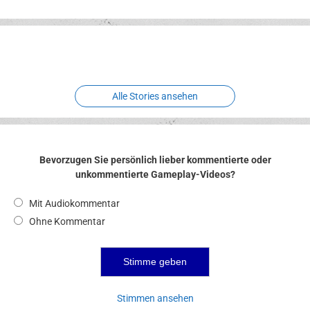
Erlebnispark
Verbotene
Meereswelt
Leidenschaft
Hexenliebe
Two crude ones
Alle Stories ansehen
Bevorzugen Sie persönlich lieber kommentierte oder
unkommentierte Gameplay-Videos?
Mit Audiokommentar
Ohne Kommentar
Stimmen ansehen