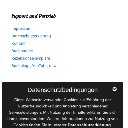
Support und Vertrieb
Impressum
Datenschutzerklärung
Kontakt
Buchhandel
Rezensionsexemplare
Buchblogs, YouTube, usw.
Autorinnen und Autoren
Datenschutzbedingungen
AGB für Medienprojekte
Diese Webseite verwendet Cookies zur Erhöhung der
Online-Artikel
Nutzerfreundlichkeit und Anbietung verschiedener
Manuskripte einreichen
Serviceleistungen. Mit Nutzung der Inhalte erklären Sie sich
damit einverstanden. Weitere Informationen zur Nutzung von
Ausschreibungen
Cookies finden Sie in unserer
Datenschutzerklärung
.
Belegexemplare