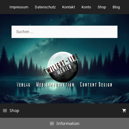
Zum
Impressum
Datenschutz
Kontakt
Konto
Shop
Blog
Inhalt
springen
Suchen
nach:
Shop
Information