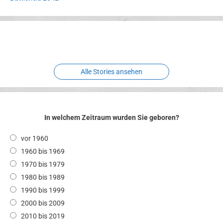
Erlebnispark
Verbotene
Meereswelt
Leidenschaft
Hexenliebe
Two crude ones
Alle Stories ansehen
In welchem Zeitraum wurden Sie geboren?
vor 1960
1960 bis 1969
1970 bis 1979
1980 bis 1989
1990 bis 1999
2000 bis 2009
2010 bis 2019