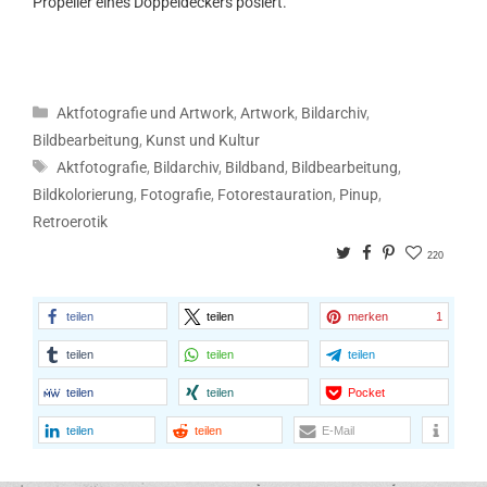
Propeller eines Doppeldeckers posiert.
Kategorien
Aktfotografie und Artwork
,
Artwork
,
Bildarchiv
,
Bildbearbeitung
,
Kunst und Kultur
Schlagwörter
Aktfotografie
,
Bildarchiv
,
Bildband
,
Bildbearbeitung
,
Bildkolorierung
,
Fotografie
,
Fotorestauration
,
Pinup
,
Retroerotik
Twitter
Facebook
Pinterest
220
teilen
teilen
merken
1
teilen
teilen
teilen
teilen
teilen
Pocket
teilen
teilen
E-Mail