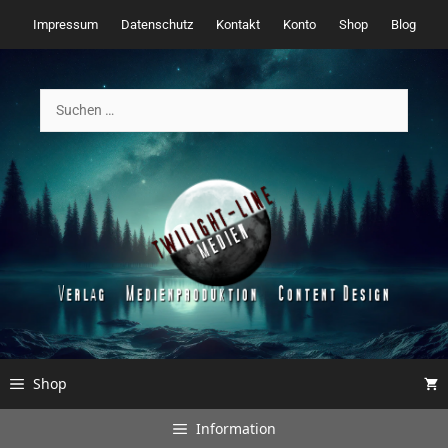
Zum
Impressum
Datenschutz
Kontakt
Konto
Shop
Blog
Inhalt
springen
Suchen
nach:
Shop
Information