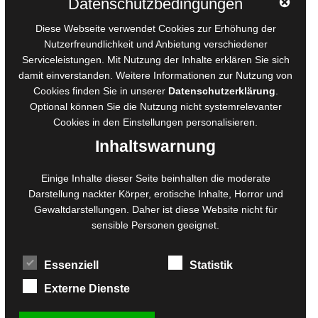
Datenschutzbedingungen
AGB für Medienprojekte
Diese Webseite verwendet Cookies zur Erhöhung der
Online-Artikel
Nutzerfreundlichkeit und Anbietung verschiedener
Serviceleistungen. Mit Nutzung der Inhalte erklären Sie sich
Manuskripte einreichen
damit einverstanden. Weitere Informationen zur Nutzung von
Ausschreibungen
Cookies finden Sie in unserer
Datenschutzerklärung
.
Belegexemplare
Optional können Sie die Nutzung nicht systemrelevanter
Eigenbedarfsexemplare
Cookies in den
Einstellungen
personalisieren.
Inhaltswarnung
Content-Design
Einige Inhalte dieser Seite beinhalten die moderate
Darstellung nackter Körper, erotische Inhalte, Horror und
Foto- und Bildbearbeitung
Gewaltdarstellungen. Daher ist diese Website nicht für
Fotorestauration
sensible Personen geeignet.
Creative Artwork
Fotobearbeitung
Essenziell
Statistik
MPS Fotografie
WordPress Support
Externe Dienste