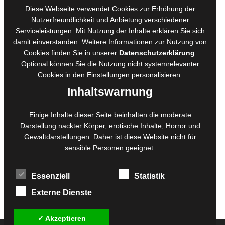
AGB für Medienprojekte
Diese Webseite verwendet Cookies zur Erhöhung der
Online-Artikel
Nutzerfreundlichkeit und Anbietung verschiedener
Serviceleistungen. Mit Nutzung der Inhalte erklären Sie sich
Manuskripte einreichen
damit einverstanden. Weitere Informationen zur Nutzung von
Ausschreibungen
Cookies finden Sie in unserer
Datenschutzerklärung
.
Belegexemplare
Optional können Sie die Nutzung nicht systemrelevanter
Eigenbedarfsexemplare
Cookies in den
Einstellungen
personalisieren.
Inhaltswarnung
Content-Design
Einige Inhalte dieser Seite beinhalten die moderate
Darstellung nackter Körper, erotische Inhalte, Horror und
Foto- und Bildbearbeitung
Gewaltdarstellungen. Daher ist diese Website nicht für
Fotorestauration
sensible Personen geeignet.
Creative Artwork
Fotobearbeitung
Essenziell
Statistik
MPS Fotografie
WordPress Support
Externe Dienste
✓ Akzeptieren