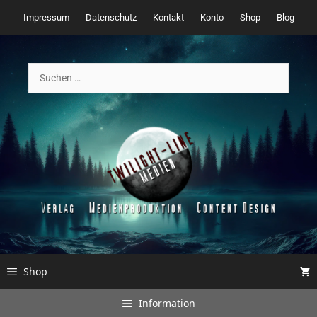
Zum
Impressum
Datenschutz
Kontakt
Konto
Shop
Blog
Inhalt
springen
Suchen
nach:
Shop
Information