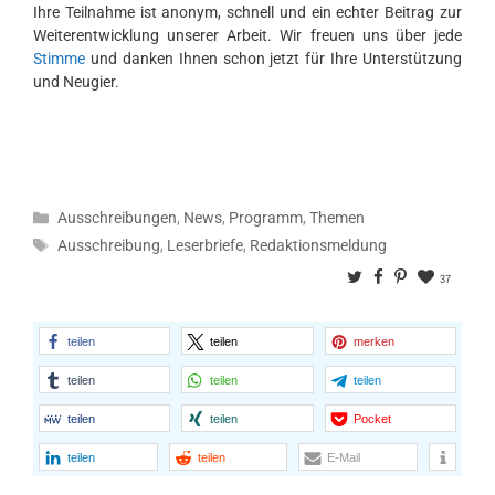
Ihre Teilnahme ist anonym, schnell und ein echter Beitrag zur
Weiterentwicklung unserer Arbeit. Wir freuen uns über jede
Stimme
und danken Ihnen schon jetzt für Ihre Unterstützung
und Neugier.
Kategorien
Ausschreibungen
,
News
,
Programm
,
Themen
Schlagwörter
Ausschreibung
,
Leserbriefe
,
Redaktionsmeldung
Twitter
Facebook
Pinterest
37
teilen
teilen
merken
teilen
teilen
teilen
teilen
teilen
Pocket
teilen
teilen
E-Mail