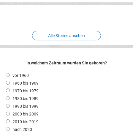
Erlebnispark
Verbotene
Meereswelt
Leidenschaft
Hexenliebe
Two crude ones
Alle Stories ansehen
In welchem Zeitraum wurden Sie geboren?
vor 1960
1960 bis 1969
1970 bis 1979
1980 bis 1989
1990 bis 1999
2000 bis 2009
2010 bis 2019
nach 2020