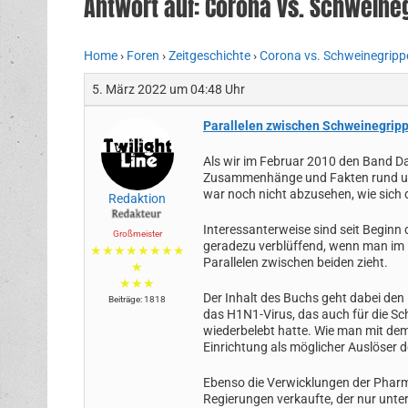
Antwort auf: Corona vs. Schweine
Home
›
Foren
›
Zeitgeschichte
›
Corona vs. Schweinegripp
5. März 2022 um 04:48 Uhr
Parallelen zwischen Schweinegrip
Als wir im Februar 2010 den Band Da
Zusammenhänge und Fakten rund um 
war noch nicht abzusehen, wie sich 
Redaktion
Interessanterweise sind seit Beginn
Großmeister
geradezu verblüffend, wenn man im Rü
★★★★★★★★
Parallelen zwischen beiden zieht.
★
★★★
Der Inhalt des Buchs geht dabei de
Beiträge: 1818
das H1N1-Virus, das auch für die Sc
wiederbelebt hatte. Wie man mit dem 
Einrichtung als möglicher Auslöser 
Ebenso die Verwicklungen der Pharma
Regierungen verkaufte, der nur unter