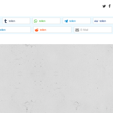
Twit
F
teilen
teilen
teilen
teilen
teilen
teilen
E-Mail