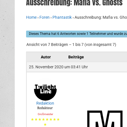
Ausschreibung: Mafia vs. Ghosts
Home
›
Foren
›
Phantastik
›
Ausschreibung: Mafia vs. Gho
Dieses Thema hat 6 Antworten sowie 1 Teilnehmer und wurde zu
Ansicht von 7 Beiträgen – 1 bis 7 (von insgesamt 7)
Autor
Beiträge
25. November 2020 um 03:41 Uhr
Redaktion
Großmeister
★★★★★★★★
★