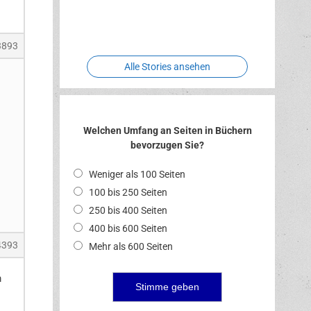
Two crude
Meereswelt
Leidenschaft
Hexenliebe
ones
3893
Alle Stories ansehen
Welchen Umfang an Seiten in Büchern
bevorzugen Sie?
Weniger als 100 Seiten
100 bis 250 Seiten
250 bis 400 Seiten
400 bis 600 Seiten
4393
Mehr als 600 Seiten
m