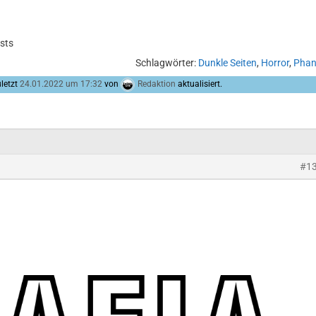
sts
Schlagwörter:
Dunkle Seiten
,
Horror
,
Phan
letzt
24.01.2022 um 17:32
von
Redaktion
aktualisiert.
#1