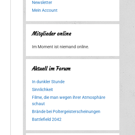
Newsletter
Mein Account
Mitglieder online
Im Moment ist niemand online.
Aktuell im Forum
In dunkler Stunde
Sinnlichkeit
Filme, die man wegen ihrer Atmosphäre
schaut
Brände bei Poltergeisterscheinungen
Battlefield 2042
Erlebnispark
Verbotene