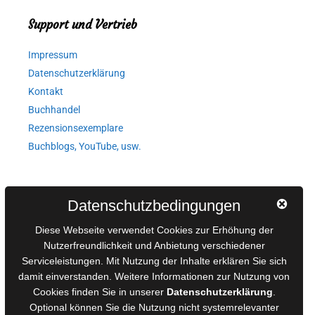
Support und Vertrieb
Impressum
Datenschutzerklärung
Kontakt
Buchhandel
Rezensionsexemplare
Buchblogs, YouTube, usw.
Autorinnen und Autoren
Datenschutzbedingungen
AGB für Medienprojekte
Diese Webseite verwendet Cookies zur Erhöhung der
Online-Artikel
Nutzerfreundlichkeit und Anbietung verschiedener
Serviceleistungen. Mit Nutzung der Inhalte erklären Sie sich
Manuskripte einreichen
damit einverstanden. Weitere Informationen zur Nutzung von
Ausschreibungen
Cookies finden Sie in unserer
Datenschutzerklärung
.
Belegexemplare
Optional können Sie die Nutzung nicht systemrelevanter