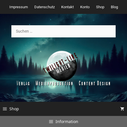
Zum
Impressum
Datenschutz
Kontakt
Konto
Shop
Blog
Inhalt
springen
Suchen
nach:
Shop
Information