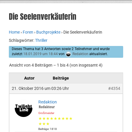
Die Seelenverkäuferin
Home
›
Foren
›
Buchprojekte
›
Die Seelenverkäuferin
Schlagwörter:
Thriller
Dieses Thema hat 3 Antworten sowie 2 Teilnehmer und wurde
zuletzt
18.01.2019 um 18:44
von
Redaktion
aktualisiert.
Ansicht von 4 Beiträgen – 1 bis 4 (von insgesamt 4)
Autor
Beiträge
21. Oktober 2016 um 03:26 Uhr
#4354
Redaktion
Großmeister
★★★★★★★★★
★★★
Beiträge: 1818