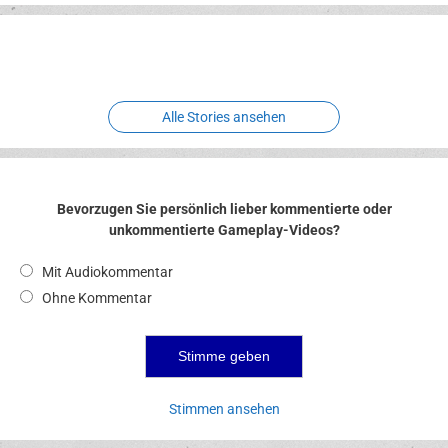
Erlebnispark
Verbotene
Meereswelt
Leidenschaft
Hexenliebe
Two crude ones
Alle Stories ansehen
Bevorzugen Sie persönlich lieber kommentierte oder
unkommentierte Gameplay-Videos?
Mit Audiokommentar
Ohne Kommentar
Stimmen ansehen