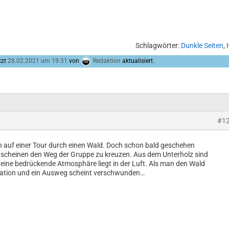
Schlagwörter:
Dunkle Seiten
,
tzt
28.02.2021 um 19:31
von
Redaktion
aktualisiert.
#1
h auf einer Tour durch einen Wald. Doch schon bald geschehen
cheinen den Weg der Gruppe zu kreuzen. Aus dem Unterholz sind
ine bedrückende Atmosphäre liegt in der Luft. Als man den Wald
ituation und ein Ausweg scheint verschwunden…
n