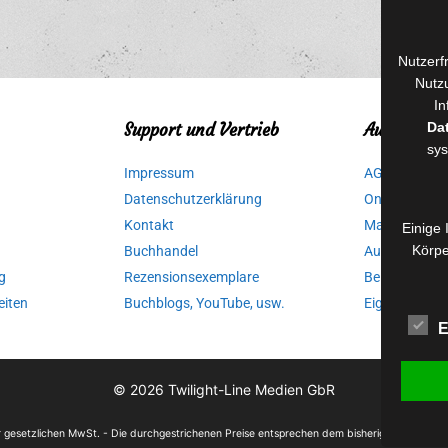
Nutzerf
Nutzu
In
Da
Support und Vertrieb
Autorinnen
sys
Impressum
AGB für Medi
Datenschutzerklärung
Online-Artikel
Kontakt
Manuskripte 
Einige 
Körpe
Buchhandel
Ausschreibu
g
Rezensionsexemplare
Belegexempla
eiten
Buchblogs, YouTube, usw.
Eigenbedarfs
E
© 2026
Twilight-Line Medien GbR
der gesetzlichen MwSt. - Die durchgestrichenen Preise entsprechen dem bisherigen Preis in 