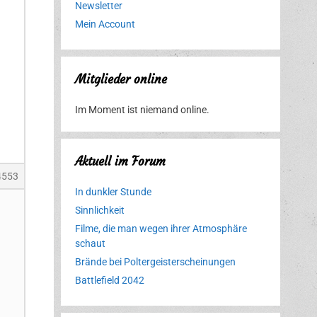
Newsletter
Mein Account
Mitglieder online
Im Moment ist niemand online.
Aktuell im Forum
4553
In dunkler Stunde
Sinnlichkeit
Filme, die man wegen ihrer Atmosphäre
schaut
Brände bei Poltergeisterscheinungen
Battlefield 2042
Erlebnispark
Verbotene