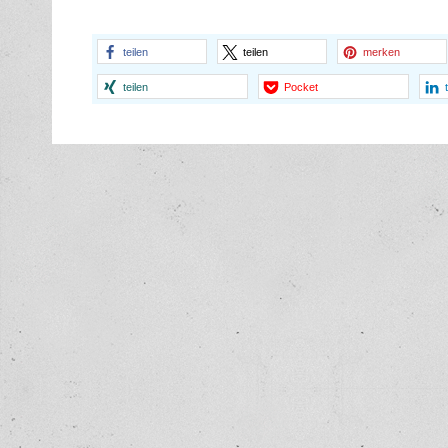
teilen
teilen
merken
teilen
Pocket