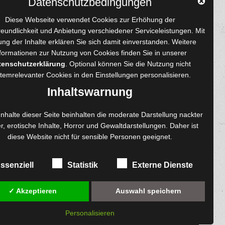
Datenschutzbedingungen
YouTube
Tumblr
Pinterest
Instagram
X
RSS-Feed
Diese Webseite verwendet Cookies zur Erhöhung der
reundlichkeit und Anbietung verschiedener Serviceleistungen. Mit
ng der Inhalte erklären Sie sich damit einverstanden. Weitere
formationen zur Nutzung von Cookies finden Sie in unserer
tenschutzerklärung
. Optional können Sie die Nutzung nicht
 und Autoren
Content-Design
temrelevanter Cookies in den
Einstellungen
personalisieren.
enprojekte
Foto- und Bildbearbeitung
Inhaltswarnung
Fotorestauration
einreichen
Creative Artwork
Inhalte dieser Seite beinhalten die moderate Darstellung nackter
r, erotische Inhalte, Horror und Gewaltdarstellungen. Daher ist
ngen
Fotobearbeitung
diese Website nicht für sensible Personen geeignet.
re
MPS Fotografie
exemplare
WordPress Support
ssenziell
Statistik
Externe Dienste
✓ Akzeptieren
Auswahl speichern
Personalisieren
diesem Online-Shop.