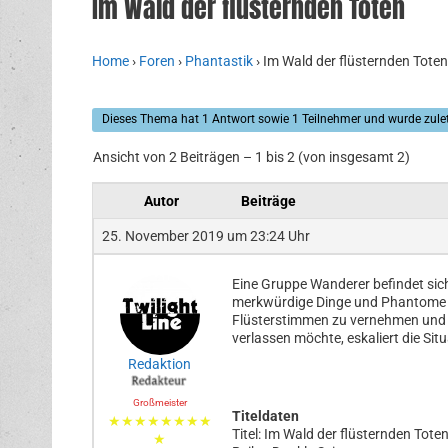
Im Wald der flüsternden Toten
Home
›
Foren
›
Phantastik
›
Im Wald der flüsternden Toten
Dieses Thema hat 1 Antwort sowie 1 Teilnehmer und wurde zule
Ansicht von 2 Beiträgen – 1 bis 2 (von insgesamt 2)
Autor
Beiträge
25. November 2019 um 23:24 Uhr
Eine Gruppe Wanderer befindet sic
merkwürdige Dinge und Phantome s
Flüsterstimmen zu vernehmen und e
verlassen möchte, eskaliert die S
Redaktion
Großmeister
Titeldaten
★★★★★★★★
Titel: Im Wald der flüsternden Tote
★