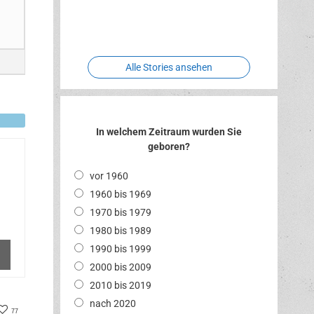
Two crude
Meereswelt
Leidenschaft
Hexenliebe
ones
Alle Stories ansehen
In welchem Zeitraum wurden Sie
geboren?
vor 1960
1960 bis 1969
1970 bis 1979
1980 bis 1989
1990 bis 1999
2000 bis 2009
2010 bis 2019
nach 2020
er
acebook
77