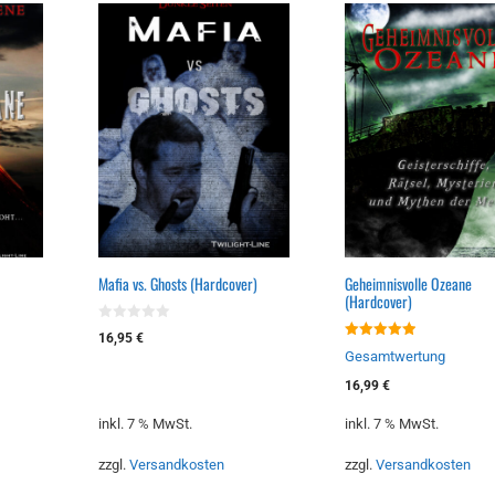
Mafia vs. Ghosts (Hardcover)
Geheimnisvolle Ozeane
(Hardcover)
0
16,95
€
v
5.00
Gesamtwertung
o
von 5
n
5
16,99
€
inkl. 7 % MwSt.
inkl. 7 % MwSt.
zzgl.
Versandkosten
zzgl.
Versandkosten