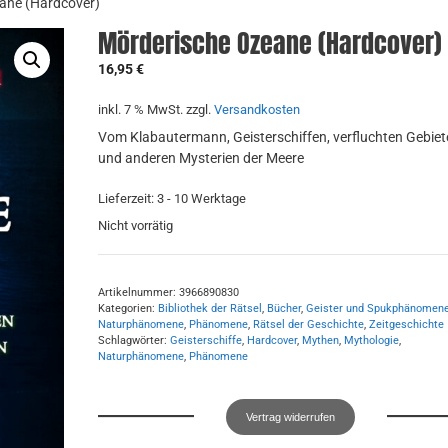
ane (Hardcover)
Mörderische Ozeane (Hardcover)
16,95
€
inkl. 7 % MwSt.
zzgl.
Versandkosten
Vom Klabautermann, Geisterschiffen, verfluchten Gebiet
und anderen Mysterien der Meere
Lieferzeit:
3 - 10 Werktage
Nicht vorrätig
Artikelnummer:
3966890830
Kategorien:
Bibliothek der Rätsel
,
Bücher
,
Geister und Spukphänomen
Naturphänomene
,
Phänomene
,
Rätsel der Geschichte
,
Zeitgeschichte
Schlagwörter:
Geisterschiffe
,
Hardcover
,
Mythen
,
Mythologie
,
Naturphänomene
,
Phänomene
Vertrag widerrufen