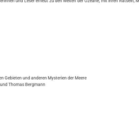
serinnen und Leser erneut zu den Weiten der Ozeane, mit ihren Rätseln, 
ten Gebieten und anderen Mysterien der Meere
hr und Thomas Bergmann