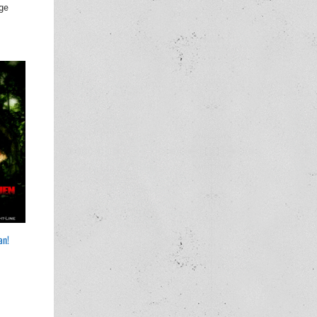
ge
an!