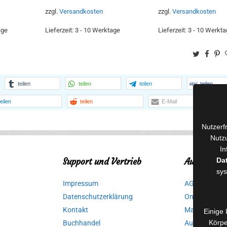
zzgl.
Versandkosten
zzgl.
Versandkosten
age
Lieferzeit:
3 - 10 Werktage
Lieferzeit:
3 - 10 Werkta
Twitter
Face
Pi
teilen
teilen
teilen
teilen
teilen
teilen
E-Mail
Nutzerf
Nutzu
In
Support und Vertrieb
Autorinnen
Da
sys
Impressum
AGB für Medi
Datenschutzerklärung
Online-Artikel
Kontakt
Manuskripte 
Einige 
Körpe
Buchhandel
Ausschreibu