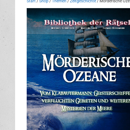
Start
/
Shop
/
Themen
/
Zeitgeschichte
/ Mörderische Oze