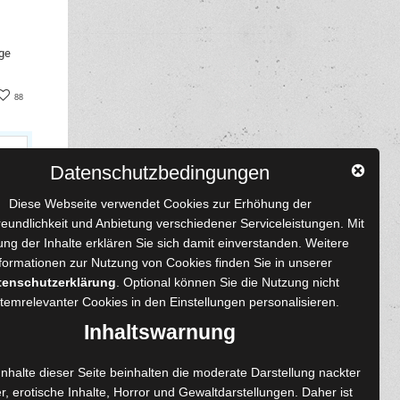
ge
book
nterest
88
Datenschutzbedingungen
Diese Webseite verwendet Cookies zur Erhöhung der
reundlichkeit und Anbietung verschiedener Serviceleistungen. Mit
ng der Inhalte erklären Sie sich damit einverstanden. Weitere
formationen zur Nutzung von Cookies finden Sie in unserer
 und Autoren
Content-Design
tenschutzerklärung
. Optional können Sie die Nutzung nicht
temrelevanter Cookies in den
Einstellungen
personalisieren.
enprojekte
Foto- und Bildbearbeitung
Inhaltswarnung
Fotorestauration
einreichen
Creative Artwork
Inhalte dieser Seite beinhalten die moderate Darstellung nackter
r, erotische Inhalte, Horror und Gewaltdarstellungen. Daher ist
ngen
Fotobearbeitung