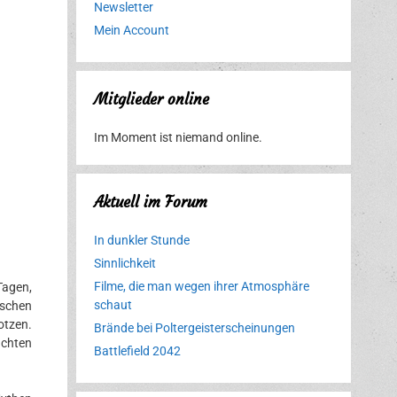
Newsletter
Mein Account
Mitglieder online
Im Moment ist niemand online.
Aktuell im Forum
In dunkler Stunde
Sinnlichkeit
Filme, die man wegen ihrer Atmosphäre
Tagen,
schaut
nschen
otzen.
Brände bei Poltergeisterscheinungen
uchten
Battlefield 2042
Erlebnispark
Verbotene