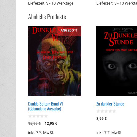
Lieferzeit:
3 - 10 Werktage
Lieferzeit:
3 - 10 Werkt
Ähnliche Produkte
ANGEBOT!
Dunkle Seiten: Band VI
Zu dunkler Stunde
(Gebundene Ausgabe)
0
8,99
€
v
0
Ursprünglicher
Aktueller
15,95
€
12,95
€
o
v
n
Preis
Preis
o
5
inkl. 7 % MwSt.
inkl. 7 % MwSt.
n
war:
ist:
5