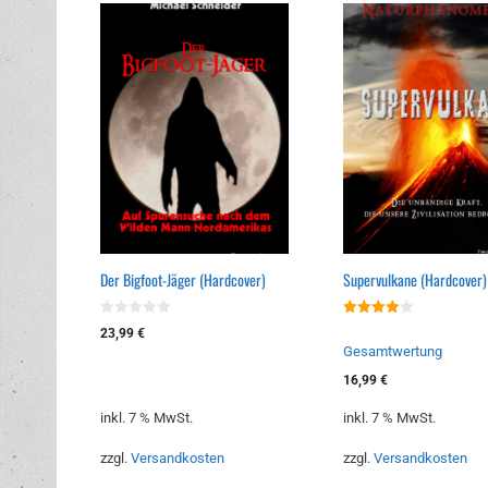
Der Bigfoot-Jäger (Hardcover)
Supervulkane (Hardcover)
0
4.00
23,99
€
v
von 5
Gesamtwertung
o
n
5
16,99
€
inkl. 7 % MwSt.
inkl. 7 % MwSt.
zzgl.
Versandkosten
zzgl.
Versandkosten