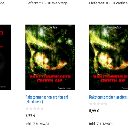
age
Lieferzeit:
3 - 10 Werktage
Lieferzeit:
3 - 10 Werkta
Raketenmenschen greifen an!
Raketenmenschen greifen 
(Hardcover)
0
5,99
€
v
0
9,99
€
o
v
n
o
5
inkl. 7 % MwSt.
inkl. 7 % MwSt.
n
5