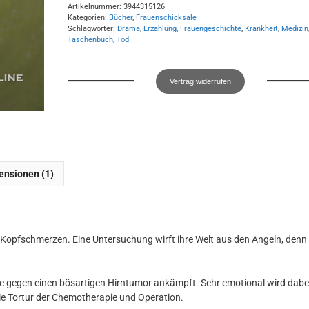
Heuschrecken
Artikelnummer:
3944315126
Kategorien:
Bücher
,
Frauenschicksale
Menge
Schlagwörter:
Drama
,
Erzählung
,
Frauengeschichte
,
Krankheit
,
Medizin
Taschenbuch
,
Tod
Vertrag widerrufen
ensionen (1)
n Kopfschmerzen. Eine Untersuchung wirft ihre Welt aus den Angeln, denn 
ie gegen einen bösartigen Hirntumor ankämpft. Sehr emotional wird dabe
ie Tortur der Chemotherapie und Operation.