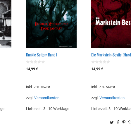
Dunkle Seiten: Band I
Die Markstein-Bestie (Hard
0
0
14,99
€
14,99
€
v
v
o
o
n
n
5
5
inkl. 7 % MwSt.
inkl. 7 % MwSt.
zzgl.
Versandkosten
zzgl.
Versandkosten
age
Lieferzeit:
3 - 10 Werktage
Lieferzeit:
3 - 10 Werkta
Twitter
Face
Pi