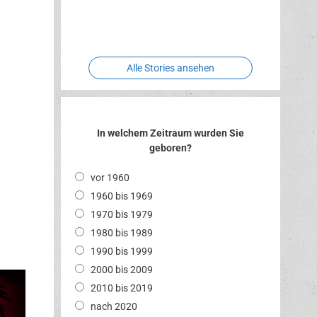
Two crude
Meereswelt
Leidenschaft
n
Hexenliebe
ones
Alle Stories ansehen
In welchem Zeitraum wurden Sie
geboren?
vor 1960
1960 bis 1969
1970 bis 1979
1980 bis 1989
1990 bis 1999
2000 bis 2009
2010 bis 2019
nach 2020