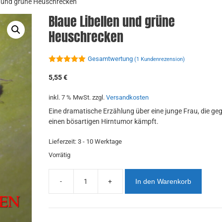
n und grüne Heuschrecken
Blaue Libellen und grüne
Heuschrecken
Gesamtwertung
(
1
Kundenrezension)
5.00
von 5
5,55
€
inkl. 7 % MwSt.
zzgl.
Versandkosten
Eine dramatische Erzählung über eine junge Frau, die ge
einen bösartigen Hirntumor kämpft.
Lieferzeit:
3 - 10 Werktage
Vorrätig
-
+
In den Warenkorb
Blaue
Libellen
und
grüne