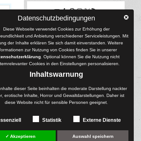
YouTube
Tumblr
Pinterest
Instagram
X
RSS-Feed
Datenschutzbedingungen
Diese Webseite verwendet Cookies zur Erhöhung der
reundlichkeit und Anbietung verschiedener Serviceleistungen. Mit
ng der Inhalte erklären Sie sich damit einverstanden. Weitere
formationen zur Nutzung von Cookies finden Sie in unserer
tenschutzerklärung
. Optional können Sie die Nutzung nicht
 und Autoren
Content-Design
temrelevanter Cookies in den
Einstellungen
personalisieren.
enprojekte
Foto- und Bildbearbeitung
Inhaltswarnung
Fotorestauration
einreichen
Creative Artwork
Inhalte dieser Seite beinhalten die moderate Darstellung nackter
r, erotische Inhalte, Horror und Gewaltdarstellungen. Daher ist
ngen
Fotobearbeitung
diese Website nicht für sensible Personen geeignet.
re
MPS Fotografie
exemplare
WordPress Support
ssenziell
Statistik
Externe Dienste
✓ Akzeptieren
Auswahl speichern