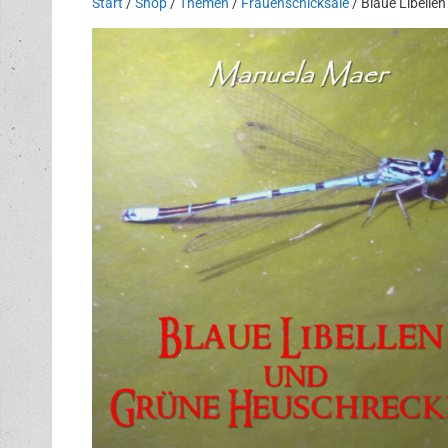
Start
/
Shop
/
Themen
/
Frauenschicksale
/ Blaue Libelle