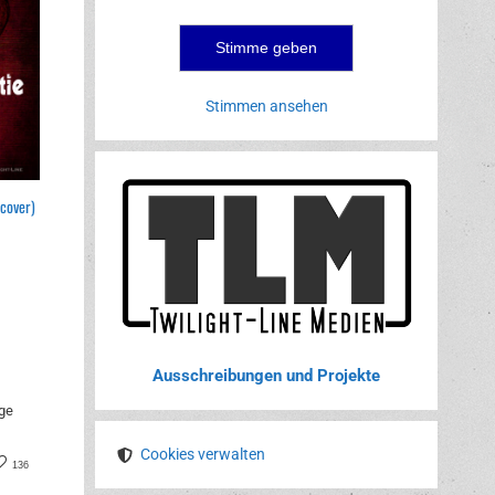
Stimmen ansehen
cover)
Ausschreibungen und Projekte
ge
Cookies verwalten
book
nterest
136