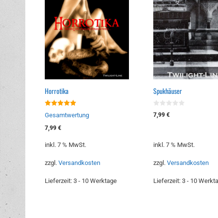
Horrotika
Spukhäuser
5.00
0
7,99
€
Gesamtwertung
von 5
v
o
7,99
€
n
5
inkl. 7 % MwSt.
inkl. 7 % MwSt.
zzgl.
Versandkosten
zzgl.
Versandkosten
Lieferzeit:
3 - 10 Werktage
Lieferzeit:
3 - 10 Werkt