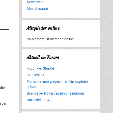
Newsletter
Mein Account
,
Mitglieder online
Im Moment ist niemand online.
Aktuell im Forum
In dunkler Stunde
Sinnlichkeit
Filme, die man wegen ihrer Atmosphäre
schaut
die
Brände bei Poltergeisterscheinungen
Battlefield 2042
i der
Erlebnispark
Verbotene