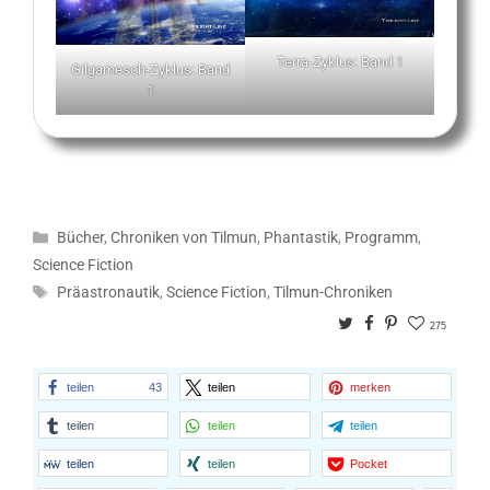
Terra-Zyklus: Band 1
Gilgamesch-Zyklus: Band
1
Kategorien
Bücher
,
Chroniken von Tilmun
,
Phantastik
,
Programm
,
Science Fiction
Schlagwörter
Präastronautik
,
Science Fiction
,
Tilmun-Chroniken
Twitter
Facebook
Pinterest
275
teilen
43
teilen
merken
teilen
teilen
teilen
teilen
teilen
Pocket