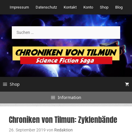
Zum
Impressum
Datenschutz
Kontakt
Konto
Shop
Blog
Inhalt
springen
Suchen
nach:
Shop
Information
Chroniken von Tilmun: Zyklenbände
26. September 2019
von
Redaktion