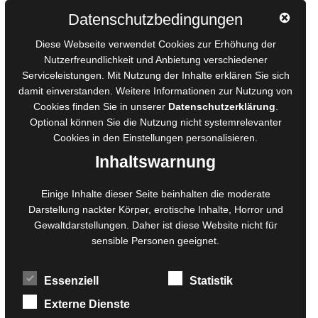
Autorinnen und Autoren
Datenschutzbedingungen
AGB für Medienprojekte
Diese Webseite verwendet Cookies zur Erhöhung der
Online-Artikel
Nutzerfreundlichkeit und Anbietung verschiedener
Serviceleistungen. Mit Nutzung der Inhalte erklären Sie sich
Manuskripte einreichen
damit einverstanden. Weitere Informationen zur Nutzung von
Ausschreibungen
Cookies finden Sie in unserer
Datenschutzerklärung
.
Belegexemplare
Optional können Sie die Nutzung nicht systemrelevanter
Eigenbedarfsexemplare
Cookies in den
Einstellungen
personalisieren.
Inhaltswarnung
Content-Design
Einige Inhalte dieser Seite beinhalten die moderate
Darstellung nackter Körper, erotische Inhalte, Horror und
Foto- und Bildbearbeitung
Gewaltdarstellungen. Daher ist diese Website nicht für
Fotorestauration
sensible Personen geeignet.
Creative Artwork
Fotobearbeitung
Essenziell
Statistik
MPS Fotografie
WordPress Support
Externe Dienste