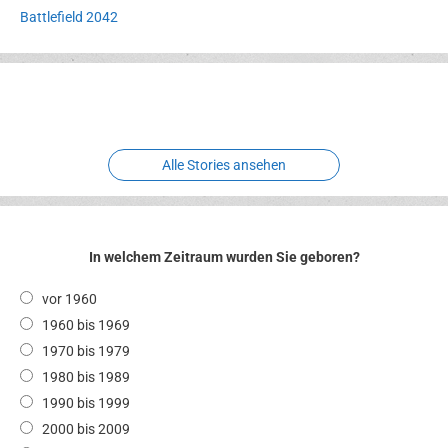
Battlefield 2042
Erlebnispark
Verbotene
Meereswelt
Leidenschaft
Hexenliebe
Two crude ones
Alle Stories ansehen
In welchem Zeitraum wurden Sie geboren?
vor 1960
1960 bis 1969
1970 bis 1979
1980 bis 1989
1990 bis 1999
2000 bis 2009