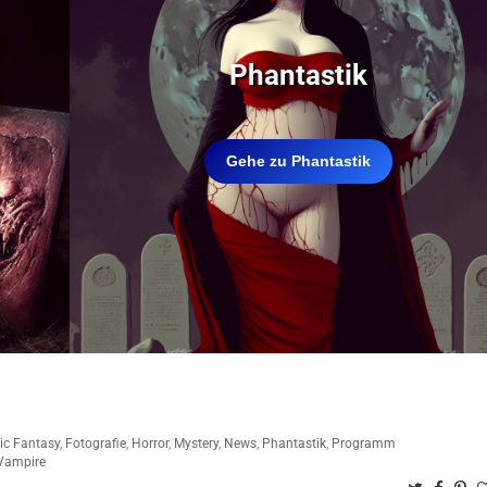
Phantastik
Gehe zu Phantastik
tic Fantasy
,
Fotografie
,
Horror
,
Mystery
,
News
,
Phantastik
,
Programm
Vampire