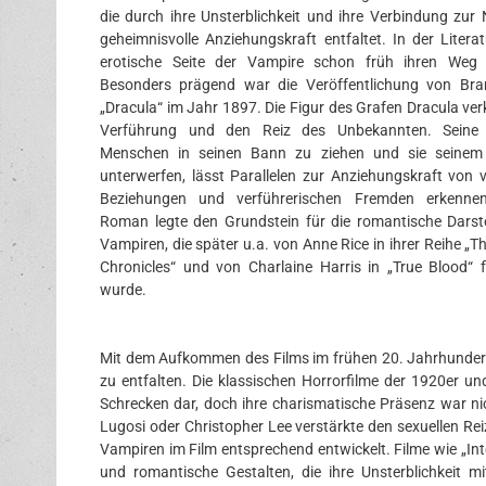
die durch ihre Unsterblichkeit und ihre Verbindung zur 
geheimnisvolle Anziehungskraft entfaltet. In der Litera
erotische Seite der Vampire schon früh ihren Weg 
Besonders prägend war die Veröffentlichung von Bra
„Dracula“ im Jahr 1897. Die Figur des Grafen Dracula ver
Verführung und den Reiz des Unbekannten. Seine F
Menschen in seinen Bann zu ziehen und sie seinem 
unterwerfen, lässt Parallelen zur Anziehungskraft von 
Beziehungen und verführerischen Fremden erkennen
Roman legte den Grundstein für die romantische Darst
Vampiren, die später u.a. von Anne Rice in ihrer Reihe „
Chronicles“ und von Charlaine Harris in „True Blood“ f
wurde.
Mit dem Aufkommen des Films im frühen 20. Jahrhundert
zu entfalten. Die klassischen Horrorfilme der 1920er un
Schrecken dar, doch ihre charismatische Präsenz war ni
Lugosi oder Christopher Lee verstärkte den sexuellen Reiz
Vampiren im Film entsprechend entwickelt. Filme wie „Int
und romantische Gestalten, die ihre Unsterblichkeit m