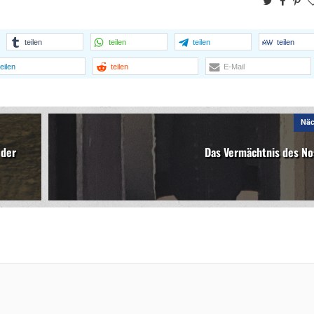
Twitter
Face
Pi
teilen
teilen
teilen
teilen
teilen
teilen
E-Mail
Näc
 der
Das Vermächtnis des No