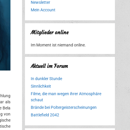
Newsletter
Mein Account
Mitglieder online
Im Moment ist niemand online.
Aktuell im Forum
In dunkler Stunde
Sinnlichkeit
Filme, die man wegen ihrer Atmosphäre
ahlung
schaut
ar als
Brände bei Poltergeisterscheinungen
e Bela
ng von
Battlefield 2042
gische
tische
Erlebnispark
Verbotene