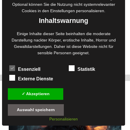
Optional können Sie die Nutzung nicht systemrelevanter
Dämonen werden oft als düstere und gefährliche Wesen
Cookies in den
Einstellungen
personalisieren.
dargestellt, die Schrecken und Unheil bringen. Doch diese
Inhaltswarnung
einseitige Darstellung greift zu kurz. Dämonen können auch
verführerisch und süß auftreten, ihre dunklen Absichten hinter
einer Fassade von Schönheit und Charme verbergen. Denn
Einige Inhalte dieser Seite beinhalten die moderate
manchmal ist das, was auf den ersten Blick süß und
Darstellung nackter Körper, erotische Inhalte, Horror und
unschuldig erscheint, in Wirklichkeit das …
Gewaltdarstellungen. Daher ist diese Website nicht für
sensible Personen geeignet.
Weiterlesen
Essenziell
Statistik
Twitter
Facebook
Pinterest
226
Externe Dienste
Dunkle Seiten: Sie lauern in dir
✓ Akzeptieren
3. November 2024
von
Redaktion
Auswahl speichern
Personalisieren