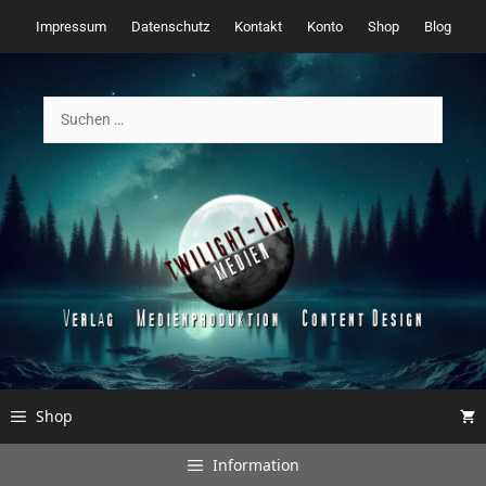
Zum
Impressum
Datenschutz
Kontakt
Konto
Shop
Blog
Inhalt
springen
Suchen
nach:
Shop
Information