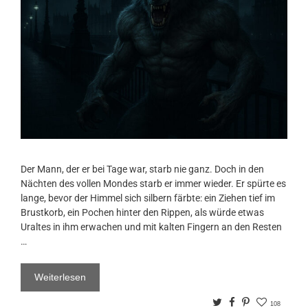
Der Mann, der er bei Tage war, starb nie ganz. Doch in den
Nächten des vollen Mondes starb er immer wieder. Er spürte es
lange, bevor der Himmel sich silbern färbte: ein Ziehen tief im
Brustkorb, ein Pochen hinter den Rippen, als würde etwas
Uraltes in ihm erwachen und mit kalten Fingern an den Resten
…
Weiterlesen
Twitter
Facebook
Pinterest
108