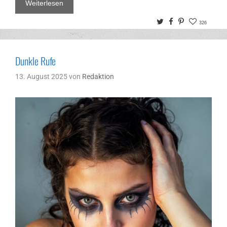
Weiterlesen
Twitter
Facebook
Pinterest
326
Dunkle Rufe
13. August 2025
von
Redaktion