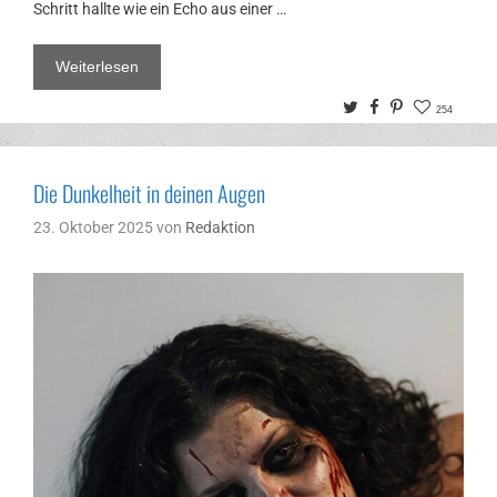
Schritt hallte wie ein Echo aus einer …
Weiterlesen
Twitter
Facebook
Pinterest
254
Die Dunkelheit in deinen Augen
23. Oktober 2025
von
Redaktion