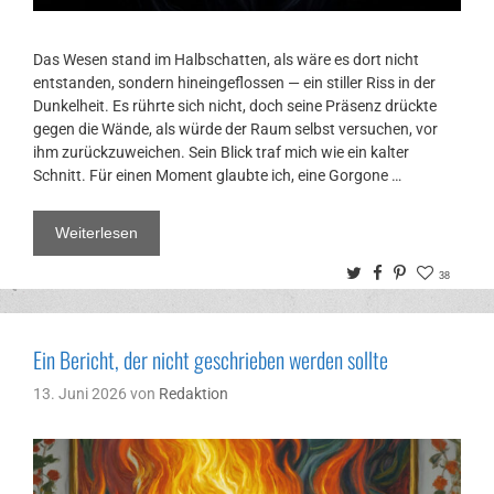
Das Wesen stand im Halbschatten, als wäre es dort nicht
entstanden, sondern hineingeflossen — ein stiller Riss in der
Dunkelheit. Es rührte sich nicht, doch seine Präsenz drückte
gegen die Wände, als würde der Raum selbst versuchen, vor
ihm zurückzuweichen. Sein Blick traf mich wie ein kalter
Schnitt. Für einen Moment glaubte ich, eine Gorgone …
Weiterlesen
Twitter
Facebook
Pinterest
38
Ein Bericht, der nicht geschrieben werden sollte
13. Juni 2026
von
Redaktion