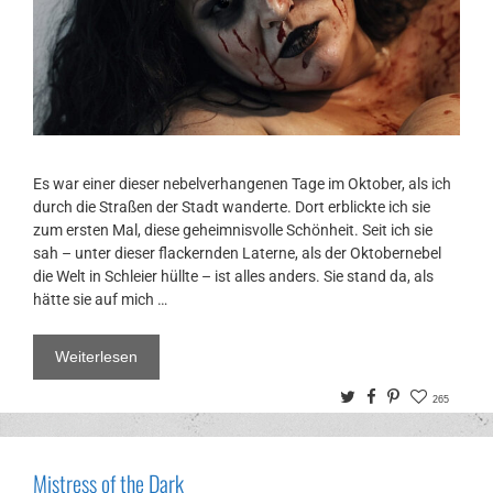
Es war einer dieser nebelverhangenen Tage im Oktober, als ich
durch die Straßen der Stadt wanderte. Dort erblickte ich sie
zum ersten Mal, diese geheimnisvolle Schönheit. Seit ich sie
sah – unter dieser flackernden Laterne, als der Oktobernebel
die Welt in Schleier hüllte – ist alles anders. Sie stand da, als
hätte sie auf mich …
Weiterlesen
Twitter
Facebook
Pinterest
265
Mistress of the Dark