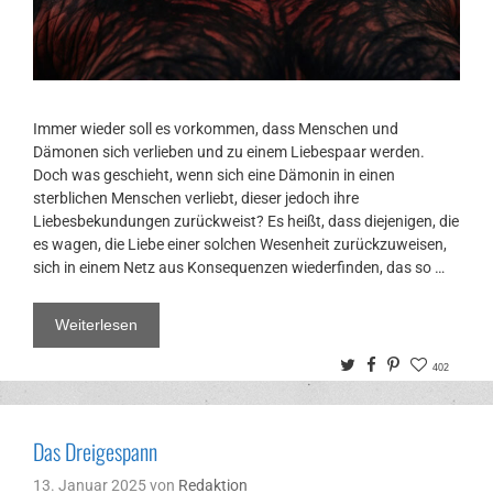
Immer wieder soll es vorkommen, dass Menschen und
Dämonen sich verlieben und zu einem Liebespaar werden.
Doch was geschieht, wenn sich eine Dämonin in einen
sterblichen Menschen verliebt, dieser jedoch ihre
Liebesbekundungen zurückweist? Es heißt, dass diejenigen, die
es wagen, die Liebe einer solchen Wesenheit zurückzuweisen,
sich in einem Netz aus Konsequenzen wiederfinden, das so …
Weiterlesen
Twitter
Facebook
Pinterest
402
Das Dreigespann
13. Januar 2025
von
Redaktion