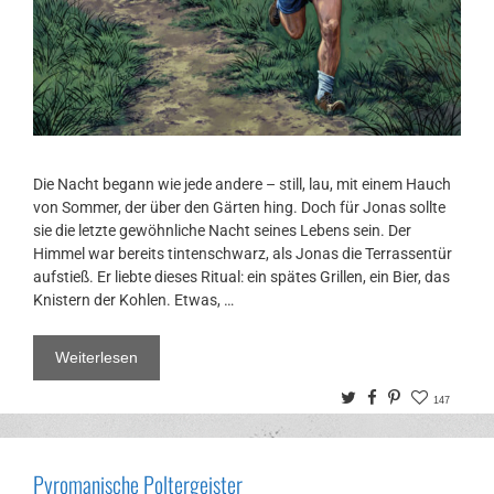
Die Nacht begann wie jede andere – still, lau, mit einem Hauch
von Sommer, der über den Gärten hing. Doch für Jonas sollte
sie die letzte gewöhnliche Nacht seines Lebens sein. Der
Himmel war bereits tintenschwarz, als Jonas die Terrassentür
aufstieß. Er liebte dieses Ritual: ein spätes Grillen, ein Bier, das
Knistern der Kohlen. Etwas, …
Weiterlesen
Twitter
Facebook
Pinterest
147
Pyromanische Poltergeister