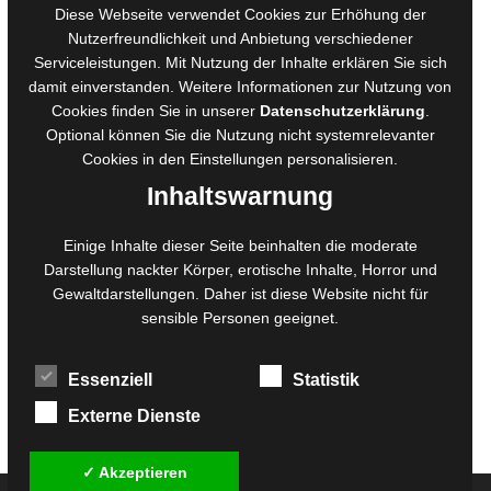
AGB für Medienprojekte
Diese Webseite verwendet Cookies zur Erhöhung der
Online-Artikel
Nutzerfreundlichkeit und Anbietung verschiedener
Manuskripte einreichen
Serviceleistungen. Mit Nutzung der Inhalte erklären Sie sich
damit einverstanden. Weitere Informationen zur Nutzung von
Ausschreibungen
Cookies finden Sie in unserer
Datenschutzerklärung
.
Belegexemplare
Optional können Sie die Nutzung nicht systemrelevanter
Eigenbedarfsexemplare
Cookies in den
Einstellungen
personalisieren.
Inhaltswarnung
Content-Design
Einige Inhalte dieser Seite beinhalten die moderate
Foto- und Bildbearbeitung
Darstellung nackter Körper, erotische Inhalte, Horror und
Gewaltdarstellungen. Daher ist diese Website nicht für
Fotorestauration
sensible Personen geeignet.
Creative Artwork
Fotobearbeitung
Essenziell
Statistik
MPS Fotografie
WordPress Support
Externe Dienste
✓ Akzeptieren