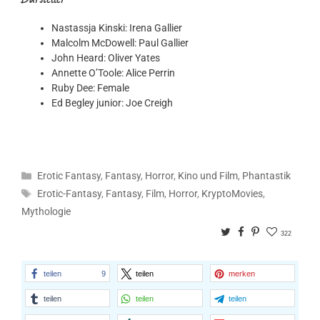
Nastassja Kinski: Irena Gallier
Malcolm McDowell: Paul Gallier
John Heard: Oliver Yates
Annette O’Toole: Alice Perrin
Ruby Dee: Female
Ed Begley junior: Joe Creigh
Kategorien
Erotic Fantasy
,
Fantasy
,
Horror
,
Kino und Film
,
Phantastik
Schlagwörter
Erotic-Fantasy
,
Fantasy
,
Film
,
Horror
,
KryptoMovies
,
Mythologie
Twitter
Facebook
Pinterest
322
teilen
9
teilen
merken
teilen
teilen
teilen