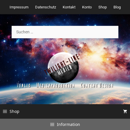
Zum
Impressum
Datenschutz
Kontakt
Konto
Shop
Blog
Inhalt
springen
Suchen
nach:
Shop
Information