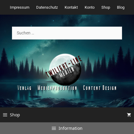
Zum
Impressum
Datenschutz
Kontakt
Konto
Shop
Blog
Inhalt
springen
Suchen
nach:
Shop
Information