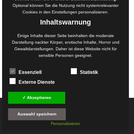
Belegexemplare
Optional können Sie die Nutzung nicht systemrelevanter
Eigenbedarfsexemplare
Cookies in den
Einstellungen
personalisieren.
Inhaltswarnung
Content-Design
Einige Inhalte dieser Seite beinhalten die moderate
Foto- und Bildbearbeitung
Darstellung nackter Körper, erotische Inhalte, Horror und
Gewaltdarstellungen. Daher ist diese Website nicht für
Fotorestauration
sensible Personen geeignet.
Creative Artwork
Fotobearbeitung
Essenziell
Statistik
MPS Fotografie
WordPress Support
Externe Dienste
✓ Akzeptieren
© 2026
Twilight-Line Medien GbR
Auswahl speichern
Alle Preise inkl. der gesetzlichen MwSt. - Die durchgestrichenen Preise entsprechen
Personalisieren
dem bisherigen Preis in diesem Online-Shop.