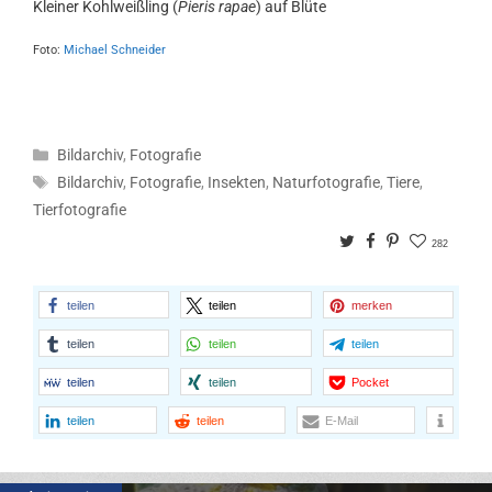
Kleiner Kohlweißling (
Pieris rapae
) auf Blüte
Foto:
Michael Schneider
Kategorien
Bildarchiv
,
Fotografie
Schlagwörter
Bildarchiv
,
Fotografie
,
Insekten
,
Naturfotografie
,
Tiere
,
Tierfotografie
Twitter
Facebook
Pinterest
282
teilen
teilen
merken
teilen
teilen
teilen
teilen
teilen
Pocket
teilen
teilen
E-Mail