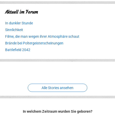
Aktuell im Forum
In dunkler Stunde
Sinnlichkeit
Filme, die man wegen ihrer Atmosphäre schaut
Brände bei Poltergeisterscheinungen
Battlefield 2042
Erlebnispark
Verbotene
Meereswelt
Leidenschaft
Hexenliebe
Two crude ones
Alle Stories ansehen
In welchem Zeitraum wurden Sie geboren?