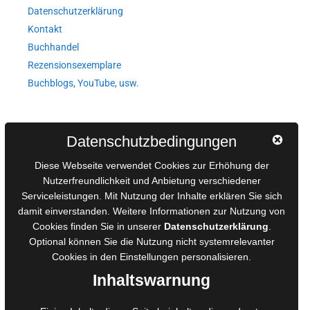
Datenschutzerklärung
Kontakt
Buchhandel
Rezensionsexemplare
Buchblogs, YouTube, usw.
Autorinnen und Autoren
Datenschutzbedingungen
AGB für Medienprojekte
Diese Webseite verwendet Cookies zur Erhöhung der
Online-Artikel
Nutzerfreundlichkeit und Anbietung verschiedener
Manuskripte einreichen
Serviceleistungen. Mit Nutzung der Inhalte erklären Sie sich
damit einverstanden. Weitere Informationen zur Nutzung von
Ausschreibungen
Cookies finden Sie in unserer
Datenschutzerklärung
.
Belegexemplare
Optional können Sie die Nutzung nicht systemrelevanter
Eigenbedarfsexemplare
Cookies in den
Einstellungen
personalisieren.
Inhaltswarnung
Content-Design