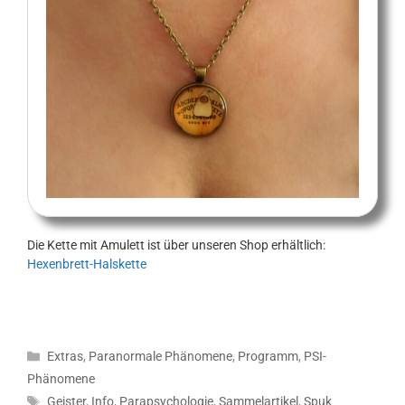
Die Kette mit Amulett ist über unseren Shop erhältlich:
Hexenbrett-Halskette
Kategorien
Extras
,
Paranormale Phänomene
,
Programm
,
PSI-
Phänomene
Schlagwörter
Geister
,
Info
,
Parapsychologie
,
Sammelartikel
,
Spuk