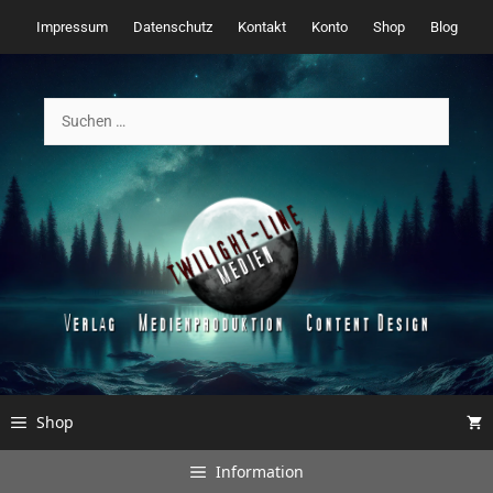
Zum
Impressum
Datenschutz
Kontakt
Konto
Shop
Blog
Inhalt
springen
Suchen
nach:
Shop
Information