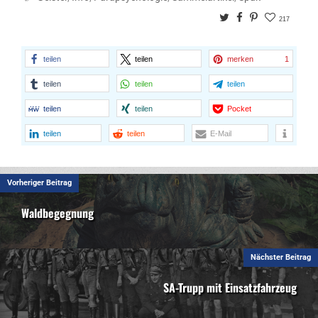
Twitter
Facebook
Pinterest
217
teilen
teilen
merken
1
teilen
teilen
teilen
teilen
teilen
Pocket
teilen
teilen
E-Mail
Vorheriger Beitrag
Waldbegegnung
Nächster Beitrag
SA-Trupp mit Einsatzfahrzeug