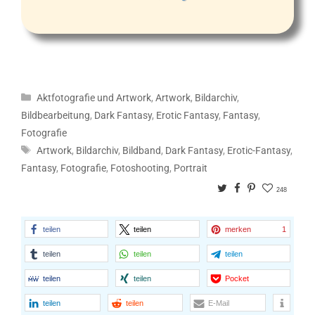
Kategorien
Aktfotografie und Artwork
,
Artwork
,
Bildarchiv
,
Bildbearbeitung
,
Dark Fantasy
,
Erotic Fantasy
,
Fantasy
,
Fotografie
Schlagwörter
Artwork
,
Bildarchiv
,
Bildband
,
Dark Fantasy
,
Erotic-Fantasy
,
Fantasy
,
Fotografie
,
Fotoshooting
,
Portrait
Twitter
Facebook
Pinterest
248
teilen
teilen
merken
1
teilen
teilen
teilen
teilen
teilen
Pocket
teilen
teilen
E-Mail