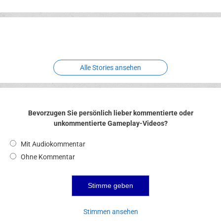
Erlebnispark
Verbotene
Meereswelt
Leidenschaft
Hexenliebe
Two crude ones
Alle Stories ansehen
Bevorzugen Sie persönlich lieber kommentierte oder
unkommentierte Gameplay-Videos?
Mit Audiokommentar
Ohne Kommentar
Stimmen ansehen