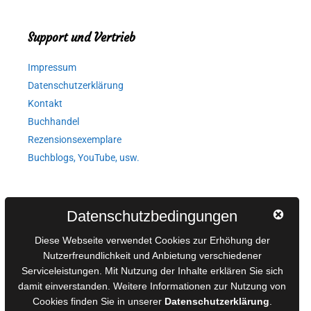
Support und Vertrieb
Impressum
Datenschutzerklärung
Kontakt
Buchhandel
Rezensionsexemplare
Buchblogs, YouTube, usw.
Autorinnen und Autoren
Datenschutzbedingungen
AGB für Medienprojekte
Diese Webseite verwendet Cookies zur Erhöhung der
Online-Artikel
Nutzerfreundlichkeit und Anbietung verschiedener
Serviceleistungen. Mit Nutzung der Inhalte erklären Sie sich
Manuskripte einreichen
damit einverstanden. Weitere Informationen zur Nutzung von
Ausschreibungen
Cookies finden Sie in unserer
Datenschutzerklärung
.
Belegexemplare