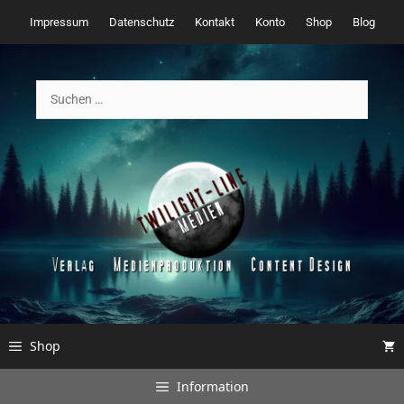
Zum
Impressum
Datenschutz
Kontakt
Konto
Shop
Blog
Inhalt
springen
Suchen
nach:
Shop
Information