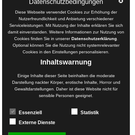
Datenschutzbedingungen
AGB für Medienprojekte
Diese Webseite verwendet Cookies zur Erhöhung der
Online-Artikel
Nutzerfreundlichkeit und Anbietung verschiedener
Manuskripte einreichen
Serviceleistungen. Mit Nutzung der Inhalte erklären Sie sich
damit einverstanden. Weitere Informationen zur Nutzung von
Ausschreibungen
Cookies finden Sie in unserer
Datenschutzerklärung
.
Belegexemplare
Optional können Sie die Nutzung nicht systemrelevanter
Eigenbedarfsexemplare
Cookies in den
Einstellungen
personalisieren.
Inhaltswarnung
Content-Design
Einige Inhalte dieser Seite beinhalten die moderate
Foto- und Bildbearbeitung
Darstellung nackter Körper, erotische Inhalte, Horror und
Gewaltdarstellungen. Daher ist diese Website nicht für
Fotorestauration
sensible Personen geeignet.
Creative Artwork
Fotobearbeitung
Essenziell
Statistik
MPS Fotografie
WordPress Support
Externe Dienste