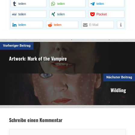
teilen
teilen
teilen
teilen
teilen
Pocket
teilen
teilen
E-Mail
Vorheriger Beitrag
Artwork: Mark of the Vampire
Nächster Beitrag
Wildling
Schreibe einen Kommentar
Kommentar