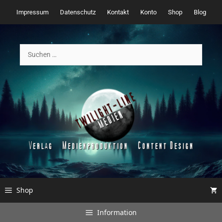
Zum
Impressum
Datenschutz
Kontakt
Konto
Shop
Blog
Inhalt
springen
Suchen
nach:
Shop
Information