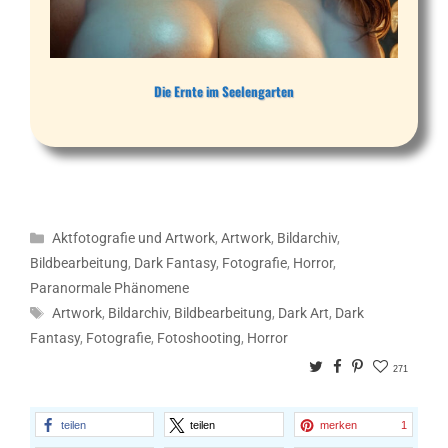
Die Ernte im Seelengarten
Kategorien
Aktfotografie und Artwork
,
Artwork
,
Bildarchiv
,
Bildbearbeitung
,
Dark Fantasy
,
Fotografie
,
Horror
,
Paranormale Phänomene
Schlagwörter
Artwork
,
Bildarchiv
,
Bildbearbeitung
,
Dark Art
,
Dark
Fantasy
,
Fotografie
,
Fotoshooting
,
Horror
Twitter
Facebook
Pinterest
271
teilen
teilen
merken
1