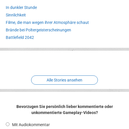
In dunkler Stunde
Sinnlichkeit
Filme, die man wegen ihrer Atmosphäre schaut
Brände bei Poltergeisterscheinungen
Battlefield 2042
Erlebnispark
Verbotene
Meereswelt
Leidenschaft
Hexenliebe
Two crude ones
Alle Stories ansehen
Bevorzugen Sie persönlich lieber kommentierte oder
unkommentierte Gameplay-Videos?
Mit Audiokommentar