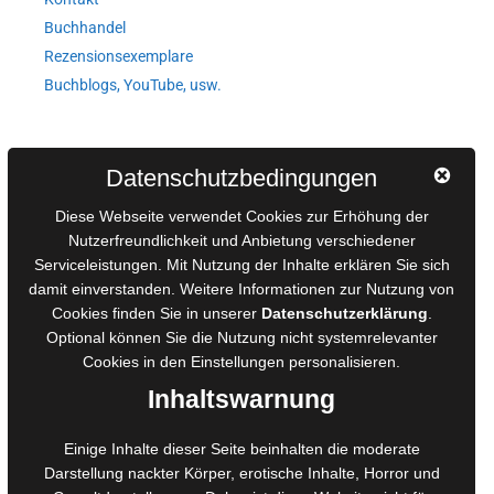
Buchhandel
Rezensionsexemplare
Buchblogs, YouTube, usw.
Autorinnen und Autoren
Datenschutzbedingungen
AGB für Medienprojekte
Diese Webseite verwendet Cookies zur Erhöhung der
Online-Artikel
Nutzerfreundlichkeit und Anbietung verschiedener
Serviceleistungen. Mit Nutzung der Inhalte erklären Sie sich
Manuskripte einreichen
damit einverstanden. Weitere Informationen zur Nutzung von
Ausschreibungen
Cookies finden Sie in unserer
Datenschutzerklärung
.
Belegexemplare
Optional können Sie die Nutzung nicht systemrelevanter
Eigenbedarfsexemplare
Cookies in den
Einstellungen
personalisieren.
Inhaltswarnung
Content-Design
Einige Inhalte dieser Seite beinhalten die moderate
Darstellung nackter Körper, erotische Inhalte, Horror und
Foto- und Bildbearbeitung