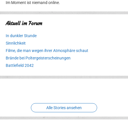
Im Moment ist niemand online.
Aktuell im Forum
In dunkler Stunde
Sinnlichkeit
Filme, die man wegen ihrer Atmosphäre schaut
Brände bei Poltergeisterscheinungen
Battlefield 2042
Erlebnispark
Verbotene
Meereswelt
Leidenschaft
Hexenliebe
Two crude ones
Alle Stories ansehen