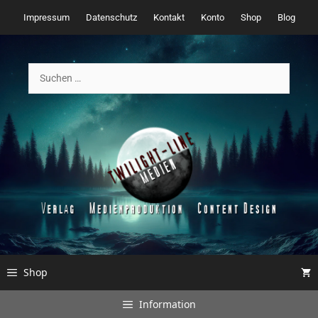
Zum
Impressum
Datenschutz
Kontakt
Konto
Shop
Blog
Inhalt
springen
Suchen
nach:
Shop
Information