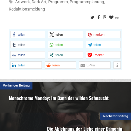
Schlagwörter
Artwork
,
Dark Art
,
Programm
,
Programmplanung
,
Redaktionsmeldung
Twitter
Facebook
Pinterest
196
teilen
teilen
merken
teilen
teilen
teilen
teilen
teilen
Pocket
teilen
teilen
E-Mail
Vorheriger Beitrag
Monochrome Monday: Im Bann der wilden Sehnsucht
Nächster Beitrag
Die Ablehnung der Liebe einer Dämonin