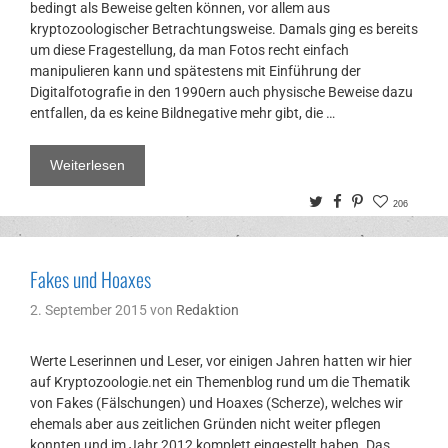
bedingt als Beweise gelten können, vor allem aus
kryptozoologischer Betrachtungsweise. Damals ging es bereits
um diese Fragestellung, da man Fotos recht einfach
manipulieren kann und spätestens mit Einführung der
Digitalfotografie in den 1990ern auch physische Beweise dazu
entfallen, da es keine Bildnegative mehr gibt, die …
Weiterlesen
Twitter
Facebook
Pinterest
206
Fakes und Hoaxes
2. September 2015
von
Redaktion
Werte Leserinnen und Leser, vor einigen Jahren hatten wir hier
auf Kryptozoologie.net ein Themenblog rund um die Thematik
von Fakes (Fälschungen) und Hoaxes (Scherze), welches wir
ehemals aber aus zeitlichen Gründen nicht weiter pflegen
konnten und im Jahr 2012 komplett eingestellt haben. Das