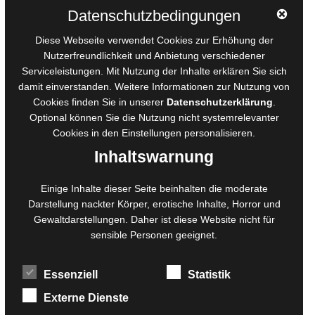
Autorinnen und Autoren
Datenschutzbedingungen
AGB für Medienprojekte
Diese Webseite verwendet Cookies zur Erhöhung der
Online-Artikel
Nutzerfreundlichkeit und Anbietung verschiedener
Manuskripte einreichen
Serviceleistungen. Mit Nutzung der Inhalte erklären Sie sich
damit einverstanden. Weitere Informationen zur Nutzung von
Ausschreibungen
Cookies finden Sie in unserer
Datenschutzerklärung
.
Belegexemplare
Optional können Sie die Nutzung nicht systemrelevanter
Eigenbedarfsexemplare
Cookies in den
Einstellungen
personalisieren.
Inhaltswarnung
Content-Design
Einige Inhalte dieser Seite beinhalten die moderate
Foto- und Bildbearbeitung
Darstellung nackter Körper, erotische Inhalte, Horror und
Gewaltdarstellungen. Daher ist diese Website nicht für
Fotorestauration
sensible Personen geeignet.
Creative Artwork
Fotobearbeitung
Essenziell
Statistik
MPS Fotografie
WordPress Support
Externe Dienste