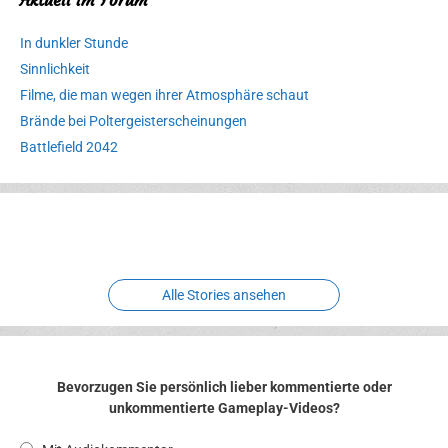
In dunkler Stunde
Sinnlichkeit
Filme, die man wegen ihrer Atmosphäre schaut
Brände bei Poltergeisterscheinungen
Battlefield 2042
Erlebnispark
Verbotene
Meereswelt
Leidenschaft
Hexenliebe
Two crude ones
Alle Stories ansehen
Bevorzugen Sie persönlich lieber kommentierte oder
unkommentierte Gameplay-Videos?