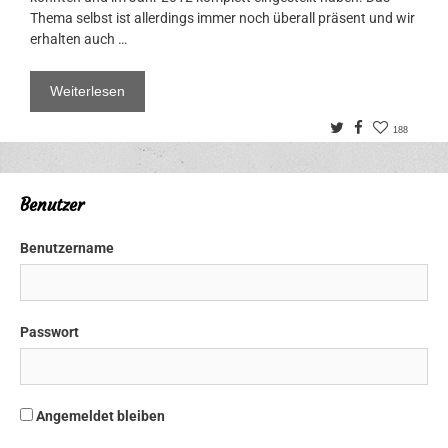
Thema selbst ist allerdings immer noch überall präsent und wir
erhalten auch …
Weiterlesen
Twitter
Facebook
188
Benutzer
Benutzername
Passwort
Angemeldet bleiben