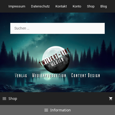
Zum
Impressum
Datenschutz
Kontakt
Konto
Shop
Blog
Inhalt
springen
Suchen
nach:
Shop
Information