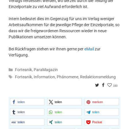
Verlags verbessert werden, wo derzeit durch die Teilung der
Einzelportale zu viel Aufwand erforderlich ist.
Intern bedeutet dies im Gegenzug für uns im Verlag weniger
Arbeitsaufkommen für die jeweilige Pflege der Einzelportale, so
dass wir die freigewordenen Ressourcen wieder in neue
Publikationen umsetzen können.
Bei Rückfragen stehen wir Ihnen gerne per
eMail
zur
Verfügung.
Kategorien
Forteanik
,
ParaMagazin
Schlagwörter
Forteanik
,
Information
,
Phänomene
,
Redaktionsmeldung
Twitter
Facebook
193
teilen
teilen
merken
teilen
teilen
teilen
teilen
teilen
Pocket