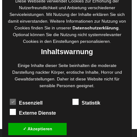
Diese Webseite verwendet Cookies zur Erhöhung der
Online-Artikel
Nutzerfreundlichkeit und Anbietung verschiedener
Manuskripte einreichen
Serviceleistungen. Mit Nutzung der Inhalte erklären Sie sich
damit einverstanden. Weitere Informationen zur Nutzung von
Ausschreibungen
Cookies finden Sie in unserer
Datenschutzerklärung
.
Belegexemplare
Optional können Sie die Nutzung nicht systemrelevanter
Eigenbedarfsexemplare
Cookies in den
Einstellungen
personalisieren.
Inhaltswarnung
Content-Design
Einige Inhalte dieser Seite beinhalten die moderate
Foto- und Bildbearbeitung
Darstellung nackter Körper, erotische Inhalte, Horror und
Gewaltdarstellungen. Daher ist diese Website nicht für
Fotorestauration
sensible Personen geeignet.
Creative Artwork
Fotobearbeitung
Essenziell
Statistik
MPS Fotografie
WordPress Support
Externe Dienste
✓ Akzeptieren