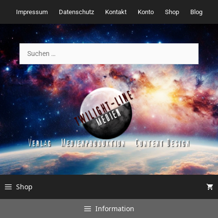
Zum
Impressum
Datenschutz
Kontakt
Konto
Shop
Blog
Inhalt
springen
Suchen
nach:
Shop
Information