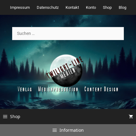
Zum
Impressum
Datenschutz
Kontakt
Konto
Shop
Blog
Inhalt
springen
Suchen
nach:
Shop
Information