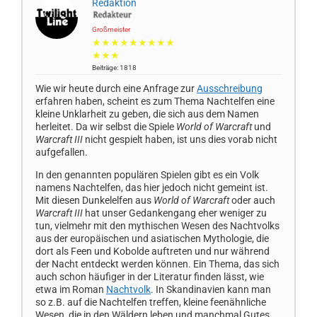
Redaktion
Großmeister
★★★★★★★★★
★★★
Beiträge: 1818
Wie wir heute durch eine Anfrage zur
Ausschreibung
erfahren haben, scheint es zum Thema Nachtelfen eine
kleine Unklarheit zu geben, die sich aus dem Namen
herleitet. Da wir selbst die Spiele
World of Warcraft
und
Warcraft III
nicht gespielt haben, ist uns dies vorab nicht
aufgefallen.
In den genannten populären Spielen gibt es ein Volk
namens Nachtelfen, das hier jedoch nicht gemeint ist.
Mit diesen Dunkelelfen aus
World of Warcraft
oder auch
Warcraft III
hat unser Gedankengang eher weniger zu
tun, vielmehr mit den mythischen Wesen des Nachtvolks
aus der europäischen und asiatischen Mythologie, die
dort als Feen und Kobolde auftreten und nur während
der Nacht entdeckt werden können. Ein Thema, das sich
auch schon häufiger in der Literatur finden lässt, wie
etwa im Roman
Nachtvolk
. In Skandinavien kann man
so z.B. auf die Nachtelfen treffen, kleine feenähnliche
Wesen, die in den Wäldern leben und manchmal Gutes