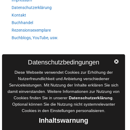
Datenschutzerklärung
Kontakt
Buchhandel
Rezensionsexemplare
Buchblogs, YouTube, usw.
Autorinnen und Autoren
Datenschutzbedingungen
AGB für Medienprojekte
Diese Webseite verwendet Cookies zur Erhöhung der
Online-Artikel
Nutzerfreundlichkeit und Anbietung verschiedener
Manuskripte einreichen
Serviceleistungen. Mit Nutzung der Inhalte erklären Sie sich
damit einverstanden. Weitere Informationen zur Nutzung von
Ausschreibungen
Cookies finden Sie in unserer
Datenschutzerklärung
.
Belegexemplare
Optional können Sie die Nutzung nicht systemrelevanter
Eigenbedarfsexemplare
Cookies in den
Einstellungen
personalisieren.
Inhaltswarnung
Content-Design