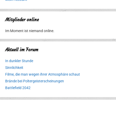
Mitglieder online
Im Moment ist niemand online.
Aktuell im Forum
In dunkler Stunde
Sinnlichkeit
Filme, die man wegen ihrer Atmosphäre schaut
Brände bei Poltergeisterscheinungen
Battlefield 2042
Erlebnispark
Verbotene
Meereswelt
Leidenschaft
Hexenliebe
Two crude ones