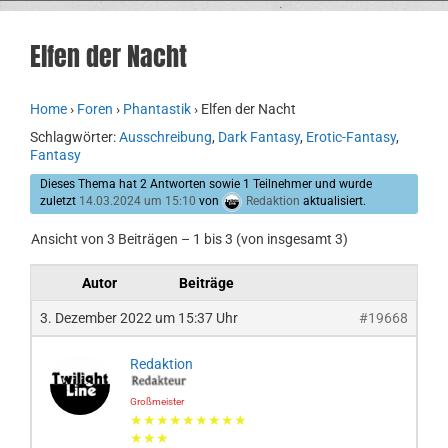
Elfen der Nacht
Home
›
Foren
›
Phantastik
›
Elfen der Nacht
Schlagwörter:
Ausschreibung
,
Dark Fantasy
,
Erotic-Fantasy
,
Fantasy
Dieses Thema hat 2 Antworten sowie 1 Teilnehmer und wurde
zuletzt
14.03.2024 um 15:10
von
Redaktion
aktualisiert.
Ansicht von 3 Beiträgen – 1 bis 3 (von insgesamt 3)
Autor
Beiträge
3. Dezember 2022 um 15:37 Uhr
#19668
Redaktion
Großmeister
★★★★★★★★★
★★★