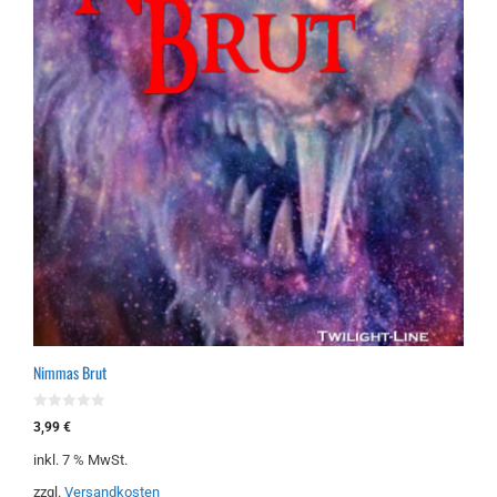
Nimmas Brut
0
3,99
€
v
o
inkl. 7 % MwSt.
n
5
zzgl.
Versandkosten