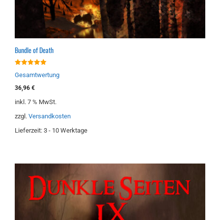
Bundle of Death
5.00
Gesamtwertung
von 5
36,96
€
inkl. 7 % MwSt.
zzgl.
Versandkosten
Lieferzeit:
3 - 10 Werktage