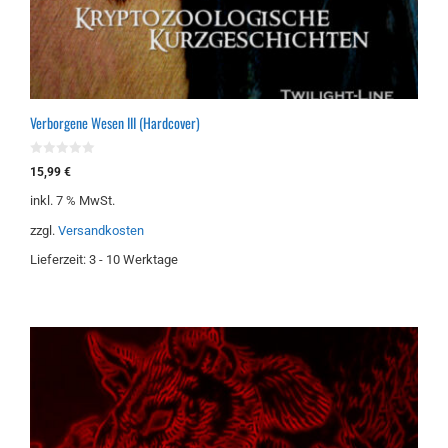
Verborgene Wesen III (Hardcover)
0
15,99
€
v
o
inkl. 7 % MwSt.
n
5
zzgl.
Versandkosten
Lieferzeit:
3 - 10 Werktage