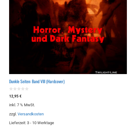
Dunkle Seiten: Band VIII (Hardcover)
0
12,95
€
v
o
inkl. 7 % MwSt.
n
5
zzgl.
Versandkosten
Lieferzeit:
3 - 10 Werktage