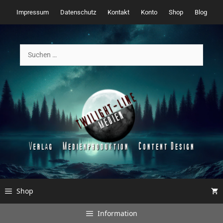
Zum
Impressum
Datenschutz
Kontakt
Konto
Shop
Blog
Inhalt
springen
Suchen
nach:
Shop
Information