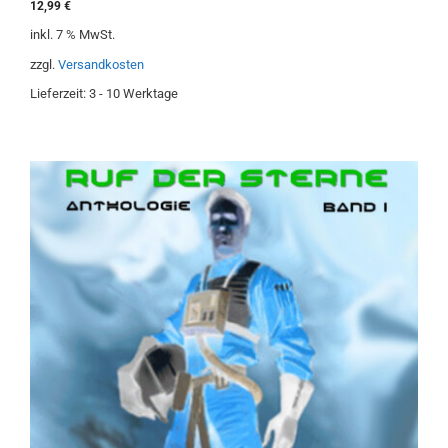
12,99
€
v
o
inkl. 7 % MwSt.
n
5
zzgl.
Versandkosten
Lieferzeit:
3 - 10 Werktage