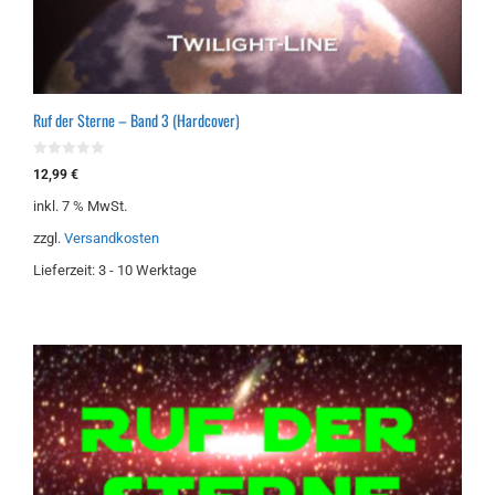
Ruf der Sterne – Band 3 (Hardcover)
0
12,99
€
v
o
inkl. 7 % MwSt.
n
5
zzgl.
Versandkosten
Lieferzeit:
3 - 10 Werktage