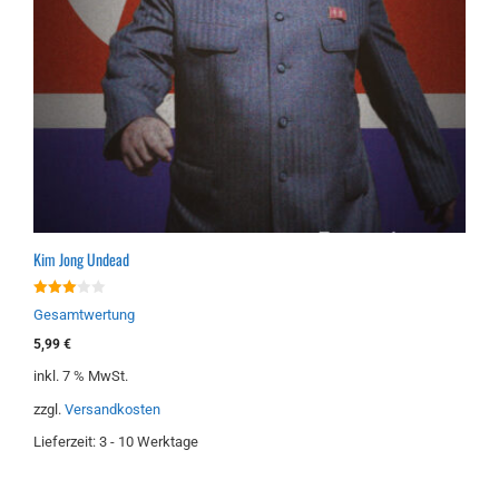
Kim Jong Undead
3.00
Gesamtwertung
von 5
5,99
€
inkl. 7 % MwSt.
zzgl.
Versandkosten
Lieferzeit:
3 - 10 Werktage