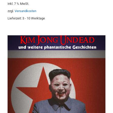
o
inkl. 7 % MwSt.
n
5
zzgl.
Versandkosten
Lieferzeit:
3 - 10 Werktage