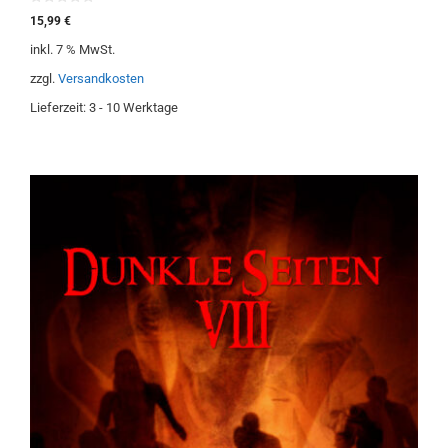
0
15,99
€
v
o
inkl. 7 % MwSt.
n
5
zzgl.
Versandkosten
Lieferzeit:
3 - 10 Werktage