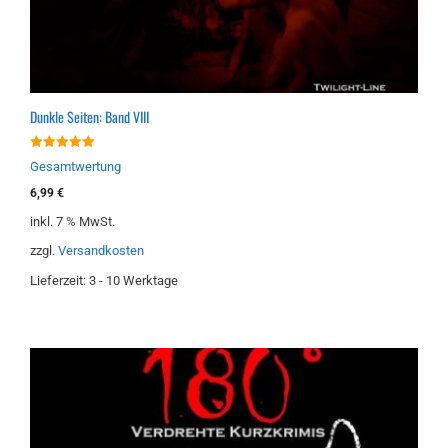
Dunkle Seiten: Band VIII
5.00
Gesamtwertung
von 5
6,99
€
inkl. 7 % MwSt.
zzgl.
Versandkosten
Lieferzeit:
3 - 10 Werktage