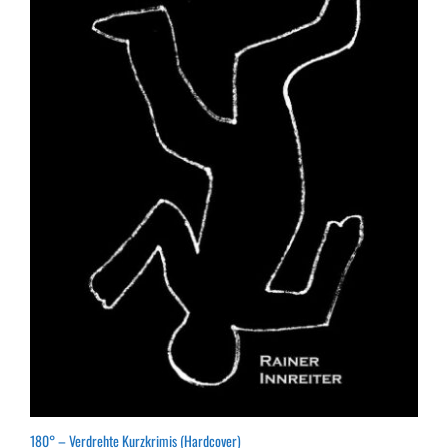
180° – Verdrehte Kurzkrimis (Hardcover)