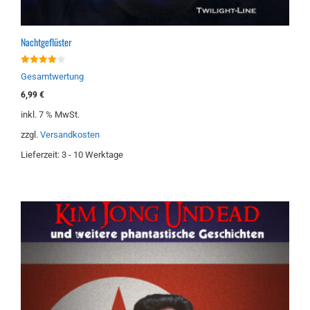
Nachtgeflüster
4.00
Gesamtwertung
von 5
6,99
€
inkl. 7 % MwSt.
zzgl.
Versandkosten
Lieferzeit:
3 - 10 Werktage