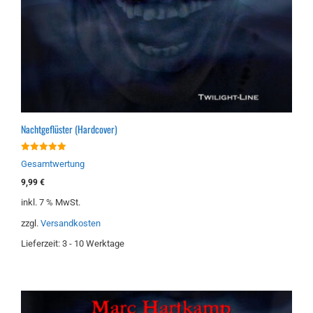
Nachtgeflüster (Hardcover)
5.00
Gesamtwertung
von 5
9,99
€
inkl. 7 % MwSt.
zzgl.
Versandkosten
Lieferzeit:
3 - 10 Werktage