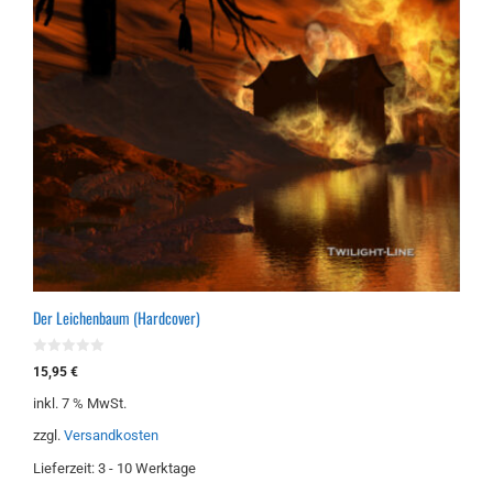
Der Leichenbaum (Hardcover)
0
15,95
€
v
o
inkl. 7 % MwSt.
n
5
zzgl.
Versandkosten
Lieferzeit:
3 - 10 Werktage