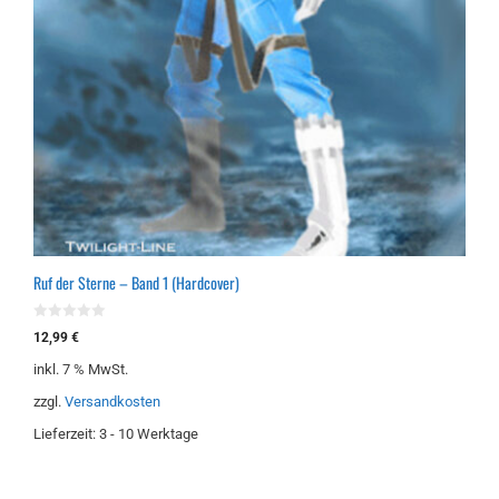
Ruf der Sterne – Band 1 (Hardcover)
0
12,99
€
v
o
inkl. 7 % MwSt.
n
5
zzgl.
Versandkosten
Lieferzeit:
3 - 10 Werktage