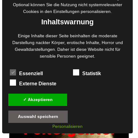
Optional können Sie die Nutzung nicht systemrelevanter
Cookies in den
Einstellungen
personalisieren.
Inhaltswarnung
Einige Inhalte dieser Seite beinhalten die moderate
Der Leichenbaum
Darstellung nackter Körper, erotische Inhalte, Horror und
Gewaltdarstellungen. Daher ist diese Website nicht für
0
sensible Personen geeignet.
8,99
€
v
o
inkl. 7 % MwSt.
n
5
Essenziell
Statistik
zzgl.
Versandkosten
Externe Dienste
Lieferzeit:
3 - 10 Werktage
✓ Akzeptieren
Auswahl speichern
Personalisieren