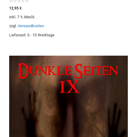
0
12,95
€
v
o
inkl. 7 % MwSt.
n
5
zzgl.
Versandkosten
Lieferzeit:
3 - 10 Werktage