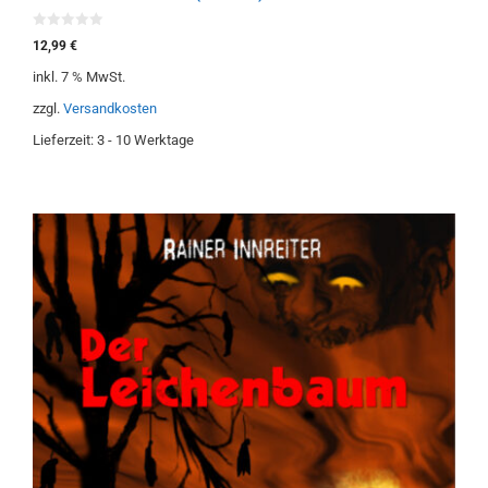
0
12,99
€
v
o
inkl. 7 % MwSt.
n
5
zzgl.
Versandkosten
Lieferzeit:
3 - 10 Werktage