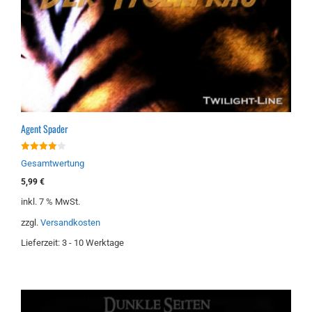
Agent Spader
4.00
Gesamtwertung
von 5
5,99
€
inkl. 7 % MwSt.
zzgl.
Versandkosten
Lieferzeit:
3 - 10 Werktage