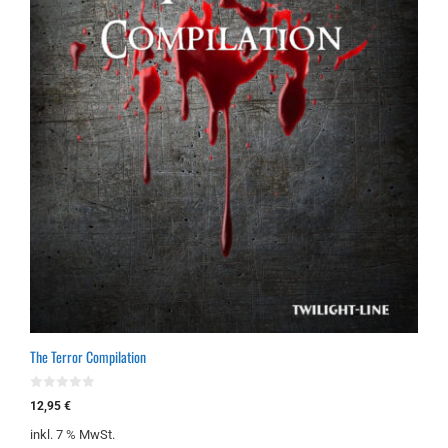
The Terror Compilation
0
12,95
€
v
o
inkl. 7 % MwSt.
n
5