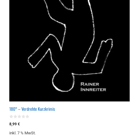
180° – Verdrehte Kurzkrimis
0
8,99
€
v
o
inkl. 7 % MwSt.
n
5