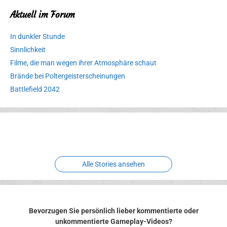
Aktuell im Forum
In dunkler Stunde
Sinnlichkeit
Filme, die man wegen ihrer Atmosphäre schaut
Brände bei Poltergeisterscheinungen
Battlefield 2042
Erlebnispark
Verbotene
Meereswelt
Leidenschaft
Hexenliebe
Two crude ones
Alle Stories ansehen
Bevorzugen Sie persönlich lieber kommentierte oder
unkommentierte Gameplay-Videos?