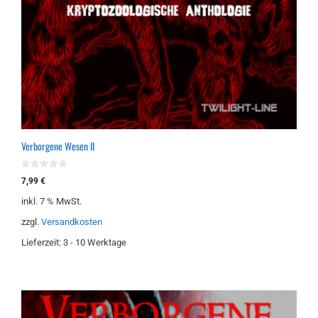
Verborgene Wesen II
0
7,99
€
v
o
inkl. 7 % MwSt.
n
5
zzgl.
Versandkosten
Lieferzeit:
3 - 10 Werktage