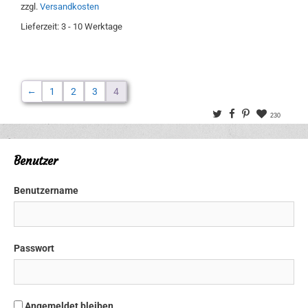
zzgl.
Versandkosten
Lieferzeit:
3 - 10 Werktage
←
1
2
3
4
Twitter
Facebook
Pinterest
230
Benutzer
Benutzername
Passwort
Angemeldet bleiben