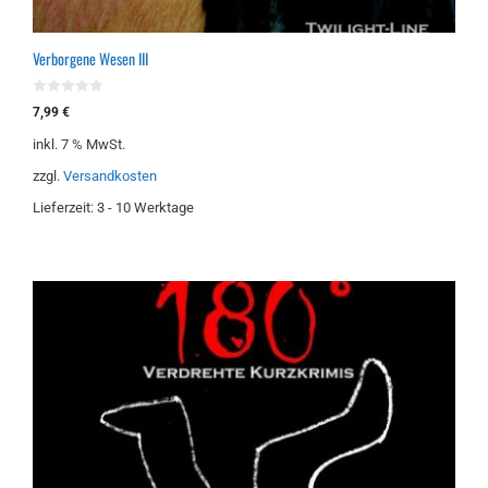
Verborgene Wesen III
0
7,99
€
v
o
inkl. 7 % MwSt.
n
5
zzgl.
Versandkosten
Lieferzeit:
3 - 10 Werktage