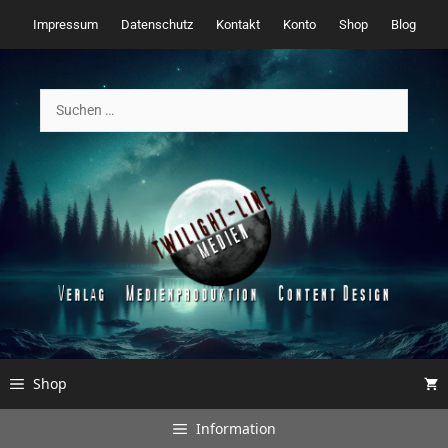
Zum
Impressum
Datenschutz
Kontakt
Konto
Shop
Blog
Inhalt
springen
Suchen
nach:
Shop
Information