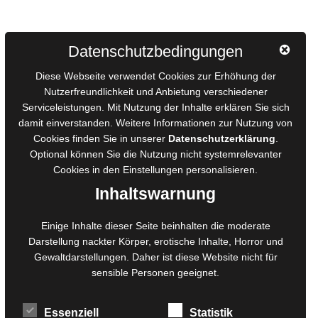
Autorinnen und Autoren
Datenschutzbedingungen
AGB für Medienprojekte
Diese Webseite verwendet Cookies zur Erhöhung der
Online-Artikel
Nutzerfreundlichkeit und Anbietung verschiedener
Serviceleistungen. Mit Nutzung der Inhalte erklären Sie sich
Manuskripte einreichen
damit einverstanden. Weitere Informationen zur Nutzung von
Ausschreibungen
Cookies finden Sie in unserer
Datenschutzerklärung
.
Belegexemplare
Optional können Sie die Nutzung nicht systemrelevanter
Eigenbedarfsexemplare
Cookies in den
Einstellungen
personalisieren.
Inhaltswarnung
Content-Design
Einige Inhalte dieser Seite beinhalten die moderate
Darstellung nackter Körper, erotische Inhalte, Horror und
Foto- und Bildbearbeitung
Gewaltdarstellungen. Daher ist diese Website nicht für
Fotorestauration
sensible Personen geeignet.
Creative Artwork
Fotobearbeitung
Essenziell
Statistik
MPS Fotografie