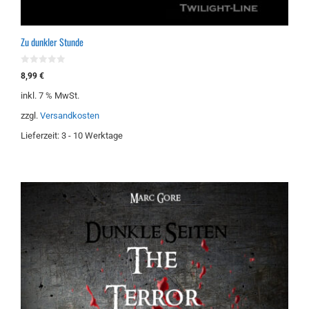
Zu dunkler Stunde
0
8,99
€
v
o
inkl. 7 % MwSt.
n
5
zzgl.
Versandkosten
Lieferzeit:
3 - 10 Werktage