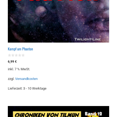
Kampf um Phaeton
0
6,99
€
v
o
inkl. 7 % MwSt.
n
5
zzgl.
Versandkosten
Lieferzeit:
3 - 10 Werktage