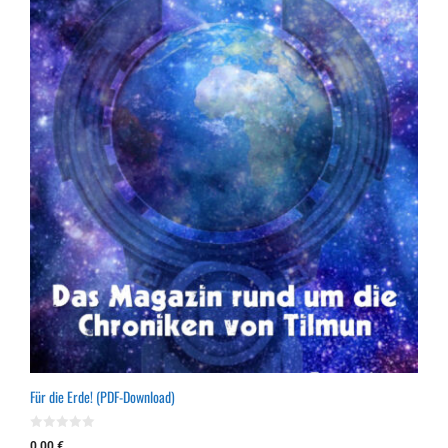
Für die Erde! (PDF-Download)
0
0,00
€