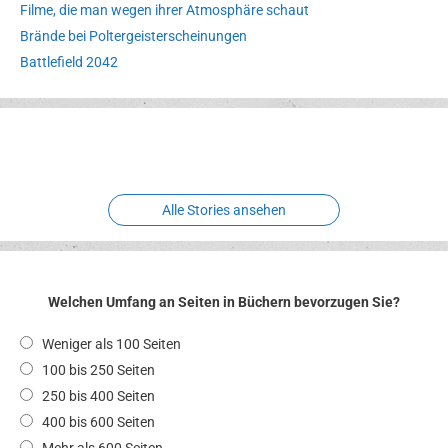
Filme, die man wegen ihrer Atmosphäre schaut
Brände bei Poltergeisterscheinungen
Battlefield 2042
Erlebnispark
Verbotene
Meereswelt
Leidenschaft
Hexenliebe
Two crude ones
Alle Stories ansehen
Welchen Umfang an Seiten in Büchern bevorzugen Sie?
Weniger als 100 Seiten
100 bis 250 Seiten
250 bis 400 Seiten
400 bis 600 Seiten
Mehr als 600 Seiten