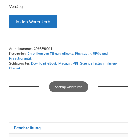
Vorrätig
Für
In den Warenkorb
die
Erde!
-
Ausgabe
Artikelnummer:
3966890011
2
Kategorien:
Chroniken von Tilmun
,
eBooks
,
Phantastik
,
UFOs und
Menge
Präastronautik
Schlagwörter:
Download
,
eBook
,
Magazin
,
PDF
,
Science Fiction
,
Tilmun-
Chroniken
Vertrag widerrufen
Beschreibung