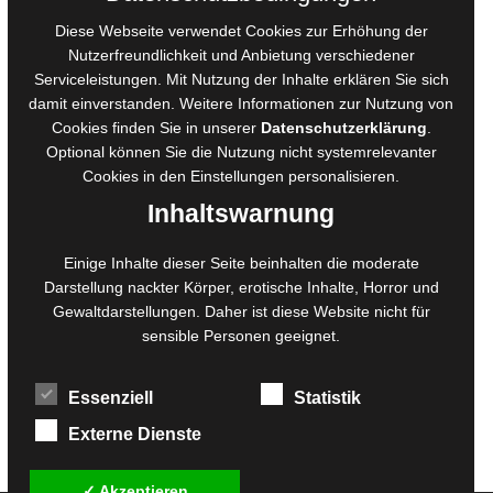
AGB für Medienprojekte
Diese Webseite verwendet Cookies zur Erhöhung der
Online-Artikel
Nutzerfreundlichkeit und Anbietung verschiedener
Serviceleistungen. Mit Nutzung der Inhalte erklären Sie sich
Manuskripte einreichen
damit einverstanden. Weitere Informationen zur Nutzung von
Ausschreibungen
Cookies finden Sie in unserer
Datenschutzerklärung
.
Belegexemplare
Optional können Sie die Nutzung nicht systemrelevanter
Eigenbedarfsexemplare
Cookies in den
Einstellungen
personalisieren.
Inhaltswarnung
Content-Design
Einige Inhalte dieser Seite beinhalten die moderate
Darstellung nackter Körper, erotische Inhalte, Horror und
Foto- und Bildbearbeitung
Gewaltdarstellungen. Daher ist diese Website nicht für
Fotorestauration
sensible Personen geeignet.
Creative Artwork
Fotobearbeitung
Essenziell
Statistik
MPS Fotografie
WordPress Support
Externe Dienste
✓ Akzeptieren