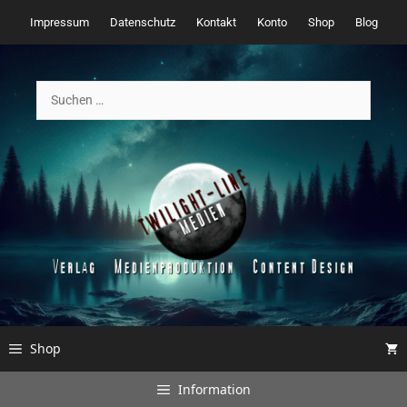
Zum
Impressum
Datenschutz
Kontakt
Konto
Shop
Blog
Inhalt
springen
Suchen
nach:
Shop
Information