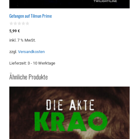
Gefangen auf Tilmun Prime
0
5,99
€
v
o
inkl. 7 % MwSt.
n
5
zzgl.
Versandkosten
Lieferzeit:
3 - 10 Werktage
Ähnliche Produkte