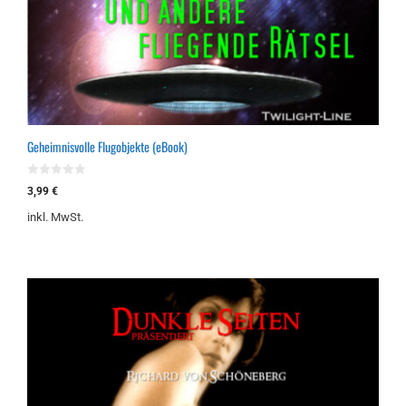
Geheimnisvolle Flugobjekte (eBook)
0
3,99
€
v
o
inkl. MwSt.
n
5