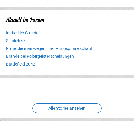
Aktuell im Forum
In dunkler Stunde
Sinnlichkeit
Filme, die man wegen ihrer Atmosphäre schaut
Brände bei Poltergeisterscheinungen
Battlefield 2042
Erlebnispark
Verbotene
Meereswelt
Leidenschaft
Hexenliebe
Two crude ones
Alle Stories ansehen