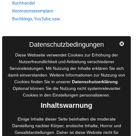
Buchhandel
Rezensionsexemplare
Buchblogs, YouTube, usw.
Autorinnen und Autoren
Datenschutzbedingungen
AGB für Medienprojekte
Diese Webseite verwendet Cookies zur Erhöhung der
Online-Artikel
Nutzerfreundlichkeit und Anbietung verschiedener
Serviceleistungen. Mit Nutzung der Inhalte erklären Sie sich
Manuskripte einreichen
damit einverstanden. Weitere Informationen zur Nutzung von
Ausschreibungen
Cookies finden Sie in unserer
Datenschutzerklärung
.
Belegexemplare
Optional können Sie die Nutzung nicht systemrelevanter
Eigenbedarfsexemplare
Cookies in den
Einstellungen
personalisieren.
Inhaltswarnung
Content-Design
Einige Inhalte dieser Seite beinhalten die moderate
Darstellung nackter Körper, erotische Inhalte, Horror und
Foto- und Bildbearbeitung
Gewaltdarstellungen. Daher ist diese Website nicht für
Fotorestauration