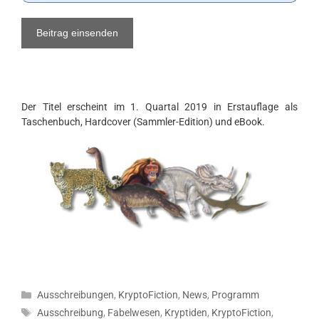
e
w
e
s
e
n
o
Der Titel erscheint im 1. Quartal 2019 in Erstauflage als
d
Taschenbuch, Hardcover (Sammler-Edition) und eBook.
e
r
M
a
s
c
h
i
n
e
?
W
Kategorien
Ausschreibungen
,
KryptoFiction
,
News
,
Programm
ä
Schlagwörter
Ausschreibung
,
Fabelwesen
,
Kryptiden
,
KryptoFiction
,