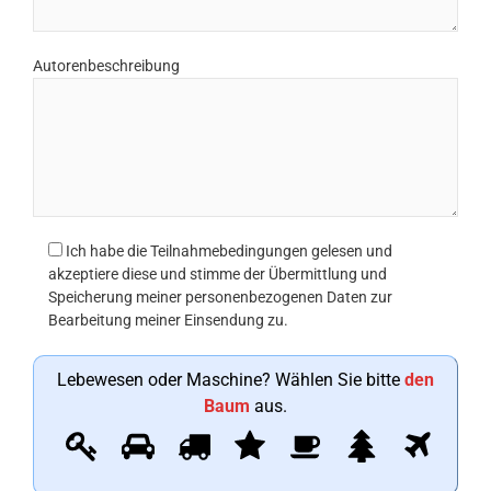
Autorenbeschreibung
Ich habe die Teilnahmebedingungen gelesen und
akzeptiere diese und stimme der Übermittlung und
Speicherung meiner personenbezogenen Daten zur
Bearbeitung meiner Einsendung zu.
Lebewesen oder Maschine? Wählen Sie bitte
den
Baum
aus.
L
1
2
3
4
5
6
7
e
b