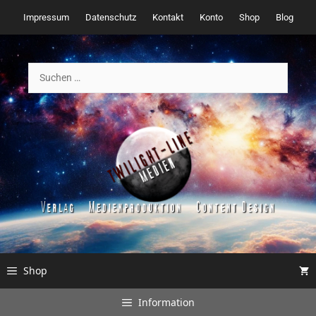
Zum
Impressum
Datenschutz
Kontakt
Konto
Shop
Blog
Inhalt
springen
Suchen
nach:
Shop
Information