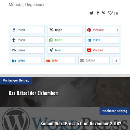
h
Monster
,
Ungeheuer
l
e
Twitter
Facebook
Pinterest
338
n
S
i
teilen
teilen
merken
1
e
teilen
teilen
teilen
b
i
teilen
teilen
Pocket
t
t
teilen
teilen
E-Mail
e
d
e
Vorheriger Beitrag
n
B
Das Rätsel der Eisbomben
a
u
m
Nächster Beitrag
Kommt WordPress 5.0 im November 2018?