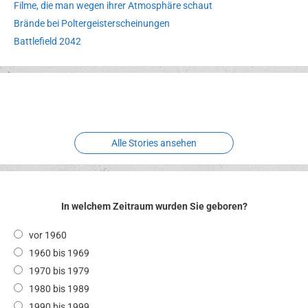
Filme, die man wegen ihrer Atmosphäre schaut
Brände bei Poltergeisterscheinungen
Battlefield 2042
Erlebnispark
Verbotene
Meereswelt
Leidenschaft
Hexenliebe
Two crude ones
Alle Stories ansehen
In welchem Zeitraum wurden Sie geboren?
vor 1960
1960 bis 1969
1970 bis 1979
1980 bis 1989
1990 bis 1999