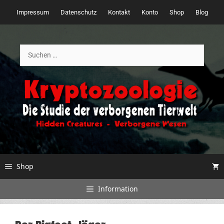
Zum
Impressum
Datenschutz
Kontakt
Konto
Shop
Blog
Inhalt
springen
Suchen
nach:
Shop
Information