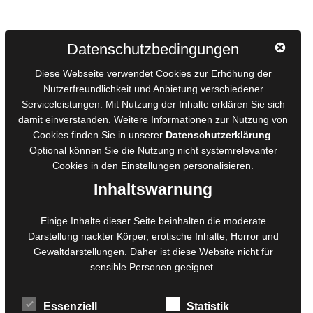
Autorinnen und Autoren
Datenschutzbedingungen
AGB für Medienprojekte
Diese Webseite verwendet Cookies zur Erhöhung der
Online-Artikel
Nutzerfreundlichkeit und Anbietung verschiedener
Manuskripte einreichen
Serviceleistungen. Mit Nutzung der Inhalte erklären Sie sich
damit einverstanden. Weitere Informationen zur Nutzung von
Ausschreibungen
Cookies finden Sie in unserer
Datenschutzerklärung
.
Belegexemplare
Optional können Sie die Nutzung nicht systemrelevanter
Eigenbedarfsexemplare
Cookies in den
Einstellungen
personalisieren.
Inhaltswarnung
Content-Design
Einige Inhalte dieser Seite beinhalten die moderate
Foto- und Bildbearbeitung
Darstellung nackter Körper, erotische Inhalte, Horror und
Gewaltdarstellungen. Daher ist diese Website nicht für
Fotorestauration
sensible Personen geeignet.
Creative Artwork
Fotobearbeitung
Essenziell
Statistik
MPS Fotografie