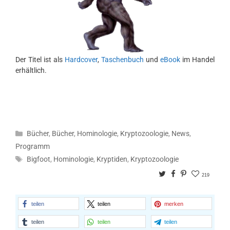
Der Titel ist als
Hardcover
,
Taschenbuch
und
eBook
im Handel
erhältlich.
Kategorien
Bücher
,
Bücher
,
Hominologie
,
Kryptozoologie
,
News
,
Programm
Schlagwörter
Bigfoot
,
Hominologie
,
Kryptiden
,
Kryptozoologie
Twitter
Facebook
Pinterest
219
teilen
teilen
merken
teilen
teilen
teilen