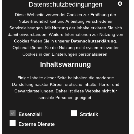
Datenschutzbedingungen
AGB für Medienprojekte
Diese Webseite verwendet Cookies zur Erhöhung der
Online-Artikel
Nutzerfreundlichkeit und Anbietung verschiedener
Serviceleistungen. Mit Nutzung der Inhalte erklären Sie sich
Manuskripte einreichen
damit einverstanden. Weitere Informationen zur Nutzung von
Ausschreibungen
Cookies finden Sie in unserer
Datenschutzerklärung
.
Belegexemplare
Optional können Sie die Nutzung nicht systemrelevanter
Eigenbedarfsexemplare
Cookies in den
Einstellungen
personalisieren.
Inhaltswarnung
Content-Design
Einige Inhalte dieser Seite beinhalten die moderate
Darstellung nackter Körper, erotische Inhalte, Horror und
Foto- und Bildbearbeitung
Gewaltdarstellungen. Daher ist diese Website nicht für
Fotorestauration
sensible Personen geeignet.
Creative Artwork
Fotobearbeitung
Essenziell
Statistik
MPS Fotografie
WordPress Support
Externe Dienste