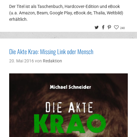
Der Titel ist als Taschenbuch, Hardcover-Edition und eBook
(u.a. Amazon, Beam, Google Play, eBook.de, Thalia, Weltbild)
erhältlich.
Twitter
Facebook
Pinterest
240
Die Akte Krao: Missing Link oder Mensch
20. Mai 2016
von
Redaktion