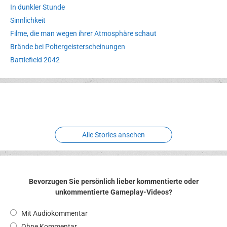
In dunkler Stunde
Sinnlichkeit
Filme, die man wegen ihrer Atmosphäre schaut
Brände bei Poltergeisterscheinungen
Battlefield 2042
Erlebnispark
Verbotene
Meereswelt
Leidenschaft
Hexenliebe
Two crude ones
Alle Stories ansehen
Bevorzugen Sie persönlich lieber kommentierte oder
unkommentierte Gameplay-Videos?
Mit Audiokommentar
Ohne Kommentar