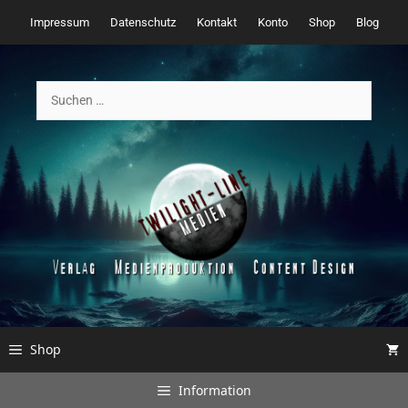
Zum
Impressum
Datenschutz
Kontakt
Konto
Shop
Blog
Inhalt
springen
Suchen
nach:
Shop
Information