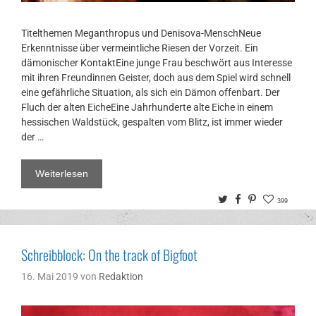
Titelthemen Meganthropus und Denisova-MenschNeue
Erkenntnisse über vermeintliche Riesen der Vorzeit. Ein
dämonischer KontaktEine junge Frau beschwört aus Interesse
mit ihren Freundinnen Geister, doch aus dem Spiel wird schnell
eine gefährliche Situation, als sich ein Dämon offenbart. Der
Fluch der alten EicheEine Jahrhunderte alte Eiche in einem
hessischen Waldstück, gespalten vom Blitz, ist immer wieder
der …
Weiterlesen
Twitter
Facebook
Pinterest
399
Schreibblock: On the track of Bigfoot
16. Mai 2019
von
Redaktion