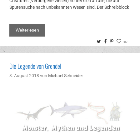
Creatures (Verborgene Wesen) richtet sich an alle, die auf
Spurensuche nach unbekannten Wesen sind. Der Schreibblock
…
Weiterlesen
Twitter
Facebook
Pinterest
307
Die Legende von Grendel
3. August 2018
von
Michael Schneider