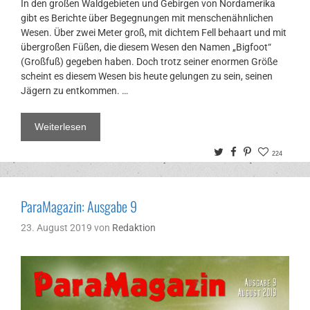
In den großen Waldgebieten und Gebirgen von Nordamerika
gibt es Berichte über Begegnungen mit menschenähnlichen
Wesen. Über zwei Meter groß, mit dichtem Fell behaart und mit
übergroßen Füßen, die diesem Wesen den Namen „Bigfoot“
(Großfuß) gegeben haben. Doch trotz seiner enormen Größe
scheint es diesem Wesen bis heute gelungen zu sein, seinen
Jägern zu entkommen. …
Weiterlesen
Twitter
Facebook
Pinterest
224
ParaMagazin: Ausgabe 9
23. August 2019
von
Redaktion