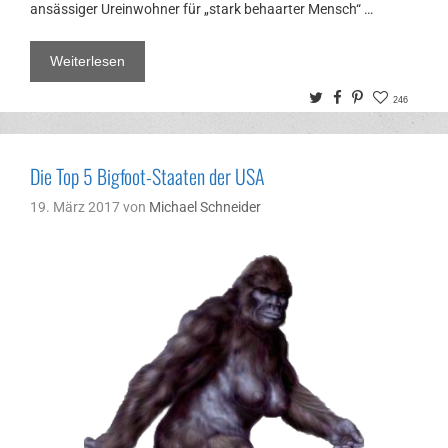
ansässiger Ureinwohner für „stark behaarter Mensch“ …
Weiterlesen
Twitter
Facebook
Pinterest
246
Die Top 5 Bigfoot-Staaten der USA
19. März 2017
von
Michael Schneider