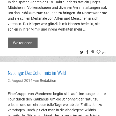
In den späten Jahren des 19. Jahrhunderts trat ein junges
Mädchen in Völkerschauen und diversen Veranstaltungen auf,
um das Publikum zum Staunen zu bringen. Ihr Name war Krao
und sie schien Merkmale von Affen und Menschen in sich
vereinen. Der Körper war gänzlich mit Haaren bedeckt, sie
schien in ihrer Mimik und ihrem Verhalten mehr …
Weiterlesen
Twitter
Facebook
Pinterest
244
Nabonga: Das Geheimnis im Wald
2. August 2014
von
Redaktion
Eine Gruppe von Wanderern begibt sich auf eine ausgedehnte
Tour durch den Kaukasus, um die Schönheit der Natur zu
erleben und um ein paar tolle Tage weitab der Zivilisation zu
verbringen. Doch je tiefer man in die abgelegene Wildnis
jenseits der Dörfer vordringt, desto mehr Anzeichen häufen