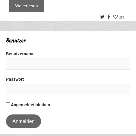
Weiterlesen
Twitter
Facebook
225
Benutzer
Benutzername
Passwort
Angemeldet bleiben