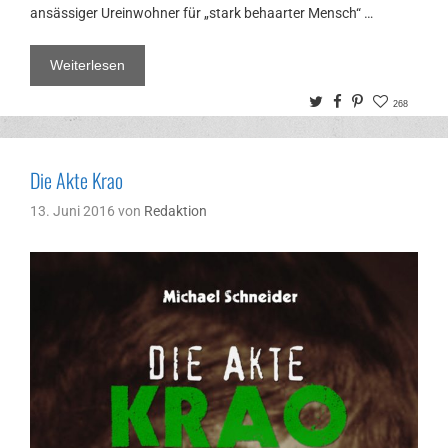
ansässiger Ureinwohner für „stark behaarter Mensch“ …
Weiterlesen
Twitter
Facebook
Pinterest
268
Die Akte Krao
13. Juni 2016
von
Redaktion