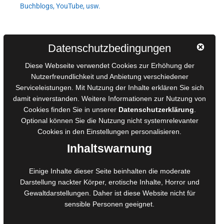
Buchblogs, YouTube, usw.
Autorinnen und Autoren
Datenschutzbedingungen
AGB für Medienprojekte
Diese Webseite verwendet Cookies zur Erhöhung der
Online-Artikel
Nutzerfreundlichkeit und Anbietung verschiedener
Serviceleistungen. Mit Nutzung der Inhalte erklären Sie sich
Manuskripte einreichen
damit einverstanden. Weitere Informationen zur Nutzung von
Ausschreibungen
Cookies finden Sie in unserer
Datenschutzerklärung
.
Belegexemplare
Optional können Sie die Nutzung nicht systemrelevanter
Eigenbedarfsexemplare
Cookies in den
Einstellungen
personalisieren.
Inhaltswarnung
Content-Design
Einige Inhalte dieser Seite beinhalten die moderate
Darstellung nackter Körper, erotische Inhalte, Horror und
Foto- und Bildbearbeitung
Gewaltdarstellungen. Daher ist diese Website nicht für
Fotorestauration
sensible Personen geeignet.
Creative Artwork
Fotobearbeitung