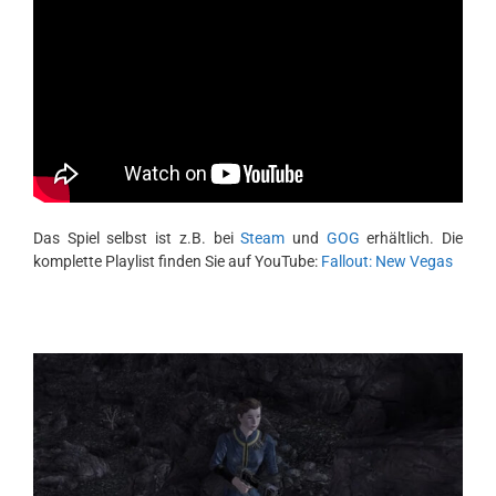
Das Spiel selbst ist z.B. bei
Steam
und
GOG
erhältlich. Die
komplette Playlist finden Sie auf YouTube:
Fallout: New Vegas