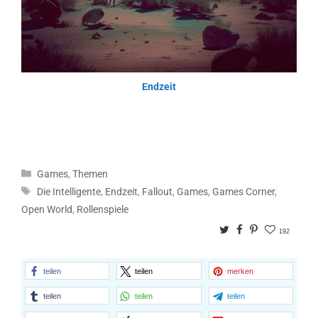
Endzeit
Kategorien
Games
,
Themen
Schlagwörter
Die Intelligente
,
Endzeit
,
Fallout
,
Games
,
Games Corner
,
Open World
,
Rollenspiele
Twitter
Facebook
Pinterest
192
teilen
teilen
merken
teilen
teilen
teilen