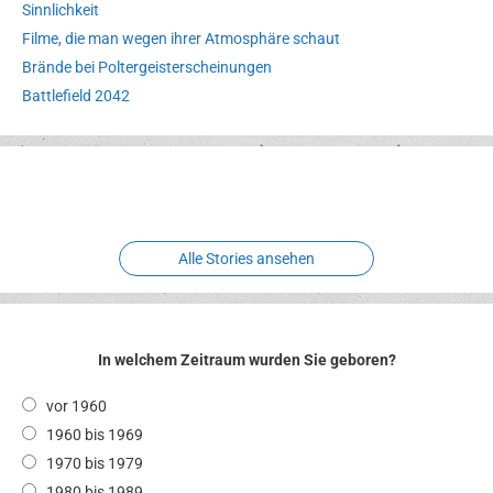
Sinnlichkeit
Filme, die man wegen ihrer Atmosphäre schaut
Brände bei Poltergeisterscheinungen
Battlefield 2042
Erlebnispark
Verbotene
Meereswelt
Leidenschaft
Hexenliebe
Two crude ones
Alle Stories ansehen
In welchem Zeitraum wurden Sie geboren?
vor 1960
1960 bis 1969
1970 bis 1979
1980 bis 1989