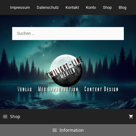
Zum
Impressum
Datenschutz
Kontakt
Konto
Shop
Blog
Inhalt
springen
Suchen
nach:
Shop
Information