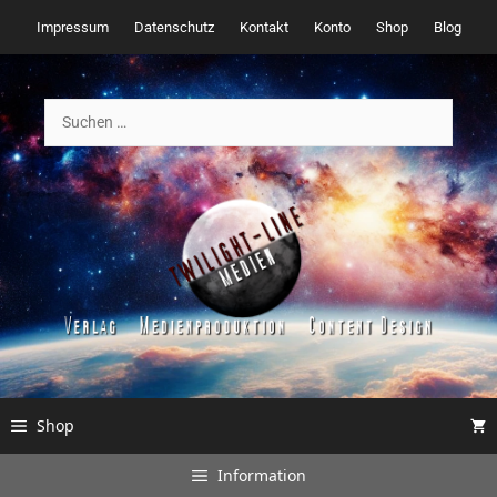
Zum
Impressum
Datenschutz
Kontakt
Konto
Shop
Blog
Inhalt
springen
Suchen
nach:
Shop
Information