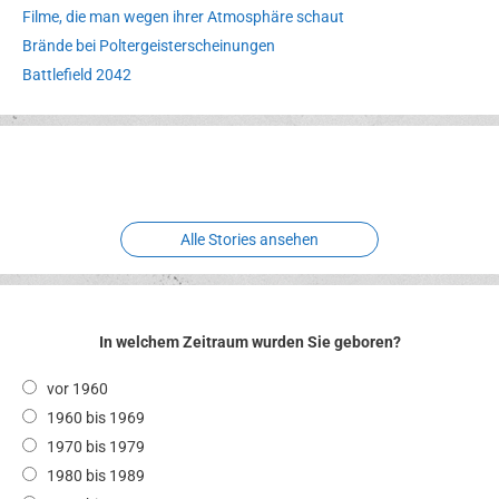
Filme, die man wegen ihrer Atmosphäre schaut
Brände bei Poltergeisterscheinungen
Battlefield 2042
Erlebnispark
Verbotene
Meereswelt
Leidenschaft
Hexenliebe
Two crude ones
Alle Stories ansehen
In welchem Zeitraum wurden Sie geboren?
vor 1960
1960 bis 1969
1970 bis 1979
1980 bis 1989