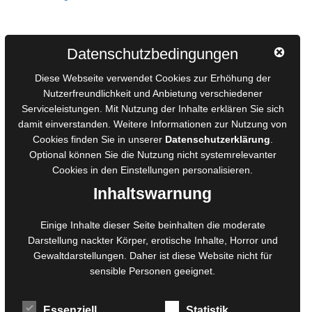
Autorinnen und Autoren
Datenschutzbedingungen
AGB für Medienprojekte
Diese Webseite verwendet Cookies zur Erhöhung der
Online-Artikel
Nutzerfreundlichkeit und Anbietung verschiedener
Serviceleistungen. Mit Nutzung der Inhalte erklären Sie sich
Manuskripte einreichen
damit einverstanden. Weitere Informationen zur Nutzung von
Ausschreibungen
Cookies finden Sie in unserer
Datenschutzerklärung
.
Belegexemplare
Optional können Sie die Nutzung nicht systemrelevanter
Eigenbedarfsexemplare
Cookies in den
Einstellungen
personalisieren.
Inhaltswarnung
Content-Design
Einige Inhalte dieser Seite beinhalten die moderate
Darstellung nackter Körper, erotische Inhalte, Horror und
Foto- und Bildbearbeitung
Gewaltdarstellungen. Daher ist diese Website nicht für
Fotorestauration
sensible Personen geeignet.
Creative Artwork
Fotobearbeitung
Essenziell
Statistik