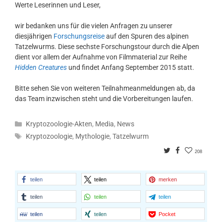
Werte Leserinnen und Leser,
wir bedanken uns für die vielen Anfragen zu unserer
diesjährigen
Forschungsreise
auf den Spuren des alpinen
Tatzelwurms. Diese sechste Forschungstour durch die Alpen
dient vor allem der Aufnahme von Filmmaterial zur Reihe
Hidden Creatures
und findet Anfang September 2015 statt.
Bitte sehen Sie von weiteren Teilnahmeanmeldungen ab, da
das Team inzwischen steht und die Vorbereitungen laufen.
Kategorien
Kryptozoologie-Akten
,
Media
,
News
Schlagwörter
Kryptozoologie
,
Mythologie
,
Tatzelwurm
Twitter
Facebook
208
teilen
teilen
merken
teilen
teilen
teilen
teilen
teilen
Pocket