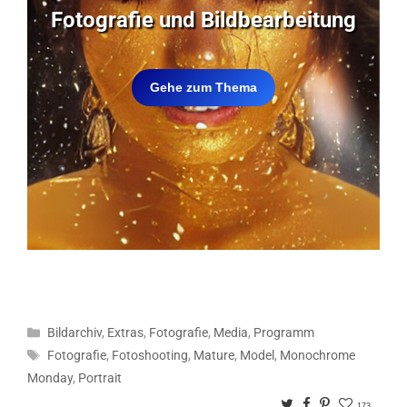
Fotografie und Bildbearbeitung
Gehe zum Thema
Kategorien
Bildarchiv
,
Extras
,
Fotografie
,
Media
,
Programm
Schlagwörter
Fotografie
,
Fotoshooting
,
Mature
,
Model
,
Monochrome
Monday
,
Portrait
Twitter
Facebook
Pinterest
173