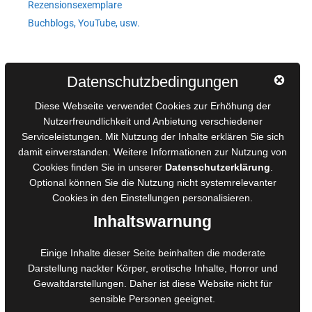
Rezensionsexemplare
Buchblogs, YouTube, usw.
Autorinnen und Autoren
Datenschutzbedingungen
AGB für Medienprojekte
Diese Webseite verwendet Cookies zur Erhöhung der
Online-Artikel
Nutzerfreundlichkeit und Anbietung verschiedener
Serviceleistungen. Mit Nutzung der Inhalte erklären Sie sich
Manuskripte einreichen
damit einverstanden. Weitere Informationen zur Nutzung von
Ausschreibungen
Cookies finden Sie in unserer
Datenschutzerklärung
.
Belegexemplare
Optional können Sie die Nutzung nicht systemrelevanter
Eigenbedarfsexemplare
Cookies in den
Einstellungen
personalisieren.
Inhaltswarnung
Content-Design
Einige Inhalte dieser Seite beinhalten die moderate
Darstellung nackter Körper, erotische Inhalte, Horror und
Foto- und Bildbearbeitung
Gewaltdarstellungen. Daher ist diese Website nicht für
Fotorestauration
sensible Personen geeignet.
Creative Artwork