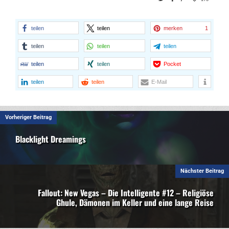
teilen
teilen
merken
1
teilen
teilen
teilen
teilen
teilen
Pocket
teilen
teilen
E-Mail
Vorheriger Beitrag
Blacklight Dreamings
Nächster Beitrag
Fallout: New Vegas – Die Intelligente #12 – Religiöse
Ghule, Dämonen im Keller und eine lange Reise