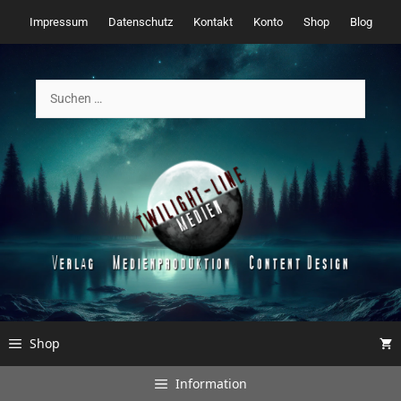
Zum
Impressum
Datenschutz
Kontakt
Konto
Shop
Blog
Inhalt
springen
Suchen
nach:
Shop
Information