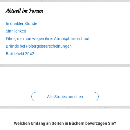
Aktuell im Forum
In dunkler Stunde
Sinnlichkeit
Filme, die man wegen ihrer Atmosphäre schaut
Brände bei Poltergeisterscheinungen
Battlefield 2042
Erlebnispark
Verbotene
Meereswelt
Leidenschaft
Hexenliebe
Two crude ones
Alle Stories ansehen
Welchen Umfang an Seiten in Büchern bevorzugen Sie?