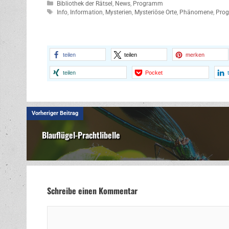
Kategorien
Bibliothek der Rätsel
,
News
,
Programm
Schlagwörter
Info
,
Information
,
Mysterien
,
Mysteriöse Orte
,
Phänomene
,
Pro
teilen
teilen
merken
teilen
Pocket
Vorheriger Beitrag
Blauflügel-Prachtlibelle
Schreibe einen Kommentar
Kommentar