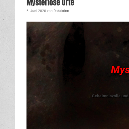
Mysteriöse Orte
6. Juni 2020
von
Redaktion
Mys
Geheimnisvolle und 