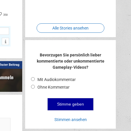
Two crude
Meereswelt
Leidenschaft
Hexenliebe
ones
book
nterest
359
Alle Stories ansehen
Bevorzugen Sie persönlich lieber
kommentierte oder unkommentierte
hster Beitrag
Gameplay-Videos?
Sammeln
Mit Audiokommentar
Ohne Kommentar
Stimmen ansehen