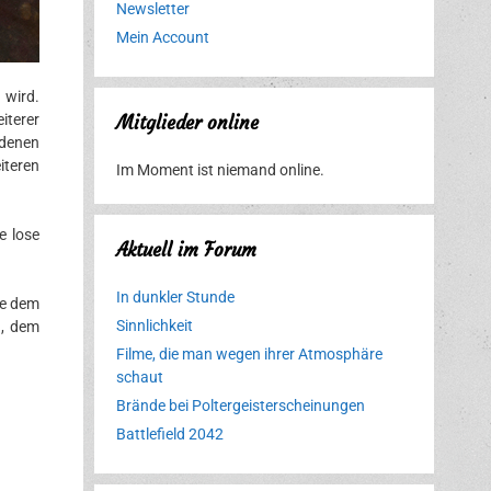
Newsletter
Mein Account
 wird.
iterer
Mitglieder online
 denen
teren
Im Moment ist niemand online.
e lose
Aktuell im Forum
In dunkler Stunde
ie dem
Sinnlichkeit
n, dem
Filme, die man wegen ihrer Atmosphäre
schaut
Brände bei Poltergeisterscheinungen
Battlefield 2042
Erlebnispark
Verbotene