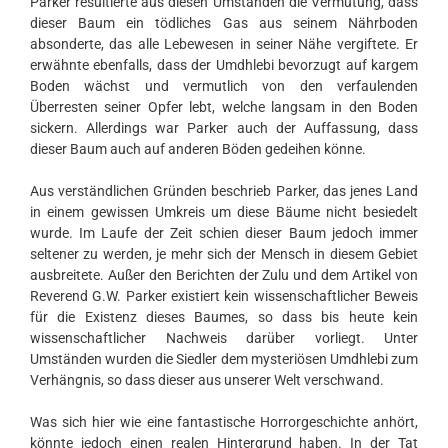
Parker resultierte aus diesen Umständen die Vermutung, dass
dieser Baum ein tödliches Gas aus seinem Nährboden
absonderte, das alle Lebewesen in seiner Nähe vergiftete. Er
erwähnte ebenfalls, dass der Umdhlebi bevorzugt auf kargem
Boden wächst und vermutlich von den verfaulenden
Überresten seiner Opfer lebt, welche langsam in den Boden
sickern. Allerdings war Parker auch der Auffassung, dass
dieser Baum auch auf anderen Böden gedeihen könne.
Aus verständlichen Gründen beschrieb Parker, das jenes Land
in einem gewissen Umkreis um diese Bäume nicht besiedelt
wurde. Im Laufe der Zeit schien dieser Baum jedoch immer
seltener zu werden, je mehr sich der Mensch in diesem Gebiet
ausbreitete. Außer den Berichten der Zulu und dem Artikel von
Reverend G.W. Parker existiert kein wissenschaftlicher Beweis
für die Existenz dieses Baumes, so dass bis heute kein
wissenschaftlicher Nachweis darüber vorliegt. Unter
Umständen wurden die Siedler dem mysteriösen Umdhlebi zum
Verhängnis, so dass dieser aus unserer Welt verschwand.
Was sich hier wie eine fantastische Horrorgeschichte anhört,
könnte jedoch einen realen Hintergrund haben. In der Tat