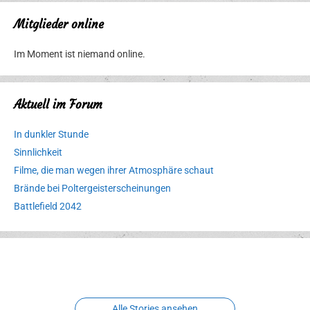
Mitglieder online
Im Moment ist niemand online.
Aktuell im Forum
In dunkler Stunde
Sinnlichkeit
Filme, die man wegen ihrer Atmosphäre schaut
Brände bei Poltergeisterscheinungen
Battlefield 2042
Erlebnispark
Verbotene
Meereswelt
Leidenschaft
Hexenliebe
Two crude ones
Alle Stories ansehen