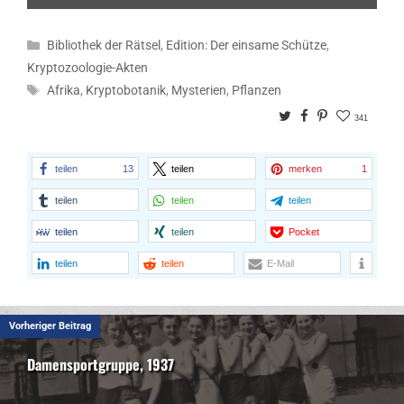
Kategorien
Bibliothek der Rätsel
,
Edition: Der einsame Schütze
,
Kryptozoologie-Akten
Schlagwörter
Afrika
,
Kryptobotanik
,
Mysterien
,
Pflanzen
Twitter
Facebook
Pinterest
341
teilen
13
teilen
merken
1
teilen
teilen
teilen
teilen
teilen
Pocket
teilen
teilen
E-Mail
Vorheriger Beitrag
Damensportgruppe, 1937