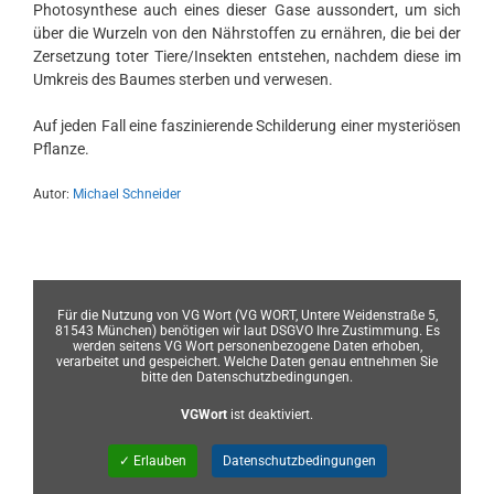
Photosynthese auch eines dieser Gase aussondert, um sich
über die Wurzeln von den Nährstoffen zu ernähren, die bei der
Zersetzung toter Tiere/Insekten entstehen, nachdem diese im
Umkreis des Baumes sterben und verwesen.
Auf jeden Fall eine faszinierende Schilderung einer mysteriösen
Pflanze.
Autor:
Michael Schneider
Für die Nutzung von VG Wort (VG WORT, Untere Weidenstraße 5,
81543 München) benötigen wir laut DSGVO Ihre Zustimmung. Es
werden seitens VG Wort personenbezogene Daten erhoben,
verarbeitet und gespeichert. Welche Daten genau entnehmen Sie
bitte den Datenschutzbedingungen.
VGWort
ist deaktiviert.
✓ Erlauben
Datenschutzbedingungen