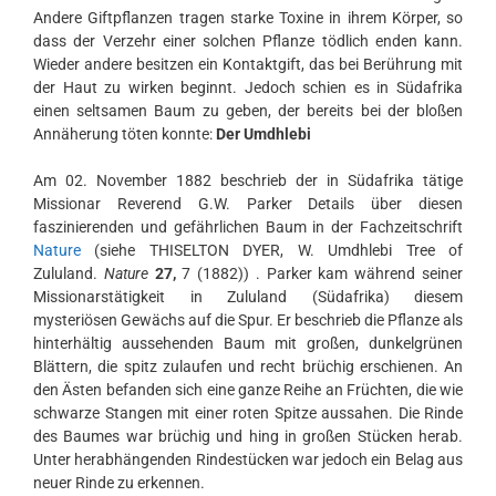
Andere Giftpflanzen tragen starke Toxine in ihrem Körper, so
dass der Verzehr einer solchen Pflanze tödlich enden kann.
Wieder andere besitzen ein Kontaktgift, das bei Berührung mit
der Haut zu wirken beginnt. Jedoch schien es in Südafrika
einen seltsamen Baum zu geben, der bereits bei der bloßen
Annäherung töten konnte:
Der Umdhlebi
Am 02. November 1882 beschrieb der in Südafrika tätige
Missionar Reverend G.W. Parker Details über diesen
faszinierenden und gefährlichen Baum in der Fachzeitschrift
Nature
(siehe THISELTON DYER, W. Umdhlebi Tree of
Zululand.
Nature
27,
7 (1882)) . Parker kam während seiner
Missionarstätigkeit in Zululand (Südafrika) diesem
mysteriösen Gewächs auf die Spur. Er beschrieb die Pflanze als
hinterhältig aussehenden Baum mit großen, dunkelgrünen
Blättern, die spitz zulaufen und recht brüchig erschienen. An
den Ästen befanden sich eine ganze Reihe an Früchten, die wie
schwarze Stangen mit einer roten Spitze aussahen. Die Rinde
des Baumes war brüchig und hing in großen Stücken herab.
Unter herabhängenden Rindestücken war jedoch ein Belag aus
neuer Rinde zu erkennen.