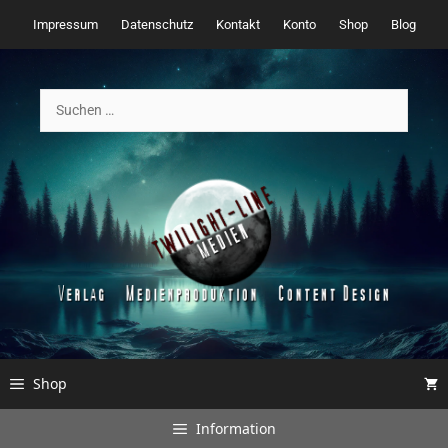
Zum
Impressum
Datenschutz
Kontakt
Konto
Shop
Blog
Inhalt
springen
Suchen
nach:
Shop
Information