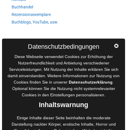
Buchhandel
Rezensionsexemplare
Buchblogs, YouTube, usw.
Autorinnen und Autoren
Datenschutzbedingungen
AGB für Medienprojekte
Diese Webseite verwendet Cookies zur Erhöhung der
Online-Artikel
Nutzerfreundlichkeit und Anbietung verschiedener
Serviceleistungen. Mit Nutzung der Inhalte erklären Sie sich
Manuskripte einreichen
damit einverstanden. Weitere Informationen zur Nutzung von
Ausschreibungen
Cookies finden Sie in unserer
Datenschutzerklärung
.
Belegexemplare
Optional können Sie die Nutzung nicht systemrelevanter
Eigenbedarfsexemplare
Cookies in den
Einstellungen
personalisieren.
Inhaltswarnung
Content-Design
Einige Inhalte dieser Seite beinhalten die moderate
Darstellung nackter Körper, erotische Inhalte, Horror und
Foto- und Bildbearbeitung